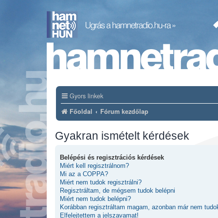
Gyors linkek
Főoldal
Fórum kezdőlap
Gyakran ismételt kérdések
Belépési és regisztrációs kérdések
Miért kell regisztrálnom?
Mi az a COPPA?
Miért nem tudok regisztrálni?
Regisztráltam, de mégsem tudok belépni
Miért nem tudok belépni?
Korábban regisztráltam magam, azonban már nem tudok
Elfelejtettem a jelszavamat!