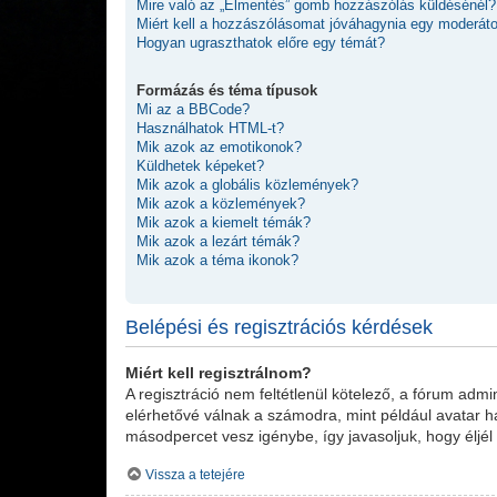
Mire való az „Elmentés” gomb hozzászólás küldésénél?
Miért kell a hozzászólásomat jóváhagynia egy moderát
Hogyan ugraszthatok előre egy témát?
Formázás és téma típusok
Mi az a BBCode?
Használhatok HTML-t?
Mik azok az emotikonok?
Küldhetek képeket?
Mik azok a globális közlemények?
Mik azok a közlemények?
Mik azok a kiemelt témák?
Mik azok a lezárt témák?
Mik azok a téma ikonok?
Belépési és regisztrációs kérdések
Miért kell regisztrálnom?
A regisztráció nem feltétlenül kötelező, a fórum adm
elérhetővé válnak a számodra, mint például avatar ha
másodpercet vesz igénybe, így javasoljuk, hogy éljél 
Vissza a tetejére