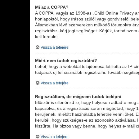
Mi az a COPPA?
A COPPA, vagyis az 1998-as „Child Online Privacy an
honlapoktól, hogy írásos szülői vagy gondviselői be
Államokban lévő szervereken működő fórumokra érvé
regisztrálsz, kérj jogi segítséget. Kérjük, tartsd sz
kell fordulni.
Vissza a tetejére
Miért nem tudok regisztrálni?
Lehet, hogy a weboldal tulajdonosa letiltotta az IP-cí
tudjanak új felhasználók regisztrálni. További segíts
Vissza a tetejére
Regisztráltam, de mégsem tudok belépni
Először is ellenőrizd le, hogy helyesen adtad-e meg
kapcsolva, és a regisztráció során megadtad, hogy 13
kerüljenek, mielőtt használatba lehetne venni őket. 
kerültél, hogy szükséges-e az azonosító aktiválása. 
kiszűrte. Ha biztos vagy benne, hogy helyes e-mail c
Vissza a tetejére