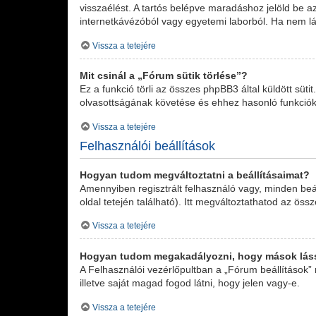
visszaélést. A tartós belépve maradáshoz jelöld be az
internetkávézóból vagy egyetemi laborból. Ha nem lá
Vissza a tetejére
Mit csinál a „Fórum sütik törlése”?
Ez a funkció törli az összes phpBB3 által küldött süti
olvasottságának követése és ehhez hasonló funkciók.
Vissza a tetejére
Felhasználói beállítások
Hogyan tudom megváltoztatni a beállításaimat?
Amennyiben regisztrált felhasználó vagy, minden beá
oldal tetején található). Itt megváltoztathatod az össz
Vissza a tetejére
Hogyan tudom megakadályozni, hogy mások láss
A Felhasználói vezérlőpultban a „Fórum beállítások” m
illetve saját magad fogod látni, hogy jelen vagy-e.
Vissza a tetejére