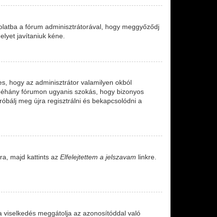
solatba a fórum adminisztrátorával, hogy meggyőződj
elyet javítaniuk kéne.
ges, hogy az adminisztrátor valamilyen okból
. Néhány fórumon ugyanis szokás, hogy bizonyos
róbálj meg újra regisztrálni és bekapcsolódni a
ra, majd kattints az
Elfelejtettem a jelszavam
linkre.
a viselkedés meggátolja az azonosítóddal való