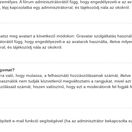
zemélyes. A fórum adminisztrátorától függ, hogy engedélyezett-e az ava
 lépj kapcsolatba egy adminisztrátorral, és tájékozódj nála az okokról.
hatsz meg avatart a következő módokon: Gravatar szolgáltatás használat
átorától függ, hogy engedélyezett-e az avatarok használta, illetve mi
ral, és tájékozódj nála az okokról.
ngomat?
arra való, hogy mutassa, a felhasználó hozzászólásainak számát, illet
asználók nem tudják közvetlenül megváltoztatni a rangjukat, mivel azt a
ólásaid számát, hiszen valószínű, hogy ezt a moderátorok fel fogják f
eépített e-mail funkció segítségével (ha az adminisztrátor bekapcsolta