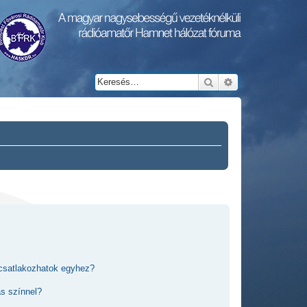
Keresés
Részletes keresés
 csatlakozhatok egyhez?
ás színnel?