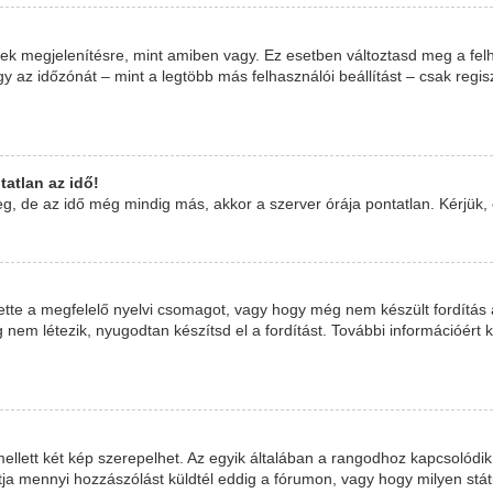
ek megjelenítésre, mint amiben vagy. Ez esetben változtasd meg a felh
 az időzónát – mint a legtöbb más felhasználói beállítást – csak regis
atlan az idő!
, de az idő még mindig más, akkor a szerver órája pontatlan. Kérjük, ér
ette a megfelelő nyelvi csomagot, vagy hogy még nem készült fordítás 
nem létezik, nyugodtan készítsd el a fordítást. További információért k
llett két kép szerepelhet. Az egyik általában a rangodhoz kapcsolódik
ja mennyi hozzászólást küldtél eddig a fórumon, vagy hogy milyen stá