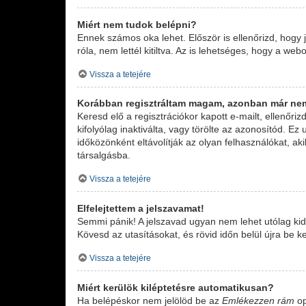
Miért nem tudok belépni?
Ennek számos oka lehet. Először is ellenőrizd, hogy
róla, nem lettél kitiltva. Az is lehetséges, hogy a we
Vissza a tetejére
Korábban regisztráltam magam, azonban már ne
Keresd elő a regisztrációkor kapott e-mailt, ellenőr
kifolyólag inaktiválta, vagy törölte az azonosítód.
időközönként eltávolítják az olyan felhasználókat, a
társalgásba.
Vissza a tetejére
Elfelejtettem a jelszavamat!
Semmi pánik! A jelszavad ugyan nem lehet utólag kide
Kövesd az utasításokat, és rövid időn belül újra be k
Vissza a tetejére
Miért kerülök kiléptetésre automatikusan?
Ha belépéskor nem jelölöd be az
Emlékezzen rám
op