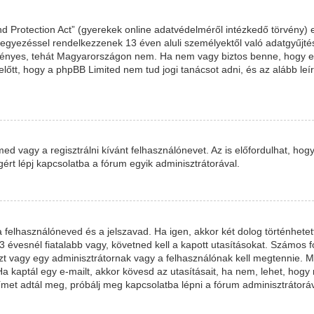
d Protection Act” (gyerekek online adatvédelméről intézkedő törvény) 
leegyezéssel rendelkezzenek 13 éven aluli személyektől való adatgyűjté
nyes, tehát Magyarországon nem. Ha nem vagy biztos benne, hogy ez 
em előtt, hogy a phpBB Limited nem tud jogi tanácsot adni, és az alább 
med vagy a regisztrálni kívánt felhasználónevet. Az is előfordulhat, hog
égért lépj kapcsolatba a fórum egyik adminisztrátorával.
 a felhasználóneved és a jelszavad. Ha igen, akkor két dolog történh
 évesnél fiatalabb vagy, követned kell a kapott utasításokat. Számos 
Ezt vagy egy adminisztrátornak vagy a felhasználónak kell megtennie. Mi
Ha kaptál egy e-mailt, akkor kövesd az utasításait, ha nem, lehet, hog
ímet adtál meg, próbálj meg kapcsolatba lépni a fórum adminisztrátoráv