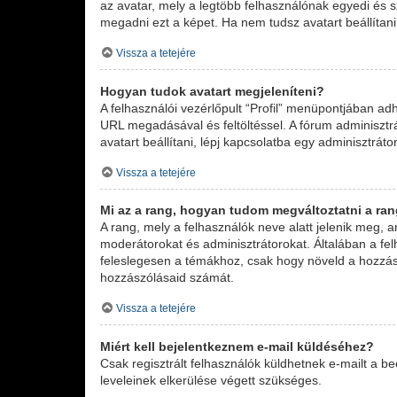
az avatar, mely a legtöbb felhasználónak egyedi és s
megadni ezt a képet. Ha nem tudsz avatart beállítani,
Vissza a tetejére
Hogyan tudok avatart megjeleníteni?
A felhasználói vezérlőpult “Profil” menüpontjában ad
URL megadásával és feltöltéssel. A fórum adminisztr
avatart beállítani, lépj kapcsolatba egy adminisztrátor
Vissza a tetejére
Mi az a rang, hogyan tudom megváltoztatni a ra
A rang, mely a felhasználók neve alatt jelenik meg, 
moderátorokat és adminisztrátorokat. Általában a felh
feleslegesen a témákhoz, csak hogy növeld a hozzász
hozzászólásaid számát.
Vissza a tetejére
Miért kell bejelentkeznem e-mail küldéséhez?
Csak regisztrált felhasználók küldhetnek e-mailt a b
leveleinek elkerülése végett szükséges.