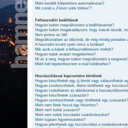
Miért kerülök kiléptetésre automatikusan?
Mit csinál a „Fórum sütik törlése”?
Felhasználói beállítások
Hogyan tudom megváltoztatni a beállításaimat?
Hogyan tudom megakadályozni, hogy mások lássák, mi
Nem pontos az idő!
Megváltoztattam az időzónát, de még mindig pontatlan 
A használni kívánt nyelv nincs a listában!
Mik azok a képek a felhasználónevem mellett?
Hogyan tudok avatart megjeleníteni?
Mi az a rang, hogyan tudom megváltoztatni a rangomat
Miért kell bejelentkeznem e-mail küldéséhez?
Hozzászólással kapcsolatos kérdések
Hogyan készíthetek egy új témát vagy válaszolhatok 
Hogyan szerkeszthetek, illetve törölhetek egy hozzászó
Hogyan csatolhatom az aláírásomat a hozzászólásomh
Hogyan készíthetek szavazást?
Hogyan szerkeszthetek vagy törölhetek egy szavazást
Miért nem férek hozzá egy fórumhoz?
Miért nem tudok szavazni?
Miért nem tudok hozzáadni csatolmányokat?
Miért kaptam figyelmeztetést?
Hogyan jelenthetek egy hozzászólást a moderátorokna