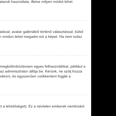
tarok használata, illetve milyen módot lehet
ával, avatar galériából történő választással, külső
lyen módon lehet megadni ezt a képet. Ha nem tudsz
ve megkülönböztessen egyes felhasználókat, például a
z adminisztrátor állítja be. Kérünk, ne szólj hozzá
edezni, és egyszerűen csökkenteni fogják a
 ezt a lehetőséget). Ez a névtelen emberek nemkívánt