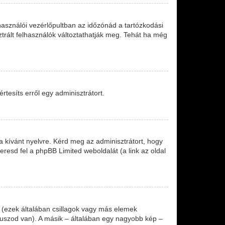
asználói vezérlőpultban az időzónád a tartózkodási
ztrált felhasználók változtathatják meg. Tehát ha még
tesíts erről egy adminisztrátort.
a kívánt nyelvre. Kérd meg az adminisztrátort, hogy
eresd fel a phpBB Limited weboldalát (a link az oldal
 (ezek általában csillagok vagy más elemek
tuszod van). A másik – általában egy nagyobb kép –