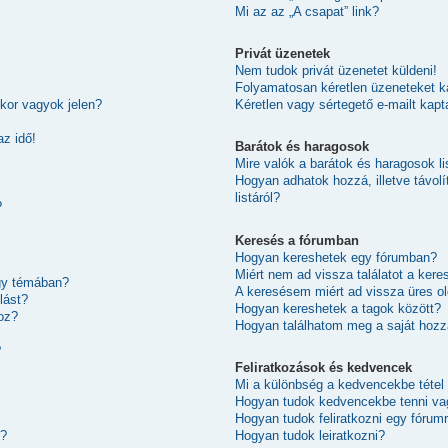
Mi az az „A csapat” link?
Privát üzenetek
Nem tudok privát üzenetet küldeni!
Folyamatosan kéretlen üzeneteket k
kor vagyok jelen?
Kéretlen vagy sértegető e-mailt kapt
az idő!
Barátok és haragosok
Mire valók a barátok és haragosok li
Hogyan adhatok hozzá, illetve távol
listáról?
?
Keresés a fórumban
Hogyan kereshetek egy fórumban?
Miért nem ad vissza találatot a ker
egy témában?
A keresésem miért ad vissza üres ol
lást?
Hogyan kereshetek a tagok között?
oz?
Hogyan találhatom meg a saját hoz
?
Feliratkozások és kedvencek
Mi a különbség a kedvencekbe tétel 
Hogyan tudok kedvencekbe tenni vag
Hogyan tudok feliratkozni egy fórum
Hogyan tudok leiratkozni?
k?