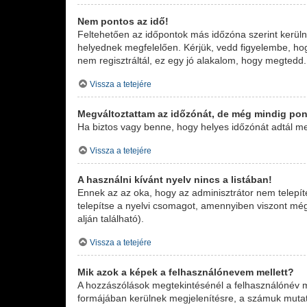
Nem pontos az idő!
Feltehetően az időpontok más időzóna szerint kerüln
helyednek megfelelően. Kérjük, vedd figyelembe, hogy
nem regisztráltál, ez egy jó alakalom, hogy megtedd.
Vissza a tetejére
Megváltoztattam az időzónát, de még mindig pont
Ha biztos vagy benne, hogy helyes időzónát adtál meg
Vissza a tetejére
A használni kívánt nyelv nincs a listában!
Ennek az az oka, hogy az adminisztrátor nem telepít
telepítse a nyelvi csomagot, amennyiben viszont még 
alján található).
Vissza a tetejére
Mik azok a képek a felhasználónevem mellett?
A hozzászólások megtekintésénél a felhasználónév me
formájában kerülnek megjelenítésre, a számuk mutat