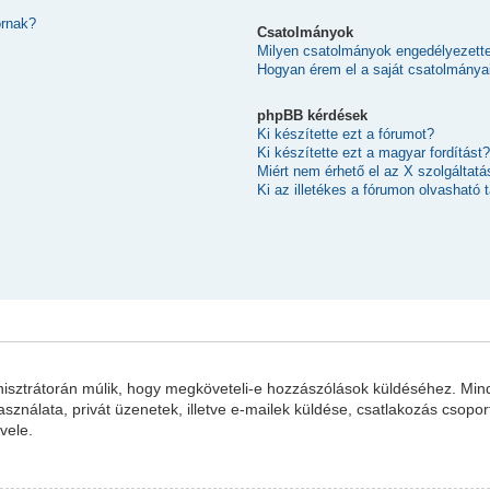
ornak?
Csatolmányok
Milyen csatolmányok engedélyezett
Hogyan érem el a saját csatolmánya
phpBB kérdések
Ki készítette ezt a fórumot?
Ki készítette ezt a magyar fordítást?
Miért nem érhető el az X szolgáltatá
Ki az illetékes a fórumon olvasható
inisztrátorán múlik, hogy megköveteli-e hozzászólások küldéséhez. Mind
sználata, privát üzenetek, illetve e-mailek küldése, csatlakozás csopo
vele.