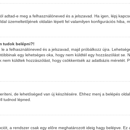
 jól adtad-e meg a felhasználóneved és a jelszavad. Ha igen, lépj kapc
boldal üzemeltetőjének oldalán lépett fel valamilyen konfigurációs hiba, m
m tudok belépni?!
izd le a felhasználóneved és a jelszavad, majd próbálkozz újra. Lehetsé
 Ez utóbbinak egy lehetséges oka, hogy nem küldtél egy hozzászólást se
kik nem küldtek hozzászólást, hogy csökkentsék az adatbázis méretét. P
ríteni, de lehetőséged van új készítésére. Ehhez menj a belépés oldal
ell tudnod lépned.
ciót, a rendszer csak egy előre meghatározott ideig hagy belépve. Ez 