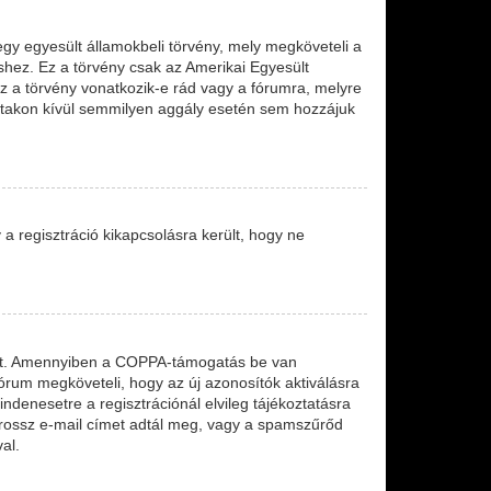
egy egyesült államokbeli törvény, mely megköveteli a
shez. Ez a törvény csak az Amerikai Egyesült
a törvény vonatkozik-e rád vagy a fórumra, melyre
leírtakon kívül semmilyen aggály esetén sem hozzájuk
y a regisztráció kikapcsolásra került, hogy ne
etett. Amennyiben a COPPA-támogatás be van
fórum megköveteli, hogy az új azonosítók aktiválásra
ndenesetre a regisztrációnál elvileg tájékoztatásra
y rossz e-mail címet adtál meg, vagy a spamszűrőd
al.