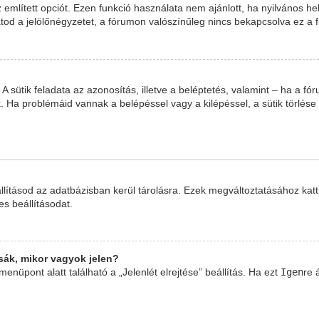
 említett opciót. Ezen funkció használata nem ajánlott, ha nyilvános he
tod a jelölőnégyzetet, a fórumon valószínűleg nincs bekapcsolva ez a f
t. A sütik feladata az azonosítás, illetve a beléptetés, valamint – ha a f
 Ha problémáid vannak a belépéssel vagy a kilépéssel, a sütik törlése 
llításod az adatbázisban kerül tárolásra. Ezek megváltoztatásához katt
es beállításodat.
ák, mikor vagyok jelen?
Igen
enüpont alatt található a „Jelenlét elrejtése” beállítás. Ha ezt
re 