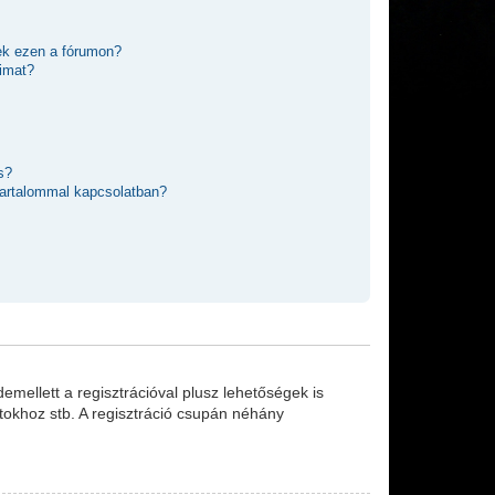
ek ezen a fórumon?
imat?
s?
 tartalommal kapcsolatban?
emellett a regisztrációval plusz lehetőségek is
rtokhoz stb. A regisztráció csupán néhány