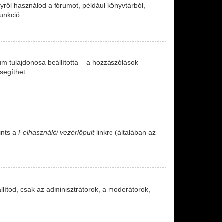
lyről használod a fórumot, például könyvtárból,
unkció.
órum tulajdonosa beállította – a hozzászólások
segíthet.
ints a
Felhasználói vezérlőpult
linkre (általában az
állítod, csak az adminisztrátorok, a moderátorok,