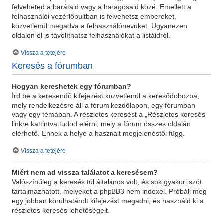
felveheted a barátaid vagy a haragosaid közé. Emellett a
felhasználói vezérlőpultban is felvehetsz embereket,
közvetlenül megadva a felhasználónevüket. Ugyanezen
oldalon el is távolíthatsz felhasználókat a listáidról.
Vissza a tetejére
Keresés a fórumban
Hogyan kereshetek egy fórumban?
Írd be a keresendő kifejezést közvetlenül a keresődobozba,
mely rendelkezésre áll a fórum kezdőlapon, egy fórumban
vagy egy témában. A részletes keresést a „Részletes keresés”
linkre kattintva tudod elérni, mely a fórum összes oldalán
elérhető. Ennek a helye a használt megjelenéstől függ.
Vissza a tetejére
Miért nem ad vissza találatot a keresésem?
Valószínűleg a keresés túl általános volt, és sok gyakori szót
tartalmazhatott, melyeket a phpBB3 nem indexel. Próbálj meg
egy jobban körülhatárolt kifejezést megadni, és használd ki a
részletes keresés lehetőségeit.