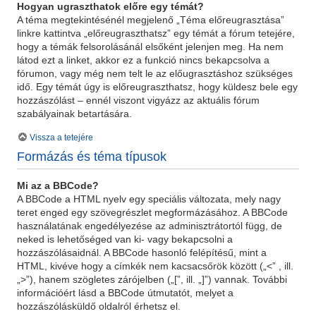
Hogyan ugraszthatok előre egy témát?
A téma megtekintésénél megjelenő „Téma előreugrasztása”
linkre kattintva „előreugraszthatsz” egy témát a fórum tetejére,
hogy a témák felsorolásánál elsőként jelenjen meg. Ha nem
látod ezt a linket, akkor ez a funkció nincs bekapcsolva a
fórumon, vagy még nem telt le az előugrasztáshoz szükséges
idő. Egy témát úgy is előreugraszthatsz, hogy küldesz bele egy
hozzászólást – ennél viszont vigyázz az aktuális fórum
szabályainak betartására.
Vissza a tetejére
Formázás és téma típusok
Mi az a BBCode?
A BBCode a HTML nyelv egy speciális változata, mely nagy
teret enged egy szövegrészlet megformázásához. A BBCode
használatának engedélyezése az adminisztrátortól függ, de
neked is lehetőséged van ki- vagy bekapcsolni a
hozzászólásaidnál. A BBCode hasonló felépítésű, mint a
HTML, kivéve hogy a címkék nem kacsacsőrök között („<” , ill.
„>”), hanem szögletes zárójelben („[”, ill. „]”) vannak. További
információért lásd a BBCode útmutatót, melyet a
hozzászólásküldő oldalról érhetsz el.