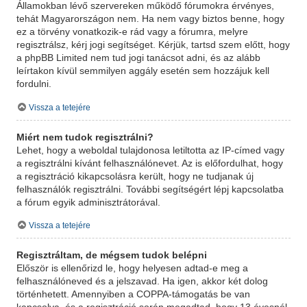
Államokban lévő szervereken működő fórumokra érvényes,
tehát Magyarországon nem. Ha nem vagy biztos benne, hogy
ez a törvény vonatkozik-e rád vagy a fórumra, melyre
regisztrálsz, kérj jogi segítséget. Kérjük, tartsd szem előtt, hogy
a phpBB Limited nem tud jogi tanácsot adni, és az alább
leírtakon kívül semmilyen aggály esetén sem hozzájuk kell
fordulni.
Vissza a tetejére
Miért nem tudok regisztrálni?
Lehet, hogy a weboldal tulajdonosa letiltotta az IP-címed vagy
a regisztrálni kívánt felhasználónevet. Az is előfordulhat, hogy
a regisztráció kikapcsolásra került, hogy ne tudjanak új
felhasználók regisztrálni. További segítségért lépj kapcsolatba
a fórum egyik adminisztrátorával.
Vissza a tetejére
Regisztráltam, de mégsem tudok belépni
Először is ellenőrizd le, hogy helyesen adtad-e meg a
felhasználóneved és a jelszavad. Ha igen, akkor két dolog
történhetett. Amennyiben a COPPA-támogatás be van