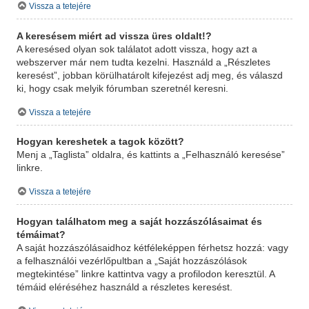
Vissza a tetejére
A keresésem miért ad vissza üres oldalt!?
A keresésed olyan sok találatot adott vissza, hogy azt a
webszerver már nem tudta kezelni. Használd a „Részletes
keresést”, jobban körülhatárolt kifejezést adj meg, és válaszd
ki, hogy csak melyik fórumban szeretnél keresni.
Vissza a tetejére
Hogyan kereshetek a tagok között?
Menj a „Taglista” oldalra, és kattints a „Felhasználó keresése”
linkre.
Vissza a tetejére
Hogyan találhatom meg a saját hozzászólásaimat és
témáimat?
A saját hozzászólásaidhoz kétféleképpen férhetsz hozzá: vagy
a felhasználói vezérlőpultban a „Saját hozzászólások
megtekintése” linkre kattintva vagy a profilodon keresztül. A
témáid eléréséhez használd a részletes keresést.