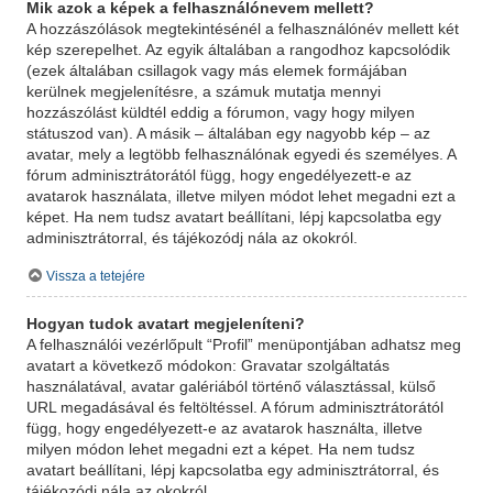
Mik azok a képek a felhasználónevem mellett?
A hozzászólások megtekintésénél a felhasználónév mellett két
kép szerepelhet. Az egyik általában a rangodhoz kapcsolódik
(ezek általában csillagok vagy más elemek formájában
kerülnek megjelenítésre, a számuk mutatja mennyi
hozzászólást küldtél eddig a fórumon, vagy hogy milyen
státuszod van). A másik – általában egy nagyobb kép – az
avatar, mely a legtöbb felhasználónak egyedi és személyes. A
fórum adminisztrátorától függ, hogy engedélyezett-e az
avatarok használata, illetve milyen módot lehet megadni ezt a
képet. Ha nem tudsz avatart beállítani, lépj kapcsolatba egy
adminisztrátorral, és tájékozódj nála az okokról.
Vissza a tetejére
Hogyan tudok avatart megjeleníteni?
A felhasználói vezérlőpult “Profil” menüpontjában adhatsz meg
avatart a következő módokon: Gravatar szolgáltatás
használatával, avatar galériából történő választással, külső
URL megadásával és feltöltéssel. A fórum adminisztrátorától
függ, hogy engedélyezett-e az avatarok használta, illetve
milyen módon lehet megadni ezt a képet. Ha nem tudsz
avatart beállítani, lépj kapcsolatba egy adminisztrátorral, és
tájékozódj nála az okokról.