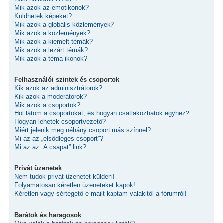
Mik azok az emotikonok?
Küldhetek képeket?
Mik azok a globális közlemények?
Mik azok a közlemények?
Mik azok a kiemelt témák?
Mik azok a lezárt témák?
Mik azok a téma ikonok?
Felhasználói szintek és csoportok
Kik azok az adminisztrátorok?
Kik azok a moderátorok?
Mik azok a csoportok?
Hol látom a csoportokat, és hogyan csatlakozhatok egyhez?
Hogyan lehetek csoportvezető?
Miért jelenik meg néhány csoport más színnel?
Mi az az „elsődleges csoport”?
Mi az az „A csapat” link?
Privát üzenetek
Nem tudok privát üzenetet küldeni!
Folyamatosan kéretlen üzeneteket kapok!
Kéretlen vagy sértegető e-mailt kaptam valakitől a fórumról!
Barátok és haragosok