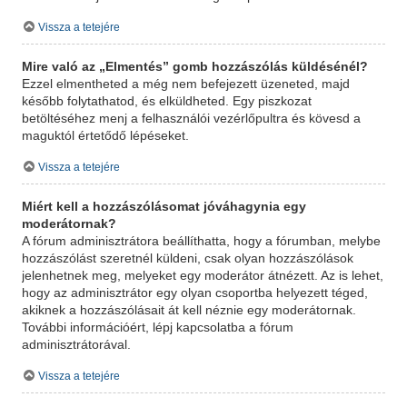
Vissza a tetejére
Mire való az „Elmentés” gomb hozzászólás küldésénél?
Ezzel elmentheted a még nem befejezett üzeneted, majd
később folytathatod, és elküldheted. Egy piszkozat
betöltéséhez menj a felhasználói vezérlőpultra és kövesd a
maguktól értetődő lépéseket.
Vissza a tetejére
Miért kell a hozzászólásomat jóváhagynia egy
moderátornak?
A fórum adminisztrátora beállíthatta, hogy a fórumban, melybe
hozzászólást szeretnél küldeni, csak olyan hozzászólások
jelenhetnek meg, melyeket egy moderátor átnézett. Az is lehet,
hogy az adminisztrátor egy olyan csoportba helyezett téged,
akiknek a hozzászólásait át kell néznie egy moderátornak.
További információért, lépj kapcsolatba a fórum
adminisztrátorával.
Vissza a tetejére