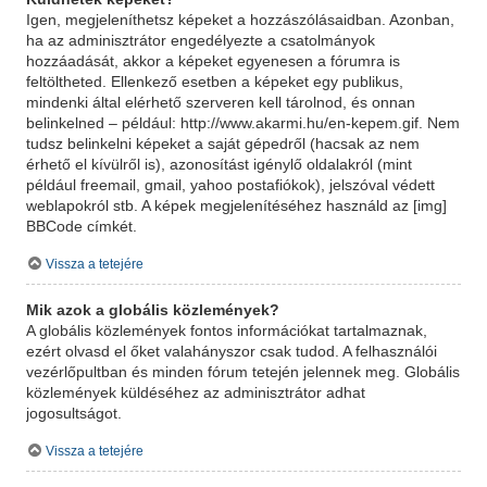
Igen, megjeleníthetsz képeket a hozzászólásaidban. Azonban,
ha az adminisztrátor engedélyezte a csatolmányok
hozzáadását, akkor a képeket egyenesen a fórumra is
feltöltheted. Ellenkező esetben a képeket egy publikus,
mindenki által elérhető szerveren kell tárolnod, és onnan
belinkelned – például: http://www.akarmi.hu/en-kepem.gif. Nem
tudsz belinkelni képeket a saját gépedről (hacsak az nem
érhető el kívülről is), azonosítást igénylő oldalakról (mint
például freemail, gmail, yahoo postafiókok), jelszóval védett
weblapokról stb. A képek megjelenítéséhez használd az [img]
BBCode címkét.
Vissza a tetejére
Mik azok a globális közlemények?
A globális közlemények fontos információkat tartalmaznak,
ezért olvasd el őket valahányszor csak tudod. A felhasználói
vezérlőpultban és minden fórum tetején jelennek meg. Globális
közlemények küldéséhez az adminisztrátor adhat
jogosultságot.
Vissza a tetejére