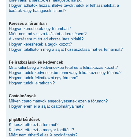
Mire valók a barátok és haragosok listák?
Hogyan adhatok hozzá, illetve távolíthatok el felhasználókat a
barátok vagy haragosok listáról?
Keresés a fórumban
Hogyan kereshetek egy fórumban?
Miért nem ad vissza találatot a keresésem?
A keresésem miért ad vissza üres oldalt!?
Hogyan kereshetek a tagok között?
Hogyan találhatom meg a saját hozzászólásaimat és témáimat?
Feliratkozások és kedvencek
Mi a különbség a kedvencekbe tétel és a feliratkozás között?
Hogyan tudok kedvencekbe tenni vagy feliratkozni egy témára?
Hogyan tudok feliratkozni egy fórumra?
Hogyan tudok leiratkozni?
Csatolmányok
Milyen csatolmányok engedélyezettek ezen a fórumon?
Hogyan érem el a saját csatolmányaimat?
phpBB kérdések
Ki készítette ezt a fórumot?
Ki készítette ezt a magyar fordítást?
Miért nem érhető el az X szolgáltatás?