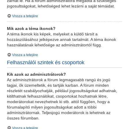
zárhat le. Ha a fórum adminisztrátora megadta a szükséges
jogosultságokat, lehetőséged lehet lezárni a saját témáidat.
Vissza a tetejére
Mik azok a téma ikonok?
A téma ikonok kis képek, melyeket a küldő társít a
hozzászólásához jelképezve annak tartalmát. A téma ikonok
használatának lehetősége az adminisztrátortól függ.
Vissza a tetejére
Felhasználói szintek és csoportok
Kik azok az adminisztrátorok?
Az adminisztrátorok a fórum legmagasabb rangú és jogú
tagjai, ők üzemeltetik, és tartják karban. A fórum minden
részletét szabályozhatják, például jogosultságokat adhatnak,
kitilthatnak felhasználókat, csoportokat hozhatnak létre,
moderátorokat nevezhetnek ki stb. attól függően, hogy a
fórumalapító milyen jogosultságokat adott a többi
adminisztrátornak. Teljesjogú moderátorok is lehetnek az
összes fórumban.
Vissza a tetejére