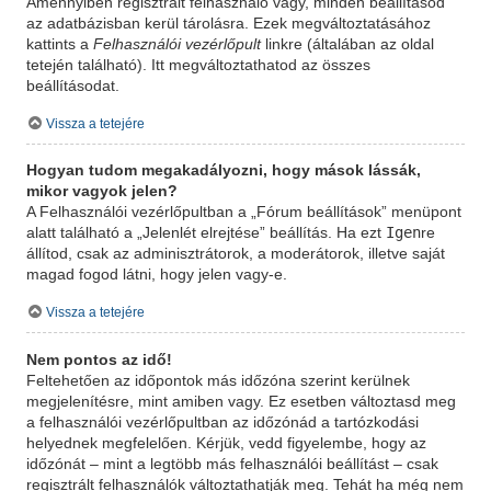
Amennyiben regisztrált felhasználó vagy, minden beállításod
az adatbázisban kerül tárolásra. Ezek megváltoztatásához
kattints a
Felhasználói vezérlőpult
linkre (általában az oldal
tetején található). Itt megváltoztathatod az összes
beállításodat.
Vissza a tetejére
Hogyan tudom megakadályozni, hogy mások lássák,
mikor vagyok jelen?
A Felhasználói vezérlőpultban a „Fórum beállítások” menüpont
Igen
alatt található a „Jelenlét elrejtése” beállítás. Ha ezt
re
állítod, csak az adminisztrátorok, a moderátorok, illetve saját
magad fogod látni, hogy jelen vagy-e.
Vissza a tetejére
Nem pontos az idő!
Feltehetően az időpontok más időzóna szerint kerülnek
megjelenítésre, mint amiben vagy. Ez esetben változtasd meg
a felhasználói vezérlőpultban az időzónád a tartózkodási
helyednek megfelelően. Kérjük, vedd figyelembe, hogy az
időzónát – mint a legtöbb más felhasználói beállítást – csak
regisztrált felhasználók változtathatják meg. Tehát ha még nem