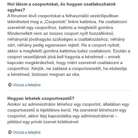
Hol látom a csoportokat, és hogyan csatlakozhatok
egyhez?
A fórumon lévő csoportokat a felhasználói vezérlőpultban
tekintheted meg a „Csoportok” linkre kattintva. Ha csatlakozni
szeretnél egy csoporthoz, kattints a megfelelő gombra.
Mindemellett nem az összes csoport
nyílt hozzáférésű
,
néhánynál jóváhagyás szükséges a csatlakozáshoz, néhány
zárt, néhány pedig egyenesen rejtett. Ha a csoport nyitott,
akkor a megfelelő gombra kattintva tudsz csatlakozni. Ezután a
csoport vezetőjének jóvá kell hagynia a kérelmed – ennek
kapcsán megkérdezheti, hogy miért szeretnél csatlakozni a
csoporthoz. Kérjük, ne zaklasd a csoportvezetőt, ha elutasítja
a kérelmed, biztosan megvan az oka.
Vissza a tetejére
Hogyan lehetek csoportvezető?
Amikor az adminisztrátor létrehoz egy csoportot, általában egy
csoportvezető is kijelölésre kerül. Ha szeretnél létrehozni egy
csoportot, akkor lépj kapcsolatba egy adminisztrátorral –
például egy privát üzenet küldésével.
Vissza a tetejére