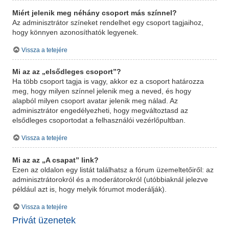
Miért jelenik meg néhány csoport más színnel?
Az adminisztrátor színeket rendelhet egy csoport tagjaihoz,
hogy könnyen azonosíthatók legyenek.
Vissza a tetejére
Mi az az „elsődleges csoport”?
Ha több csoport tagja is vagy, akkor ez a csoport határozza
meg, hogy milyen színnel jelenik meg a neved, és hogy
alapból milyen csoport avatar jelenik meg nálad. Az
adminisztrátor engedélyezheti, hogy megváltoztasd az
elsődleges csoportodat a felhasználói vezérlőpultban.
Vissza a tetejére
Mi az az „A csapat” link?
Ezen az oldalon egy listát találhatsz a fórum üzemeltetőiről: az
adminisztrátorokról és a moderátorokról (utóbbiaknál jelezve
például azt is, hogy melyik fórumot moderálják).
Vissza a tetejére
Privát üzenetek