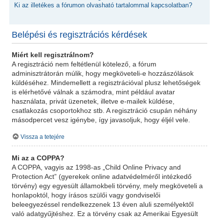
Ki az illetékes a fórumon olvasható tartalommal kapcsolatban?
Belépési és regisztrációs kérdések
Miért kell regisztrálnom?
A regisztráció nem feltétlenül kötelező, a fórum
adminisztrátorán múlik, hogy megköveteli-e hozzászólások
küldéséhez. Mindemellett a regisztrációval plusz lehetőségek
is elérhetővé válnak a számodra, mint például avatar
használata, privát üzenetek, illetve e-mailek küldése,
csatlakozás csoportokhoz stb. A regisztráció csupán néhány
másodpercet vesz igénybe, így javasoljuk, hogy éljél vele.
Vissza a tetejére
Mi az a COPPA?
A COPPA, vagyis az 1998-as „Child Online Privacy and
Protection Act” (gyerekek online adatvédelméről intézkedő
törvény) egy egyesült államokbeli törvény, mely megköveteli a
honlapoktól, hogy írásos szülői vagy gondviselői
beleegyezéssel rendelkezzenek 13 éven aluli személyektől
való adatgyűjtéshez. Ez a törvény csak az Amerikai Egyesült