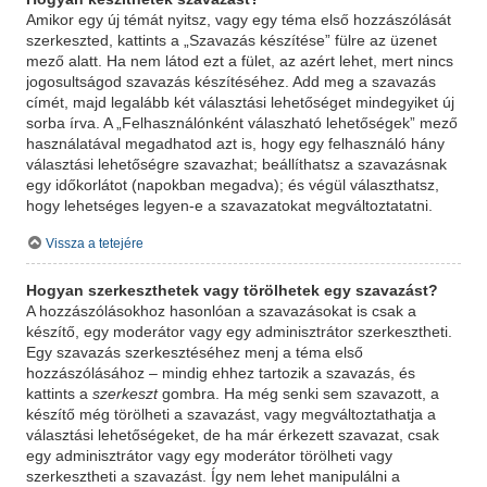
Amikor egy új témát nyitsz, vagy egy téma első hozzászólását
szerkeszted, kattints a „Szavazás készítése” fülre az üzenet
mező alatt. Ha nem látod ezt a fület, az azért lehet, mert nincs
jogosultságod szavazás készítéséhez. Add meg a szavazás
címét, majd legalább két választási lehetőséget mindegyiket új
sorba írva. A „Felhasználónként válaszható lehetőségek” mező
használatával megadhatod azt is, hogy egy felhasználó hány
választási lehetőségre szavazhat; beállíthatsz a szavazásnak
egy időkorlátot (napokban megadva); és végül választhatsz,
hogy lehetséges legyen-e a szavazatokat megváltoztatatni.
Vissza a tetejére
Hogyan szerkeszthetek vagy törölhetek egy szavazást?
A hozzászólásokhoz hasonlóan a szavazásokat is csak a
készítő, egy moderátor vagy egy adminisztrátor szerkesztheti.
Egy szavazás szerkesztéséhez menj a téma első
hozzászólásához – mindig ehhez tartozik a szavazás, és
kattints a
szerkeszt
gombra. Ha még senki sem szavazott, a
készítő még törölheti a szavazást, vagy megváltoztathatja a
választási lehetőségeket, de ha már érkezett szavazat, csak
egy adminisztrátor vagy egy moderátor törölheti vagy
szerkesztheti a szavazást. Így nem lehet manipulálni a