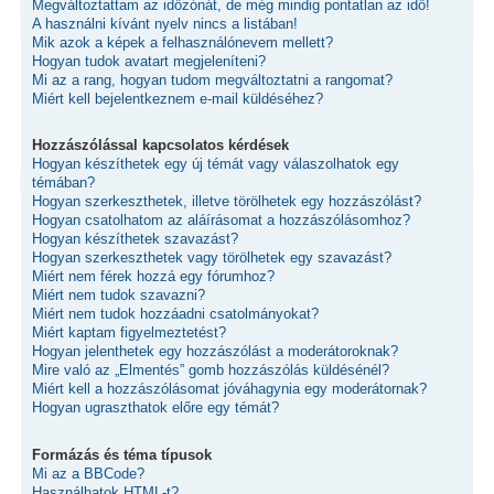
Megváltoztattam az időzónát, de még mindig pontatlan az idő!
A használni kívánt nyelv nincs a listában!
Mik azok a képek a felhasználónevem mellett?
Hogyan tudok avatart megjeleníteni?
Mi az a rang, hogyan tudom megváltoztatni a rangomat?
Miért kell bejelentkeznem e-mail küldéséhez?
Hozzászólással kapcsolatos kérdések
Hogyan készíthetek egy új témát vagy válaszolhatok egy
témában?
Hogyan szerkeszthetek, illetve törölhetek egy hozzászólást?
Hogyan csatolhatom az aláírásomat a hozzászólásomhoz?
Hogyan készíthetek szavazást?
Hogyan szerkeszthetek vagy törölhetek egy szavazást?
Miért nem férek hozzá egy fórumhoz?
Miért nem tudok szavazni?
Miért nem tudok hozzáadni csatolmányokat?
Miért kaptam figyelmeztetést?
Hogyan jelenthetek egy hozzászólást a moderátoroknak?
Mire való az „Elmentés” gomb hozzászólás küldésénél?
Miért kell a hozzászólásomat jóváhagynia egy moderátornak?
Hogyan ugraszthatok előre egy témát?
Formázás és téma típusok
Mi az a BBCode?
Használhatok HTML-t?