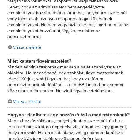
megadható fórumokra, csoportokra vagy felhasználókra.
Lehet, hogy az adminisztrátor nem engedélyezte
csatolmányok hozzáadását a fórumba, melybe írni szeretnél,
vagy talán csak bizonyos csoportok tagjai küldhetnek
csatolmányokat. Ha nem vagy biztos benne, miért nem tudsz
csatolmányokat hozzáadni, lépj kapcsolatba az
adminisztrátorral.
Vissza a tetejére
Miért kaptam figyelmeztetést?
Minden adminisztrátornak megvan a saját szabályzata az
oldalára. Ha megsértettél egy szabályt, figyelmeztethetnek
téged. Kérjük, vedd figyelembe, hogy ez a fórum
adminisztrátorának döntése – a phpBB Limited-nak semmi
köze nincs a fórumokon kiosztott figyelmeztetésekhez.
Vissza a tetejére
Hogyan jelenthetek egy hozzászólást a moderátoroknak?
Menj a hozzászóláshoz, melyet jelenteni szeretnél, és ha a
fórum adminisztrátora engedélyezte, látnod kell egy gombot,
mely erre való. Ha erre kattintasz, végigkísérésre kerülsz a
hozzászólás jelentéséhez szükséges lépéseken.