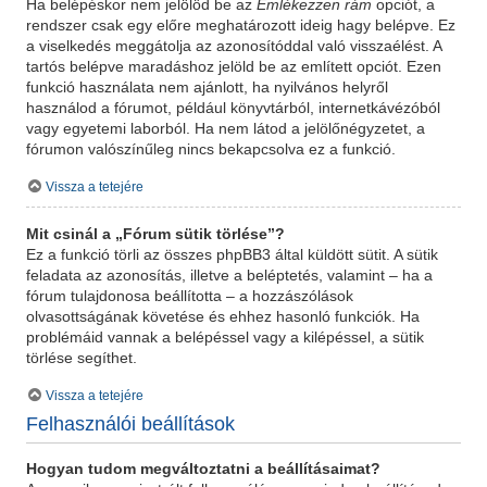
Ha belépéskor nem jelölöd be az
Emlékezzen rám
opciót, a
rendszer csak egy előre meghatározott ideig hagy belépve. Ez
a viselkedés meggátolja az azonosítóddal való visszaélést. A
tartós belépve maradáshoz jelöld be az említett opciót. Ezen
funkció használata nem ajánlott, ha nyilvános helyről
használod a fórumot, például könyvtárból, internetkávézóból
vagy egyetemi laborból. Ha nem látod a jelölőnégyzetet, a
fórumon valószínűleg nincs bekapcsolva ez a funkció.
Vissza a tetejére
Mit csinál a „Fórum sütik törlése”?
Ez a funkció törli az összes phpBB3 által küldött sütit. A sütik
feladata az azonosítás, illetve a beléptetés, valamint – ha a
fórum tulajdonosa beállította – a hozzászólások
olvasottságának követése és ehhez hasonló funkciók. Ha
problémáid vannak a belépéssel vagy a kilépéssel, a sütik
törlése segíthet.
Vissza a tetejére
Felhasználói beállítások
Hogyan tudom megváltoztatni a beállításaimat?