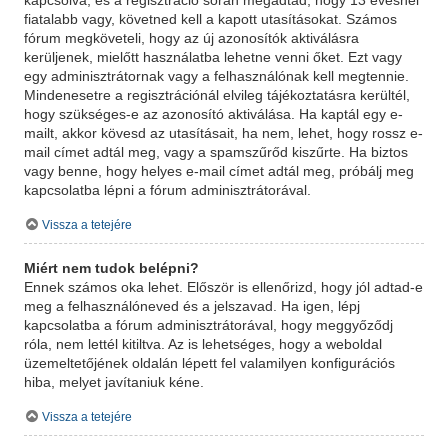
kapcsolva, és a regisztráció során megadtad, hogy 13 évesnél
fiatalabb vagy, követned kell a kapott utasításokat. Számos
fórum megköveteli, hogy az új azonosítók aktiválásra
kerüljenek, mielőtt használatba lehetne venni őket. Ezt vagy
egy adminisztrátornak vagy a felhasználónak kell megtennie.
Mindenesetre a regisztrációnál elvileg tájékoztatásra kerültél,
hogy szükséges-e az azonosító aktiválása. Ha kaptál egy e-
mailt, akkor kövesd az utasításait, ha nem, lehet, hogy rossz e-
mail címet adtál meg, vagy a spamszűrőd kiszűrte. Ha biztos
vagy benne, hogy helyes e-mail címet adtál meg, próbálj meg
kapcsolatba lépni a fórum adminisztrátorával.
Vissza a tetejére
Miért nem tudok belépni?
Ennek számos oka lehet. Először is ellenőrizd, hogy jól adtad-e
meg a felhasználóneved és a jelszavad. Ha igen, lépj
kapcsolatba a fórum adminisztrátorával, hogy meggyőződj
róla, nem lettél kitiltva. Az is lehetséges, hogy a weboldal
üzemeltetőjének oldalán lépett fel valamilyen konfigurációs
hiba, melyet javítaniuk kéne.
Vissza a tetejére