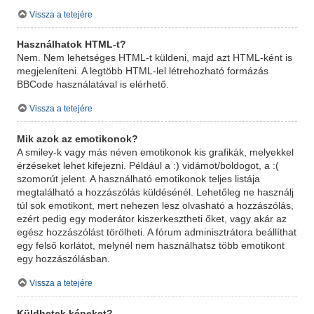
Vissza a tetejére
Használhatok HTML-t?
Nem. Nem lehetséges HTML-t küldeni, majd azt HTML-ként is
megjeleníteni. A legtöbb HTML-lel létrehozható formázás
BBCode használatával is elérhető.
Vissza a tetejére
Mik azok az emotikonok?
A smiley-k vagy más néven emotikonok kis grafikák, melyekkel
érzéseket lehet kifejezni. Például a :) vidámot/boldogot, a :(
szomorút jelent. A használható emotikonok teljes listája
megtalálható a hozzászólás küldésénél. Lehetőleg ne használj
túl sok emotikont, mert nehezen lesz olvasható a hozzászólás,
ezért pedig egy moderátor kiszerkesztheti őket, vagy akár az
egész hozzászólást törölheti. A fórum adminisztrátora beállíthat
egy felső korlátot, melynél nem használhatsz több emotikont
egy hozzászólásban.
Vissza a tetejére
Küldhetek képeket?