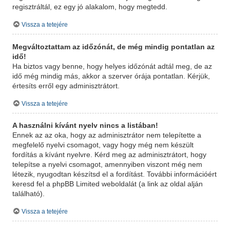
regisztráltál, ez egy jó alakalom, hogy megtedd.
Vissza a tetejére
Megváltoztattam az időzónát, de még mindig pontatlan az
idő!
Ha biztos vagy benne, hogy helyes időzónát adtál meg, de az
idő még mindig más, akkor a szerver órája pontatlan. Kérjük,
értesíts erről egy adminisztrátort.
Vissza a tetejére
A használni kívánt nyelv nincs a listában!
Ennek az az oka, hogy az adminisztrátor nem telepítette a
megfelelő nyelvi csomagot, vagy hogy még nem készült
fordítás a kívánt nyelvre. Kérd meg az adminisztrátort, hogy
telepítse a nyelvi csomagot, amennyiben viszont még nem
létezik, nyugodtan készítsd el a fordítást. További információért
keresd fel a phpBB Limited weboldalát (a link az oldal alján
található).
Vissza a tetejére