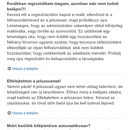
Korábban regisztráltam magam, azonban már nem tudok
belépni?!
Keresd elő a regisztrációkor kapott e-mailt, ellenőrizd le a
felhasználóneved és a jelszavad, majd próbálkozz újra.
Lehetséges, hogy az adminisztrátor valamilyen okból kifolyólag
inaktiválta, vagy törölte az azonosítód. Ez utóbbinak egy
lehetséges oka, hogy nem küldtél egy hozzászólást se.
Néhány fórumon ugyanis szokás, hogy bizonyos időközönként
eltávolítják az olyan felhasználókat, akik nem küldtek
hozzászólást, hogy csökkentsék az adatbázis méretét. Próbálj
meg újra regisztrálni és bekapcsolódni a társalgásba.
Vissza a tetejére
Elfelejtettem a jelszavamat!
Semmi pánik! A jelszavad ugyan nem lehet utólag kideríteni, de
lehetőséged van új készítésére. Ehhez menj a belépés oldalra,
majd kattints az
Elfelejtettem a jelszavam
linkre. Kövesd az
utasításokat, és rövid időn belül újra be kell tudnod lépned.
Vissza a tetejére
Miért kerülök kiléptetésre automatikusan?