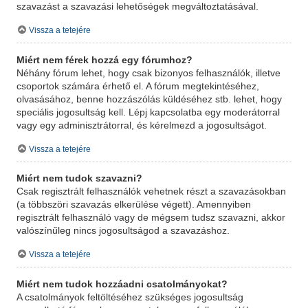
szavazást a szavazási lehetőségek megváltoztatásával.
Vissza a tetejére
Miért nem férek hozzá egy fórumhoz?
Néhány fórum lehet, hogy csak bizonyos felhasználók, illetve
csoportok számára érhető el. A fórum megtekintéséhez,
olvasásához, benne hozzászólás küldéséhez stb. lehet, hogy
speciális jogosultság kell. Lépj kapcsolatba egy moderátorral
vagy egy adminisztrátorral, és kérelmezd a jogosultságot.
Vissza a tetejére
Miért nem tudok szavazni?
Csak regisztrált felhasználók vehetnek részt a szavazásokban
(a többszöri szavazás elkerülése végett). Amennyiben
regisztrált felhasználó vagy de mégsem tudsz szavazni, akkor
valószínűleg nincs jogosultságod a szavazáshoz.
Vissza a tetejére
Miért nem tudok hozzáadni csatolmányokat?
A csatolmányok feltöltéséhez szükséges jogosultság