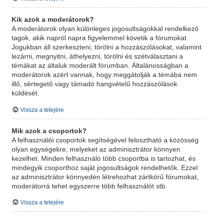
Kik azok a moderátorok?
A moderátorok olyan különleges jogosultságokkal rendelkező
tagok, akik napról napra figyelemmel követik a fórumokat.
Jogukban áll szerkeszteni, törölni a hozzászólásokat, valamint
lezárni, megnyitni, áthelyezni, törölni és szétválasztani a
témákat az általuk moderált fórumban. Általánosságban a
moderátorok azért vannak, hogy meggátolják a témába nem
illő, sértegető vagy támadó hangvételű hozzászólások
küldését.
Vissza a tetejére
Mik azok a csoportok?
A felhasználói csoportok segítségével felosztható a közösség
olyan egységekre, melyeket az adminisztrátor könnyen
kezelhet. Minden felhasználó több csoportba is tartozhat, és
mindegyik csoporthoz saját jogosultságok rendelhetők. Ezzel
az adminisztrátor könnyedén létrehozhat zártkörű fórumokat,
moderátorrá tehet egyszerre több felhasználót stb.
Vissza a tetejére