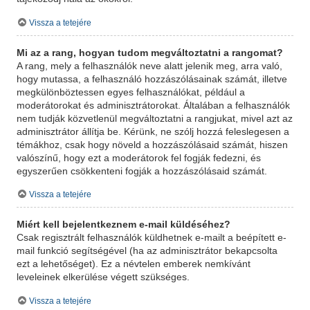
Vissza a tetejére
Mi az a rang, hogyan tudom megváltoztatni a rangomat?
A rang, mely a felhasználók neve alatt jelenik meg, arra való,
hogy mutassa, a felhasználó hozzászólásainak számát, illetve
megkülönböztessen egyes felhasználókat, például a
moderátorokat és adminisztrátorokat. Általában a felhasználók
nem tudják közvetlenül megváltoztatni a rangjukat, mivel azt az
adminisztrátor állítja be. Kérünk, ne szólj hozzá feleslegesen a
témákhoz, csak hogy növeld a hozzászólásaid számát, hiszen
valószínű, hogy ezt a moderátorok fel fogják fedezni, és
egyszerűen csökkenteni fogják a hozzászólásaid számát.
Vissza a tetejére
Miért kell bejelentkeznem e-mail küldéséhez?
Csak regisztrált felhasználók küldhetnek e-mailt a beépített e-
mail funkció segítségével (ha az adminisztrátor bekapcsolta
ezt a lehetőséget). Ez a névtelen emberek nemkívánt
leveleinek elkerülése végett szükséges.
Vissza a tetejére