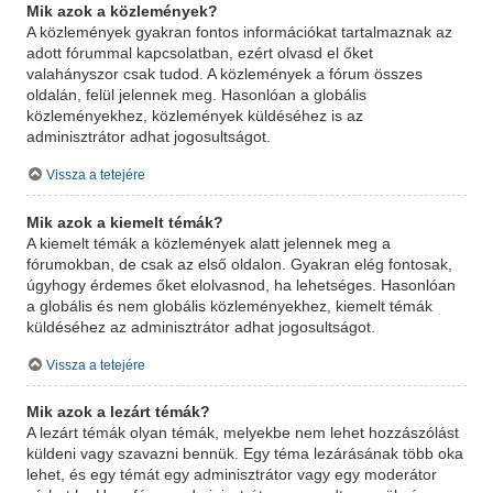
Mik azok a közlemények?
A közlemények gyakran fontos információkat tartalmaznak az
adott fórummal kapcsolatban, ezért olvasd el őket
valahányszor csak tudod. A közlemények a fórum összes
oldalán, felül jelennek meg. Hasonlóan a globális
közleményekhez, közlemények küldéséhez is az
adminisztrátor adhat jogosultságot.
Vissza a tetejére
Mik azok a kiemelt témák?
A kiemelt témák a közlemények alatt jelennek meg a
fórumokban, de csak az első oldalon. Gyakran elég fontosak,
úgyhogy érdemes őket elolvasnod, ha lehetséges. Hasonlóan
a globális és nem globális közleményekhez, kiemelt témák
küldéséhez az adminisztrátor adhat jogosultságot.
Vissza a tetejére
Mik azok a lezárt témák?
A lezárt témák olyan témák, melyekbe nem lehet hozzászólást
küldeni vagy szavazni bennük. Egy téma lezárásának több oka
lehet, és egy témát egy adminisztrátor vagy egy moderátor