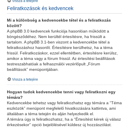
Vissza a tetejére
Feliratkozások és kedvencek
Mi a különbség a kedvencekbe tétel és a feliratkozás
között?
A phpBB 3.0 kedvencek funkciója hasonlóan működött a
böngésződéhez. Nem kerültél értesítésre, ha frissült a
tartalom. A phpBB 3.1-ben viszont a kedvencekbe tétel a
feliratkozáshoz hasonlít. Értesítésre kerülhetsz, ha a téma
frissül. Feliratkozáskor, ezzel ellentétben, értesítésre kerülsz,
amikor a téma vagy a fórum frissül. Az értesítési beállítások
testreszabhatóak a felhasználói vezérlőpult „Fórum
beállítások” menüpontjában.
Vissza a tetejére
Hogyan tudok kedvencekbe tenni vagy feliratkozni egy
témára?
Kedvencekbe tehetsz vagy feliratkozhatsz egy témára a “Téma
eszközök” menüpont megfelelő hivatkozására kattintva, ami
általában a téma tetején és alján helyezkedik el.
A témára úgy is feliratkozhatsz, ha a “Értesítést kérek új válasz
érkezésekor” opció bejelölésével küldesz új hozzászólást.