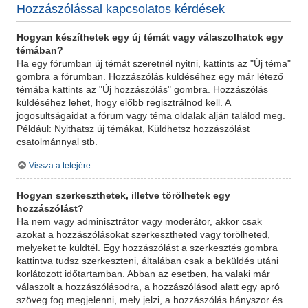
Hozzászólással kapcsolatos kérdések
Hogyan készíthetek egy új témát vagy válaszolhatok egy
témában?
Ha egy fórumban új témát szeretnél nyitni, kattints az "Új téma"
gombra a fórumban. Hozzászólás küldéséhez egy már létező
témába kattints az "Új hozzászólás" gombra. Hozzászólás
küldéséhez lehet, hogy előbb regisztrálnod kell. A
jogosultságaidat a fórum vagy téma oldalak alján találod meg.
Például: Nyithatsz új témákat, Küldhetsz hozzászólást
csatolmánnyal stb.
Vissza a tetejére
Hogyan szerkeszthetek, illetve törölhetek egy
hozzászólást?
Ha nem vagy adminisztrátor vagy moderátor, akkor csak
azokat a hozzászólásokat szerkesztheted vagy törölheted,
melyeket te küldtél. Egy hozzászólást a szerkesztés gombra
kattintva tudsz szerkeszteni, általában csak a beküldés utáni
korlátozott időtartamban. Abban az esetben, ha valaki már
válaszolt a hozzászólásodra, a hozzászólásod alatt egy apró
szöveg fog megjelenni, mely jelzi, a hozzászólás hányszor és