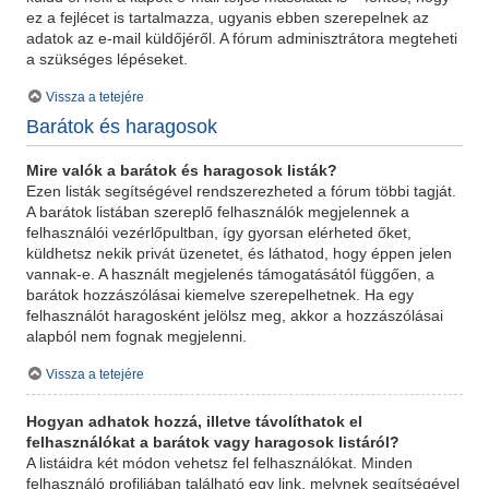
ez a fejlécet is tartalmazza, ugyanis ebben szerepelnek az
adatok az e-mail küldőjéről. A fórum adminisztrátora megteheti
a szükséges lépéseket.
Vissza a tetejére
Barátok és haragosok
Mire valók a barátok és haragosok listák?
Ezen listák segítségével rendszerezheted a fórum többi tagját.
A barátok listában szereplő felhasználók megjelennek a
felhasználói vezérlőpultban, így gyorsan elérheted őket,
küldhetsz nekik privát üzenetet, és láthatod, hogy éppen jelen
vannak-e. A használt megjelenés támogatásától függően, a
barátok hozzászólásai kiemelve szerepelhetnek. Ha egy
felhasználót haragosként jelölsz meg, akkor a hozzászólásai
alapból nem fognak megjelenni.
Vissza a tetejére
Hogyan adhatok hozzá, illetve távolíthatok el
felhasználókat a barátok vagy haragosok listáról?
A listáidra két módon vehetsz fel felhasználókat. Minden
felhasználó profiljában található egy link, melynek segítségével