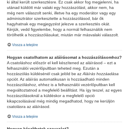
ki által került szerkesztésre. Ez csak akkor fog megjelenni, ha
utánad küldött már valaki egy hozzászólást, akkor nem, ha
még nem válaszolt senki, illetve ha egy moderátor vagy egy
adminisztrátor szerkesztette a hozzászólásod, bár ők
hagyhatnak egy megjegyzést jelezve a szerkesztés okát.
Kérjük, vedd figyelembe, hogy a normál felhasználók nem
törölhetik a hozzászólásukat, miután már másvalaki válaszolt.
Vissza a tetejére
Hogyan csatolhatom az aláírásomat a hozzászólásomhoz?
A csatoláshoz először el kell készítened az aláírásod – ezt a
felhasználói vezérlőpultban teheted meg. Ezután a
hozzászólás küldésénél csak jelöld be az
Aláírás hozzáadása
opciót. Az aláírás automatikusan is hozzáadható minden
hozzászóláshoz, ehhez is a felhasználói vezérlőpultban kell
megváltoztatnod a megfelelő beállítást. Ha így teszel, az egyes
hozzászólásoknál a küldéskor a megfelelő opció
kikapcsolásával még mindig megadhatod, hogy ne kerüljön
csatolásra az aláírásod.
Vissza a tetejére
Hogyan készíthetek szavazást?