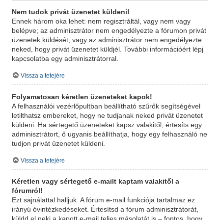
Nem tudok privát üzenetet küldeni!
Ennek három oka lehet: nem regisztráltál, vagy nem vagy
belépve; az adminisztrátor nem engedélyezte a fórumon privát
üzenetek küldését; vagy az adminisztrátor nem engedélyezte
neked, hogy privát üzenetet küldjél. További információért lépj
kapcsolatba egy adminisztrátorral.
Vissza a tetejére
Folyamatosan kéretlen üzeneteket kapok!
A felhasználói vezérlőpultban beállítható szűrők segítségével
letilthatsz embereket, hogy ne tudjanak neked privát üzenetet
küldeni. Ha sértegető üzeneteket kapsz valakitől, értesíts egy
adminisztrátort, ő ugyanis beállíthatja, hogy egy felhasználó ne
tudjon privát üzenetet küldeni.
Vissza a tetejére
Kéretlen vagy sértegető e-mailt kaptam valakitől a
fórumról!
Ezt sajnálattal halljuk. A fórum e-mail funkciója tartalmaz ez
irányú óvintézkedéseket. Értesítsd a fórum adminisztrátorát,
küldd el neki a kapott e-mail teljes másolatát is – fontos, hogy