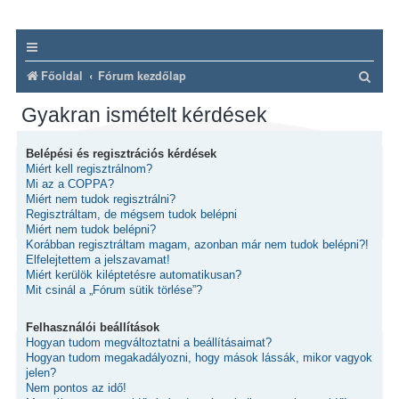
K
Főoldal
Fórum kezdőlap
e
Gyakran ismételt kérdések
r
e
Belépési és regisztrációs kérdések
Miért kell regisztrálnom?
s
Mi az a COPPA?
é
Miért nem tudok regisztrálni?
Regisztráltam, de mégsem tudok belépni
s
Miért nem tudok belépni?
Korábban regisztráltam magam, azonban már nem tudok belépni?!
Elfelejtettem a jelszavamat!
Miért kerülök kiléptetésre automatikusan?
Mit csinál a „Fórum sütik törlése”?
Felhasználói beállítások
Hogyan tudom megváltoztatni a beállításaimat?
Hogyan tudom megakadályozni, hogy mások lássák, mikor vagyok
jelen?
Nem pontos az idő!