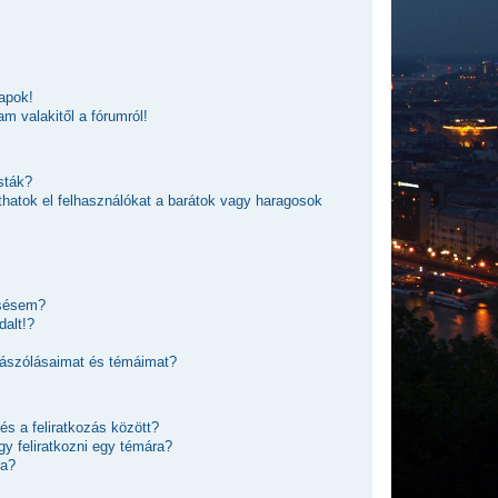
apok!
am valakitől a fórumról!
sták?
íthatok el felhasználókat a barátok vagy haragosok
esésem?
dalt!?
zászólásaimat és témáimat?
és a feliratkozás között?
y feliratkozni egy témára?
ra?