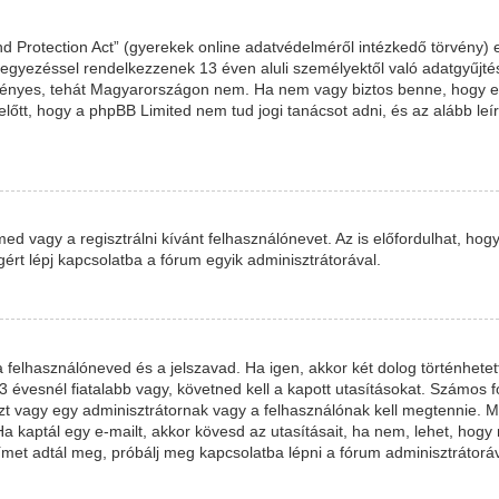
d Protection Act” (gyerekek online adatvédelméről intézkedő törvény) 
leegyezéssel rendelkezzenek 13 éven aluli személyektől való adatgyűjté
nyes, tehát Magyarországon nem. Ha nem vagy biztos benne, hogy ez 
em előtt, hogy a phpBB Limited nem tud jogi tanácsot adni, és az alább 
med vagy a regisztrálni kívánt felhasználónevet. Az is előfordulhat, hog
égért lépj kapcsolatba a fórum egyik adminisztrátorával.
 a felhasználóneved és a jelszavad. Ha igen, akkor két dolog történh
 évesnél fiatalabb vagy, követned kell a kapott utasításokat. Számos 
Ezt vagy egy adminisztrátornak vagy a felhasználónak kell megtennie. Mi
Ha kaptál egy e-mailt, akkor kövesd az utasításait, ha nem, lehet, hog
ímet adtál meg, próbálj meg kapcsolatba lépni a fórum adminisztrátoráv