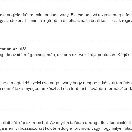
ek megjelenítésre, mint amiben vagy. Ez esetben változtasd meg a felh
 az időzónát – mint a legtöbb más felhasználói beállítást – csak regis
atlan az idő!
, de az idő még mindig más, akkor a szerver órája pontatlan. Kérjük, ér
ette a megfelelő nyelvi csomagot, vagy hogy még nem készült fordítás 
nem létezik, nyugodtan készítsd el a fordítást. További információért k
llett két kép szerepelhet. Az egyik általában a rangodhoz kapcsolódik
ja mennyi hozzászólást küldtél eddig a fórumon, vagy hogy milyen stá