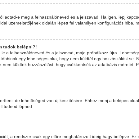
 jól adtad-e meg a felhasználóneved és a jelszavad. Ha igen, lépj kapc
boldal üzemeltetőjének oldalán lépett fel valamilyen konfigurációs hiba, m
m tudok belépni?!
izd le a felhasználóneved és a jelszavad, majd próbálkozz újra. Lehetsé
 Ez utóbbinak egy lehetséges oka, hogy nem küldtél egy hozzászólást se
kik nem küldtek hozzászólást, hogy csökkentsék az adatbázis méretét. P
ríteni, de lehetőséged van új készítésére. Ehhez menj a belépés oldal
ell tudnod lépned.
ciót, a rendszer csak egy előre meghatározott ideig hagy belépve. Ez 