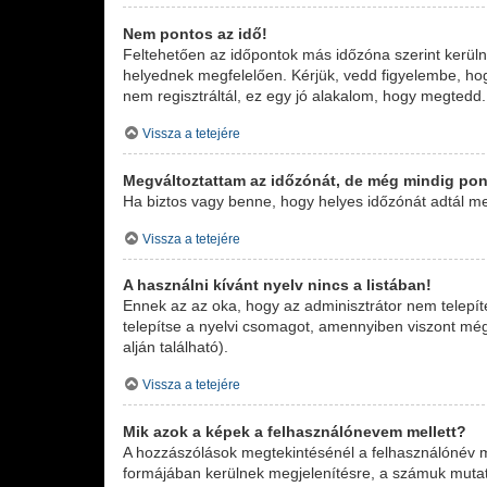
Nem pontos az idő!
Feltehetően az időpontok más időzóna szerint kerüln
helyednek megfelelően. Kérjük, vedd figyelembe, hogy
nem regisztráltál, ez egy jó alakalom, hogy megtedd.
Vissza a tetejére
Megváltoztattam az időzónát, de még mindig pont
Ha biztos vagy benne, hogy helyes időzónát adtál meg
Vissza a tetejére
A használni kívánt nyelv nincs a listában!
Ennek az az oka, hogy az adminisztrátor nem telepít
telepítse a nyelvi csomagot, amennyiben viszont még 
alján található).
Vissza a tetejére
Mik azok a képek a felhasználónevem mellett?
A hozzászólások megtekintésénél a felhasználónév me
formájában kerülnek megjelenítésre, a számuk mutat