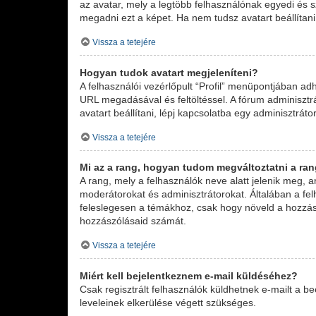
az avatar, mely a legtöbb felhasználónak egyedi és s
megadni ezt a képet. Ha nem tudsz avatart beállítani,
Vissza a tetejére
Hogyan tudok avatart megjeleníteni?
A felhasználói vezérlőpult “Profil” menüpontjában ad
URL megadásával és feltöltéssel. A fórum adminisztr
avatart beállítani, lépj kapcsolatba egy adminisztrátor
Vissza a tetejére
Mi az a rang, hogyan tudom megváltoztatni a ra
A rang, mely a felhasználók neve alatt jelenik meg, 
moderátorokat és adminisztrátorokat. Általában a felh
feleslegesen a témákhoz, csak hogy növeld a hozzász
hozzászólásaid számát.
Vissza a tetejére
Miért kell bejelentkeznem e-mail küldéséhez?
Csak regisztrált felhasználók küldhetnek e-mailt a b
leveleinek elkerülése végett szükséges.