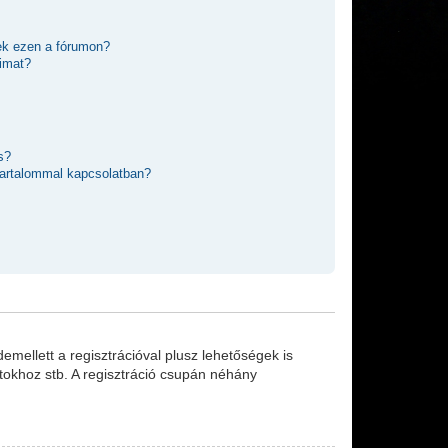
ek ezen a fórumon?
imat?
s?
 tartalommal kapcsolatban?
emellett a regisztrációval plusz lehetőségek is
rtokhoz stb. A regisztráció csupán néhány