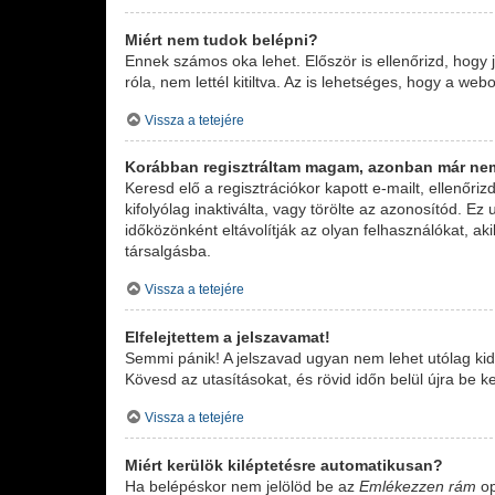
Miért nem tudok belépni?
Ennek számos oka lehet. Először is ellenőrizd, hogy
róla, nem lettél kitiltva. Az is lehetséges, hogy a we
Vissza a tetejére
Korábban regisztráltam magam, azonban már ne
Keresd elő a regisztrációkor kapott e-mailt, ellenőr
kifolyólag inaktiválta, vagy törölte az azonosítód.
időközönként eltávolítják az olyan felhasználókat, a
társalgásba.
Vissza a tetejére
Elfelejtettem a jelszavamat!
Semmi pánik! A jelszavad ugyan nem lehet utólag kide
Kövesd az utasításokat, és rövid időn belül újra be k
Vissza a tetejére
Miért kerülök kiléptetésre automatikusan?
Ha belépéskor nem jelölöd be az
Emlékezzen rám
op