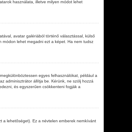
tarok használata, illetve milyen módot lehet
ával, avatar galériából történő választással, külső
lyen módon lehet megadni ezt a képet. Ha nem tudsz
ve megkülönböztessen egyes felhasználókat, például a
z adminisztrátor állítja be. Kérünk, ne szólj hozzá
edezni, és egyszerűen csökkenteni fogják a
 ezt a lehetőséget). Ez a névtelen emberek nemkívánt