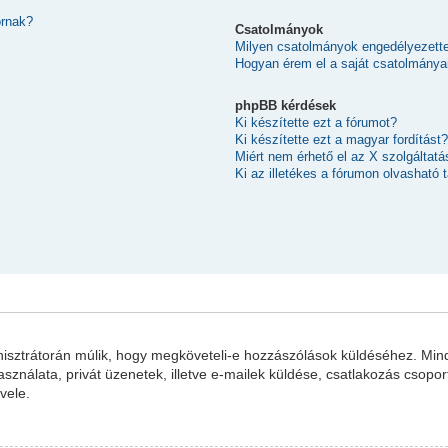
ornak?
Csatolmányok
Milyen csatolmányok engedélyezett
Hogyan érem el a saját csatolmánya
phpBB kérdések
Ki készítette ezt a fórumot?
Ki készítette ezt a magyar fordítást?
Miért nem érhető el az X szolgáltatá
Ki az illetékes a fórumon olvasható
inisztrátorán múlik, hogy megköveteli-e hozzászólások küldéséhez. Mind
sználata, privát üzenetek, illetve e-mailek küldése, csatlakozás csopo
vele.