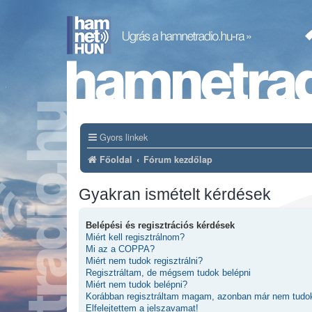
Gyors linkek
Főoldal
Fórum kezdőlap
Gyakran ismételt kérdések
Belépési és regisztrációs kérdések
Miért kell regisztrálnom?
Mi az a COPPA?
Miért nem tudok regisztrálni?
Regisztráltam, de mégsem tudok belépni
Miért nem tudok belépni?
Korábban regisztráltam magam, azonban már nem tudok
Elfelejtettem a jelszavamat!