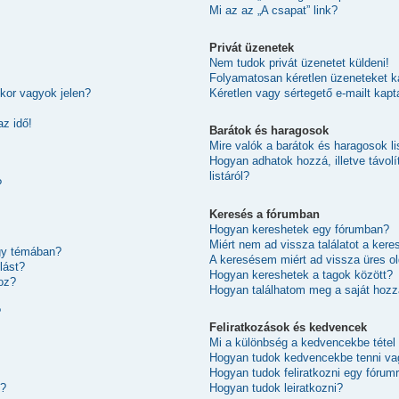
Mi az az „A csapat” link?
Privát üzenetek
Nem tudok privát üzenetet küldeni!
Folyamatosan kéretlen üzeneteket k
kor vagyok jelen?
Kéretlen vagy sértegető e-mailt kapt
az idő!
Barátok és haragosok
Mire valók a barátok és haragosok li
Hogyan adhatok hozzá, illetve távol
listáról?
?
Keresés a fórumban
Hogyan kereshetek egy fórumban?
Miért nem ad vissza találatot a ker
egy témában?
A keresésem miért ad vissza üres ol
lást?
Hogyan kereshetek a tagok között?
oz?
Hogyan találhatom meg a saját hoz
?
Feliratkozások és kedvencek
Mi a különbség a kedvencekbe tétel 
Hogyan tudok kedvencekbe tenni vag
Hogyan tudok feliratkozni egy fórum
Hogyan tudok leiratkozni?
k?