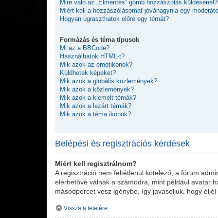
Mire való az „Elmentés” gomb hozzászólás küldésénél?
Miért kell a hozzászólásomat jóváhagynia egy moderát
Hogyan ugraszthatok előre egy témát?
Formázás és téma típusok
Mi az a BBCode?
Használhatok HTML-t?
Mik azok az emotikonok?
Küldhetek képeket?
Mik azok a globális közlemények?
Mik azok a közlemények?
Mik azok a kiemelt témák?
Mik azok a lezárt témák?
Mik azok a téma ikonok?
Belépési és regisztrációs kérdések
Miért kell regisztrálnom?
A regisztráció nem feltétlenül kötelező, a fórum adm
elérhetővé válnak a számodra, mint például avatar ha
másodpercet vesz igénybe, így javasoljuk, hogy éljél 
Vissza a tetejére