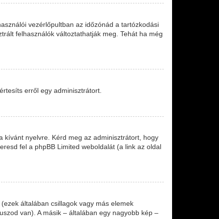
asználói vezérlőpultban az időzónád a tartózkodási
ztrált felhasználók változtathatják meg. Tehát ha még
tesíts erről egy adminisztrátort.
a kívánt nyelvre. Kérd meg az adminisztrátort, hogy
eresd fel a phpBB Limited weboldalát (a link az oldal
 (ezek általában csillagok vagy más elemek
tuszod van). A másik – általában egy nagyobb kép –