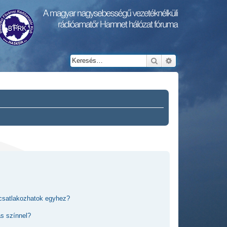
Keresés
Részletes keresés
 csatlakozhatok egyhez?
ás színnel?