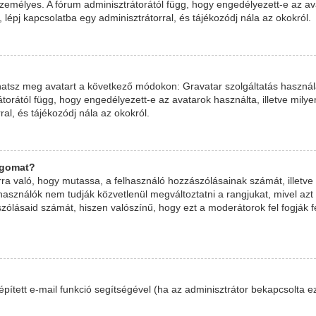
zemélyes. A fórum adminisztrátorától függ, hogy engedélyezett-e az ava
 lépj kapcsolatba egy adminisztrátorral, és tájékozódj nála az okokról.
hatsz meg avatart a következő módokon: Gravatar szolgáltatás használat
átorától függ, hogy engedélyezett-e az avatarok használta, illetve mi
ral, és tájékozódj nála az okokról.
ngomat?
arra való, hogy mutassa, a felhasználó hozzászólásainak számát, illet
asználók nem tudják közvetlenül megváltoztatni a rangjukat, mivel azt a
ólásaid számát, hiszen valószínű, hogy ezt a moderátorok fel fogják f
eépített e-mail funkció segítségével (ha az adminisztrátor bekapcsolta