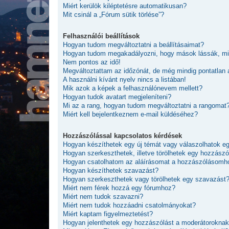
Miért kerülök kiléptetésre automatikusan?
Mit csinál a „Fórum sütik törlése”?
Felhasználói beállítások
Hogyan tudom megváltoztatni a beállításaimat?
Hogyan tudom megakadályozni, hogy mások lássák, mi
Nem pontos az idő!
Megváltoztattam az időzónát, de még mindig pontatlan 
A használni kívánt nyelv nincs a listában!
Mik azok a képek a felhasználónevem mellett?
Hogyan tudok avatart megjeleníteni?
Mi az a rang, hogyan tudom megváltoztatni a rangomat
Miért kell bejelentkeznem e-mail küldéséhez?
Hozzászólással kapcsolatos kérdések
Hogyan készíthetek egy új témát vagy válaszolhatok 
Hogyan szerkeszthetek, illetve törölhetek egy hozzászó
Hogyan csatolhatom az aláírásomat a hozzászólásomh
Hogyan készíthetek szavazást?
Hogyan szerkeszthetek vagy törölhetek egy szavazást
Miért nem férek hozzá egy fórumhoz?
Miért nem tudok szavazni?
Miért nem tudok hozzáadni csatolmányokat?
Miért kaptam figyelmeztetést?
Hogyan jelenthetek egy hozzászólást a moderátorokna