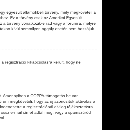
egy egyesült államokbeli törvény, mely megköveteli a
shez. Ez a törvény csak az Amerikai Egyesült
a törvény vonatkozik-e rád vagy a fórumra, melyre
leírtakon kívül semmilyen aggály esetén sem hozzájuk
y a regisztráció kikapcsolásra került, hogy ne
etett. Amennyiben a COPPA-támogatás be van
fórum megköveteli, hogy az új azonosítók aktiválásra
ndenesetre a regisztrációnál elvileg tájékoztatásra
y rossz e-mail címet adtál meg, vagy a spamszűrőd
al.