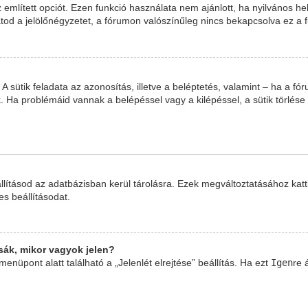
 említett opciót. Ezen funkció használata nem ajánlott, ha nyilvános he
tod a jelölőnégyzetet, a fórumon valószínűleg nincs bekapcsolva ez a f
t. A sütik feladata az azonosítás, illetve a beléptetés, valamint – ha a f
 Ha problémáid vannak a belépéssel vagy a kilépéssel, a sütik törlése 
llításod az adatbázisban kerül tárolásra. Ezek megváltoztatásához katt
es beállításodat.
ák, mikor vagyok jelen?
Igen
enüpont alatt található a „Jelenlét elrejtése” beállítás. Ha ezt
re 