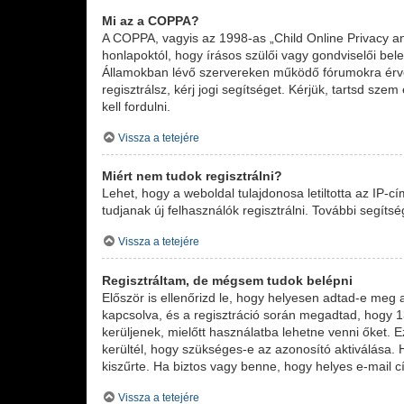
Mi az a COPPA?
A COPPA, vagyis az 1998-as „Child Online Privacy an
honlapoktól, hogy írásos szülői vagy gondviselői be
Államokban lévő szervereken működő fórumokra érvé
regisztrálsz, kérj jogi segítséget. Kérjük, tartsd sz
kell fordulni.
Vissza a tetejére
Miért nem tudok regisztrálni?
Lehet, hogy a weboldal tulajdonosa letiltotta az IP-cí
tudjanak új felhasználók regisztrálni. További segíts
Vissza a tetejére
Regisztráltam, de mégsem tudok belépni
Először is ellenőrizd le, hogy helyesen adtad-e meg
kapcsolva, és a regisztráció során megadtad, hogy 13
kerüljenek, mielőtt használatba lehetne venni őket. 
kerültél, hogy szükséges-e az azonosító aktiválása. 
kiszűrte. Ha biztos vagy benne, hogy helyes e-mail c
Vissza a tetejére