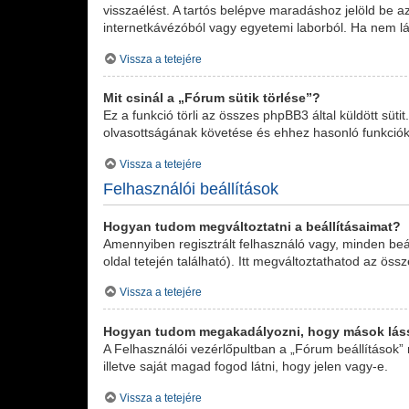
visszaélést. A tartós belépve maradáshoz jelöld be az
internetkávézóból vagy egyetemi laborból. Ha nem lá
Vissza a tetejére
Mit csinál a „Fórum sütik törlése”?
Ez a funkció törli az összes phpBB3 által küldött süti
olvasottságának követése és ehhez hasonló funkciók.
Vissza a tetejére
Felhasználói beállítások
Hogyan tudom megváltoztatni a beállításaimat?
Amennyiben regisztrált felhasználó vagy, minden beá
oldal tetején található). Itt megváltoztathatod az össz
Vissza a tetejére
Hogyan tudom megakadályozni, hogy mások láss
A Felhasználói vezérlőpultban a „Fórum beállítások” m
illetve saját magad fogod látni, hogy jelen vagy-e.
Vissza a tetejére