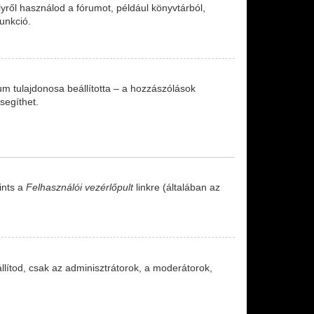
lyről használod a fórumot, például könyvtárból,
unkció.
órum tulajdonosa beállította – a hozzászólások
segíthet.
ints a
Felhasználói vezérlőpult
linkre (általában az
állítod, csak az adminisztrátorok, a moderátorok,