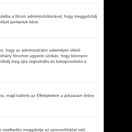
solatba a fórum adminisztrátorával, hogy meggyőződj
elyet javítaniuk kéne.
ges, hogy az adminisztrátor valamilyen okból
. Néhány fórumon ugyanis szokás, hogy bizonyos
róbálj meg újra regisztrálni és bekapcsolódni a
ra, majd kattints az
Elfelejtettem a jelszavam
linkre.
a viselkedés meggátolja az azonosítóddal való