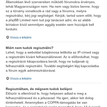
Államokban lévő szervereken működő fórumokra érvényes,
tehát Magyarországon nem. Ha nem vagy biztos benne, hogy
ez a törvény vonatkozik-e rád vagy a fórumra, melyre
regisztrálsz, kérj jogi segítséget. Kérjük, tartsd szem előtt, hogy
a phpBB Limited nem tud jogi tanácsot adni, és az alább
leírtakon kívül semmilyen aggály esetén sem hozzájuk kell
fordulni.
Vissza a tetejére
Miért nem tudok regisztrálni?
Lehet, hogy a weboldal tulajdonosa letiltotta az IP-címed vagy
a regisztrálni kívánt felhasználónevet. Az is előfordulhat, hogy
a regisztráció kikapcsolásra került, hogy ne tudjanak új
felhasználók regisztrálni. További segítségért lépj kapcsolatba
a fórum egyik adminisztrátorával.
Vissza a tetejére
Regisztráltam, de mégsem tudok belépni
Először is ellenőrizd le, hogy helyesen adtad-e meg a
felhasználóneved és a jelszavad. Ha igen, akkor két dolog
történhetett. Amennyiben a COPPA-támogatás be van