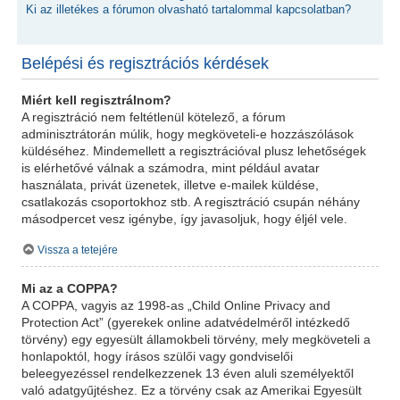
Ki az illetékes a fórumon olvasható tartalommal kapcsolatban?
Belépési és regisztrációs kérdések
Miért kell regisztrálnom?
A regisztráció nem feltétlenül kötelező, a fórum
adminisztrátorán múlik, hogy megköveteli-e hozzászólások
küldéséhez. Mindemellett a regisztrációval plusz lehetőségek
is elérhetővé válnak a számodra, mint például avatar
használata, privát üzenetek, illetve e-mailek küldése,
csatlakozás csoportokhoz stb. A regisztráció csupán néhány
másodpercet vesz igénybe, így javasoljuk, hogy éljél vele.
Vissza a tetejére
Mi az a COPPA?
A COPPA, vagyis az 1998-as „Child Online Privacy and
Protection Act” (gyerekek online adatvédelméről intézkedő
törvény) egy egyesült államokbeli törvény, mely megköveteli a
honlapoktól, hogy írásos szülői vagy gondviselői
beleegyezéssel rendelkezzenek 13 éven aluli személyektől
való adatgyűjtéshez. Ez a törvény csak az Amerikai Egyesült