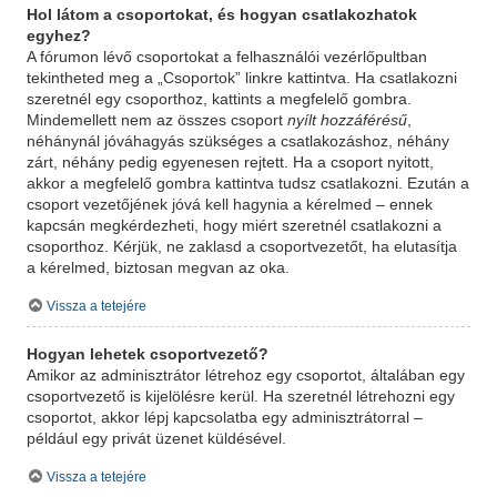
Hol látom a csoportokat, és hogyan csatlakozhatok
egyhez?
A fórumon lévő csoportokat a felhasználói vezérlőpultban
tekintheted meg a „Csoportok” linkre kattintva. Ha csatlakozni
szeretnél egy csoporthoz, kattints a megfelelő gombra.
Mindemellett nem az összes csoport
nyílt hozzáférésű
,
néhánynál jóváhagyás szükséges a csatlakozáshoz, néhány
zárt, néhány pedig egyenesen rejtett. Ha a csoport nyitott,
akkor a megfelelő gombra kattintva tudsz csatlakozni. Ezután a
csoport vezetőjének jóvá kell hagynia a kérelmed – ennek
kapcsán megkérdezheti, hogy miért szeretnél csatlakozni a
csoporthoz. Kérjük, ne zaklasd a csoportvezetőt, ha elutasítja
a kérelmed, biztosan megvan az oka.
Vissza a tetejére
Hogyan lehetek csoportvezető?
Amikor az adminisztrátor létrehoz egy csoportot, általában egy
csoportvezető is kijelölésre kerül. Ha szeretnél létrehozni egy
csoportot, akkor lépj kapcsolatba egy adminisztrátorral –
például egy privát üzenet küldésével.
Vissza a tetejére