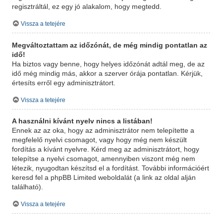
regisztráltál, ez egy jó alakalom, hogy megtedd.
Vissza a tetejére
Megváltoztattam az időzónát, de még mindig pontatlan az
idő!
Ha biztos vagy benne, hogy helyes időzónát adtál meg, de az
idő még mindig más, akkor a szerver órája pontatlan. Kérjük,
értesíts erről egy adminisztrátort.
Vissza a tetejére
A használni kívánt nyelv nincs a listában!
Ennek az az oka, hogy az adminisztrátor nem telepítette a
megfelelő nyelvi csomagot, vagy hogy még nem készült
fordítás a kívánt nyelvre. Kérd meg az adminisztrátort, hogy
telepítse a nyelvi csomagot, amennyiben viszont még nem
létezik, nyugodtan készítsd el a fordítást. További információért
keresd fel a phpBB Limited weboldalát (a link az oldal alján
található).
Vissza a tetejére