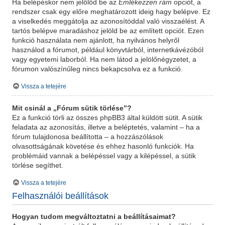
Ha belépéskor nem jelölöd be az
Emlékezzen rám
opciót, a
rendszer csak egy előre meghatározott ideig hagy belépve. Ez
a viselkedés meggátolja az azonosítóddal való visszaélést. A
tartós belépve maradáshoz jelöld be az említett opciót. Ezen
funkció használata nem ajánlott, ha nyilvános helyről
használod a fórumot, például könyvtárból, internetkávézóból
vagy egyetemi laborból. Ha nem látod a jelölőnégyzetet, a
fórumon valószínűleg nincs bekapcsolva ez a funkció.
Vissza a tetejére
Mit csinál a „Fórum sütik törlése”?
Ez a funkció törli az összes phpBB3 által küldött sütit. A sütik
feladata az azonosítás, illetve a beléptetés, valamint – ha a
fórum tulajdonosa beállította – a hozzászólások
olvasottságának követése és ehhez hasonló funkciók. Ha
problémáid vannak a belépéssel vagy a kilépéssel, a sütik
törlése segíthet.
Vissza a tetejére
Felhasználói beállítások
Hogyan tudom megváltoztatni a beállításaimat?