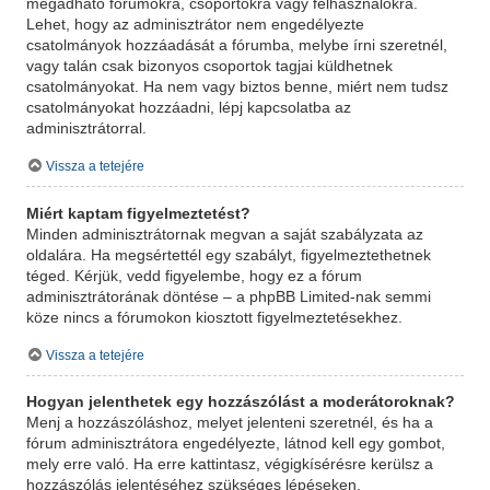
megadható fórumokra, csoportokra vagy felhasználókra.
Lehet, hogy az adminisztrátor nem engedélyezte
csatolmányok hozzáadását a fórumba, melybe írni szeretnél,
vagy talán csak bizonyos csoportok tagjai küldhetnek
csatolmányokat. Ha nem vagy biztos benne, miért nem tudsz
csatolmányokat hozzáadni, lépj kapcsolatba az
adminisztrátorral.
Vissza a tetejére
Miért kaptam figyelmeztetést?
Minden adminisztrátornak megvan a saját szabályzata az
oldalára. Ha megsértettél egy szabályt, figyelmeztethetnek
téged. Kérjük, vedd figyelembe, hogy ez a fórum
adminisztrátorának döntése – a phpBB Limited-nak semmi
köze nincs a fórumokon kiosztott figyelmeztetésekhez.
Vissza a tetejére
Hogyan jelenthetek egy hozzászólást a moderátoroknak?
Menj a hozzászóláshoz, melyet jelenteni szeretnél, és ha a
fórum adminisztrátora engedélyezte, látnod kell egy gombot,
mely erre való. Ha erre kattintasz, végigkísérésre kerülsz a
hozzászólás jelentéséhez szükséges lépéseken.