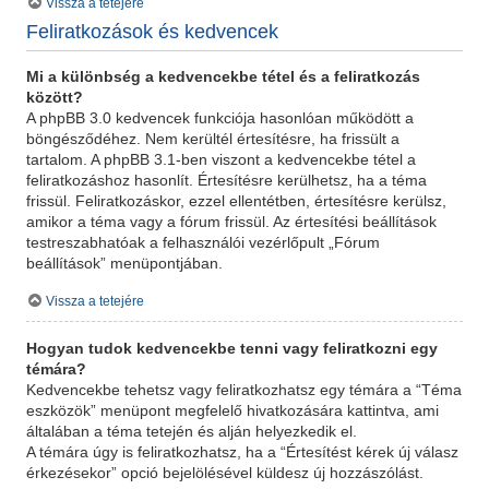
Vissza a tetejére
Feliratkozások és kedvencek
Mi a különbség a kedvencekbe tétel és a feliratkozás
között?
A phpBB 3.0 kedvencek funkciója hasonlóan működött a
böngésződéhez. Nem kerültél értesítésre, ha frissült a
tartalom. A phpBB 3.1-ben viszont a kedvencekbe tétel a
feliratkozáshoz hasonlít. Értesítésre kerülhetsz, ha a téma
frissül. Feliratkozáskor, ezzel ellentétben, értesítésre kerülsz,
amikor a téma vagy a fórum frissül. Az értesítési beállítások
testreszabhatóak a felhasználói vezérlőpult „Fórum
beállítások” menüpontjában.
Vissza a tetejére
Hogyan tudok kedvencekbe tenni vagy feliratkozni egy
témára?
Kedvencekbe tehetsz vagy feliratkozhatsz egy témára a “Téma
eszközök” menüpont megfelelő hivatkozására kattintva, ami
általában a téma tetején és alján helyezkedik el.
A témára úgy is feliratkozhatsz, ha a “Értesítést kérek új válasz
érkezésekor” opció bejelölésével küldesz új hozzászólást.