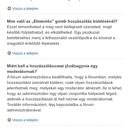
Vissza a tetejére
Mire való az „Elmentés” gomb hozzászólás küldésénél?
Ezzel elmentheted a még nem befejezett üzeneted, majd
később folytathatod, és elküldheted. Egy piszkozat
betöltéséhez menj a felhasználói vezérlőpultra és kövesd a
maguktól értetődő lépéseket.
Vissza a tetejére
Miért kell a hozzászólásomat jóváhagynia egy
moderátornak?
A fórum adminisztrátora beállíthatta, hogy a fórumban, melybe
hozzászólást szeretnél küldeni, csak olyan hozzászólások
jelenhetnek meg, melyeket egy moderátor átnézett. Az is lehet,
hogy az adminisztrátor egy olyan csoportba helyezett téged,
akiknek a hozzászólásait át kell néznie egy moderátornak.
További információért, lépj kapcsolatba a fórum
adminisztrátorával.
Vissza a tetejére