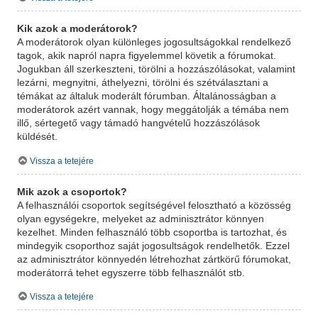
Kik azok a moderátorok?
A moderátorok olyan különleges jogosultságokkal rendelkező
tagok, akik napról napra figyelemmel követik a fórumokat.
Jogukban áll szerkeszteni, törölni a hozzászólásokat, valamint
lezárni, megnyitni, áthelyezni, törölni és szétválasztani a
témákat az általuk moderált fórumban. Általánosságban a
moderátorok azért vannak, hogy meggátolják a témába nem
illő, sértegető vagy támadó hangvételű hozzászólások
küldését.
Vissza a tetejére
Mik azok a csoportok?
A felhasználói csoportok segítségével felosztható a közösség
olyan egységekre, melyeket az adminisztrátor könnyen
kezelhet. Minden felhasználó több csoportba is tartozhat, és
mindegyik csoporthoz saját jogosultságok rendelhetők. Ezzel
az adminisztrátor könnyedén létrehozhat zártkörű fórumokat,
moderátorrá tehet egyszerre több felhasználót stb.
Vissza a tetejére