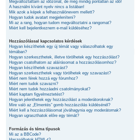
Megváltoztattam az időzónát, de még mindig pontatlan az idő!
A használni kívánt nyelv nincs a listában!
Mik azok a képek a felhasználónevem mellett?
Hogyan tudok avatart megjeleníteni?
Mi az a rang, hogyan tudom megváltoztatni a rangomat?
Miért kell bejelentkeznem e-mail küldéséhez?
Hozzászólással kapcsolatos kérdések
Hogyan készíthetek egy új témát vagy válaszolhatok egy
témában?
Hogyan szerkeszthetek, illetve törölhetek egy hozzászólást?
Hogyan csatolhatom az aláírásomat a hozzászólásomhoz?
Hogyan készíthetek szavazást?
Hogyan szerkeszthetek vagy törölhetek egy szavazást?
Miért nem férek hozzá egy fórumhoz?
Miért nem tudok szavazni?
Miért nem tudok hozzáadni csatolmányokat?
Miért kaptam figyelmeztetést?
Hogyan jelenthetek egy hozzászólást a moderátoroknak?
Mire való az „Elmentés” gomb hozzászólás küldésénél?
Miért kell a hozzászólásomat jóváhagynia egy moderátornak?
Hogyan ugraszthatok előre egy témát?
Formázás és téma típusok
Mi az a BBCode?
Használhatok HTML-t?