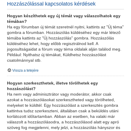
Hozzászólással kapcsolatos kérdések
Hogyan készíthetek egy új témát vagy válaszolhatok egy
témában?
Ha egy fórumban új témát szeretnél nyitni, kattints az "Új téma"
gombra a fórumban. Hozzászólás küldéséhez egy már létező
témába kattints az "Új hozzászólás" gombra. Hozzászólás
küldéséhez lehet, hogy előbb regisztrálnod kell. A
jogosultságaidat a fórum vagy téma oldalak alján találod meg.
Például: Nyithatsz új témákat, Küldhetsz hozzászólást
csatolmánnyal stb.
Vissza a tetejére
Hogyan szerkeszthetek, illetve törölhetek egy
hozzászólást?
Ha nem vagy adminisztrátor vagy moderátor, akkor csak
azokat a hozzászólásokat szerkesztheted vagy törölheted,
melyeket te küldtél. Egy hozzászólást a szerkesztés gombra
kattintva tudsz szerkeszteni, általában csak a beküldés utáni
korlátozott időtartamban. Abban az esetben, ha valaki már
válaszolt a hozzászólásodra, a hozzászólásod alatt egy apró
szöveg fog megjelenni, mely jelzi, a hozzászólás hányszor és