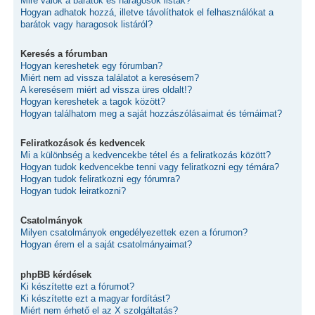
Mire valók a barátok és haragosok listák?
Hogyan adhatok hozzá, illetve távolíthatok el felhasználókat a
barátok vagy haragosok listáról?
Keresés a fórumban
Hogyan kereshetek egy fórumban?
Miért nem ad vissza találatot a keresésem?
A keresésem miért ad vissza üres oldalt!?
Hogyan kereshetek a tagok között?
Hogyan találhatom meg a saját hozzászólásaimat és témáimat?
Feliratkozások és kedvencek
Mi a különbség a kedvencekbe tétel és a feliratkozás között?
Hogyan tudok kedvencekbe tenni vagy feliratkozni egy témára?
Hogyan tudok feliratkozni egy fórumra?
Hogyan tudok leiratkozni?
Csatolmányok
Milyen csatolmányok engedélyezettek ezen a fórumon?
Hogyan érem el a saját csatolmányaimat?
phpBB kérdések
Ki készítette ezt a fórumot?
Ki készítette ezt a magyar fordítást?
Miért nem érhető el az X szolgáltatás?