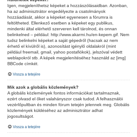
Igen, megjeleníthetsz képeket a hozzászólásaidban. Azonban,
ha az adminisztrátor engedélyezte a csatolmányok
hozzáadását, akkor a képeket egyenesen a fórumra is
feltöltheted. Ellenkező esetben a képeket egy publikus,
mindenki által elérhető szerveren kell tárolnod, és onnan
belinkelned – például: http://www.akarmi.hu/en-kepem.gif. Nem
tudsz belinkelni képeket a saját gépedről (hacsak az nem
érhető el kívülről is), azonosítást igénylő oldalakról (mint
például freemail, gmail, yahoo postafiókok), jelszóval védett
weblapokról stb. A képek megjelenítéséhez használd az [img]
BBCode címkét.
Vissza a tetejére
Mik azok a globális közlemények?
A globális közlemények fontos információkat tartalmaznak,
ezért olvasd el őket valahányszor csak tudod. A felhasználói
vezérlőpultban és minden fórum tetején jelennek meg. Globális
közlemények küldéséhez az adminisztrátor adhat
jogosultságot.
Vissza a tetejére