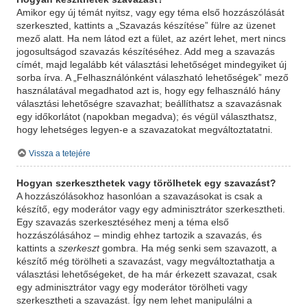
Amikor egy új témát nyitsz, vagy egy téma első hozzászólását
szerkeszted, kattints a „Szavazás készítése” fülre az üzenet
mező alatt. Ha nem látod ezt a fület, az azért lehet, mert nincs
jogosultságod szavazás készítéséhez. Add meg a szavazás
címét, majd legalább két választási lehetőséget mindegyiket új
sorba írva. A „Felhasználónként válaszható lehetőségek” mező
használatával megadhatod azt is, hogy egy felhasználó hány
választási lehetőségre szavazhat; beállíthatsz a szavazásnak
egy időkorlátot (napokban megadva); és végül választhatsz,
hogy lehetséges legyen-e a szavazatokat megváltoztatatni.
Vissza a tetejére
Hogyan szerkeszthetek vagy törölhetek egy szavazást?
A hozzászólásokhoz hasonlóan a szavazásokat is csak a
készítő, egy moderátor vagy egy adminisztrátor szerkesztheti.
Egy szavazás szerkesztéséhez menj a téma első
hozzászólásához – mindig ehhez tartozik a szavazás, és
kattints a
szerkeszt
gombra. Ha még senki sem szavazott, a
készítő még törölheti a szavazást, vagy megváltoztathatja a
választási lehetőségeket, de ha már érkezett szavazat, csak
egy adminisztrátor vagy egy moderátor törölheti vagy
szerkesztheti a szavazást. Így nem lehet manipulálni a