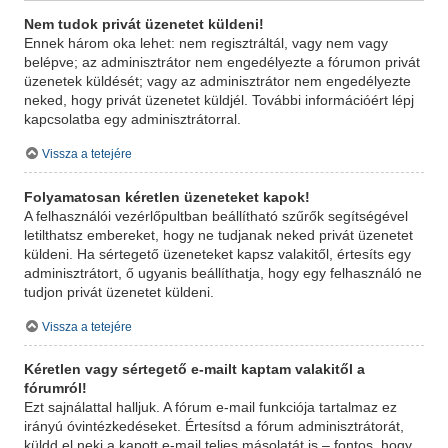
Nem tudok privát üzenetet küldeni!
Ennek három oka lehet: nem regisztráltál, vagy nem vagy
belépve; az adminisztrátor nem engedélyezte a fórumon privát
üzenetek küldését; vagy az adminisztrátor nem engedélyezte
neked, hogy privát üzenetet küldjél. További információért lépj
kapcsolatba egy adminisztrátorral.
Vissza a tetejére
Folyamatosan kéretlen üzeneteket kapok!
A felhasználói vezérlőpultban beállítható szűrők segítségével
letilthatsz embereket, hogy ne tudjanak neked privát üzenetet
küldeni. Ha sértegető üzeneteket kapsz valakitől, értesíts egy
adminisztrátort, ő ugyanis beállíthatja, hogy egy felhasználó ne
tudjon privát üzenetet küldeni.
Vissza a tetejére
Kéretlen vagy sértegető e-mailt kaptam valakitől a
fórumról!
Ezt sajnálattal halljuk. A fórum e-mail funkciója tartalmaz ez
irányú óvintézkedéseket. Értesítsd a fórum adminisztrátorát,
küldd el neki a kapott e-mail teljes másolatát is – fontos, hogy