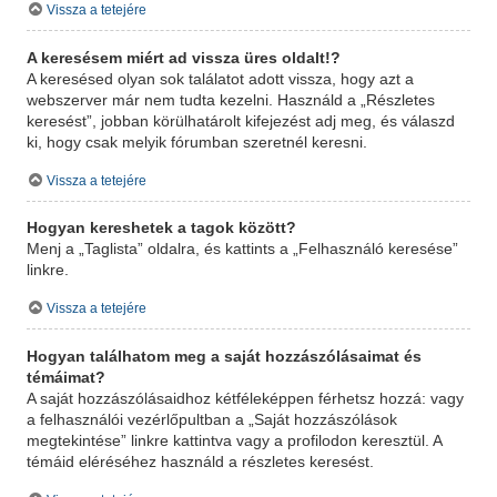
Vissza a tetejére
A keresésem miért ad vissza üres oldalt!?
A keresésed olyan sok találatot adott vissza, hogy azt a
webszerver már nem tudta kezelni. Használd a „Részletes
keresést”, jobban körülhatárolt kifejezést adj meg, és válaszd
ki, hogy csak melyik fórumban szeretnél keresni.
Vissza a tetejére
Hogyan kereshetek a tagok között?
Menj a „Taglista” oldalra, és kattints a „Felhasználó keresése”
linkre.
Vissza a tetejére
Hogyan találhatom meg a saját hozzászólásaimat és
témáimat?
A saját hozzászólásaidhoz kétféleképpen férhetsz hozzá: vagy
a felhasználói vezérlőpultban a „Saját hozzászólások
megtekintése” linkre kattintva vagy a profilodon keresztül. A
témáid eléréséhez használd a részletes keresést.