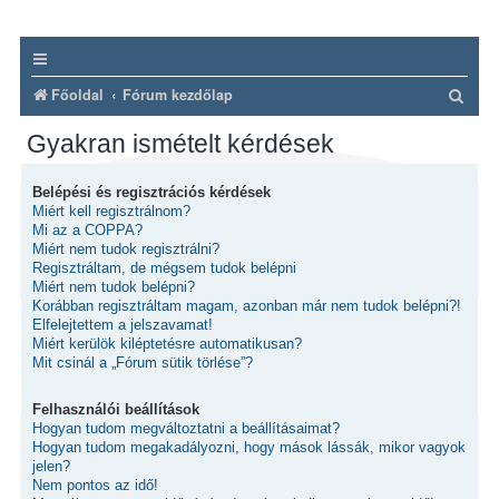
K
Főoldal
Fórum kezdőlap
e
Gyakran ismételt kérdések
r
e
Belépési és regisztrációs kérdések
Miért kell regisztrálnom?
s
Mi az a COPPA?
é
Miért nem tudok regisztrálni?
Regisztráltam, de mégsem tudok belépni
s
Miért nem tudok belépni?
Korábban regisztráltam magam, azonban már nem tudok belépni?!
Elfelejtettem a jelszavamat!
Miért kerülök kiléptetésre automatikusan?
Mit csinál a „Fórum sütik törlése”?
Felhasználói beállítások
Hogyan tudom megváltoztatni a beállításaimat?
Hogyan tudom megakadályozni, hogy mások lássák, mikor vagyok
jelen?
Nem pontos az idő!