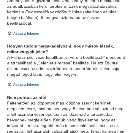
Amennyiben regisztrált felhasználó vagy, minden beállításod
az adatbázisban kerül tárolásra. Ezek megváltoztatásához
kattints a
Felhasználói vezérlőpult
linkre (általában az oldal
tetején található). Itt megváltoztathatod az összes
beállításodat.
Vissza a tetejére
Hogyan tudom megakadályozni, hogy mások lássák,
mikor vagyok jelen?
A Felhasználói vezérlőpultban a „Fórum beállítások” menüpont
Igen
alatt található a „Jelenlét elrejtése” beállítás. Ha ezt
re
állítod, csak az adminisztrátorok, a moderátorok, illetve saját
magad fogod látni, hogy jelen vagy-e.
Vissza a tetejére
Nem pontos az idő!
Feltehetően az időpontok más időzóna szerint kerülnek
megjelenítésre, mint amiben vagy. Ez esetben változtasd meg
a felhasználói vezérlőpultban az időzónád a tartózkodási
helyednek megfelelően. Kérjük, vedd figyelembe, hogy az
időzónát – mint a legtöbb más felhasználói beállítást – csak
regisztrált felhasználók változtathatják meg. Tehát ha még nem