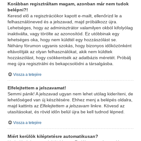
Korábban regisztráltam magam, azonban már nem tudok
belépni?!
Keresd elő a regisztrációkor kapott e-mailt, ellenőrizd le a
felhasználóneved és a jelszavad, majd próbálkozz újra.
Lehetséges, hogy az adminisztrátor valamilyen okból kifolyólag
inaktiválta, vagy törölte az azonosítód. Ez utóbbinak egy
lehetséges oka, hogy nem küldtél egy hozzászólást se.
Néhány fórumon ugyanis szokás, hogy bizonyos időközönként
eltávolítják az olyan felhasználókat, akik nem küldtek
hozzászólást, hogy csökkentsék az adatbázis méretét. Próbálj
meg újra regisztrálni és bekapcsolódni a társalgásba.
Vissza a tetejére
Elfelejtettem a jelszavamat!
Semmi pánik! A jelszavad ugyan nem lehet utólag kideríteni, de
lehetőséged van új készítésére. Ehhez menj a belépés oldalra,
majd kattints az
Elfelejtettem a jelszavam
linkre. Kövesd az
utasításokat, és rövid időn belül újra be kell tudnod lépned.
Vissza a tetejére
Miért kerülök kiléptetésre automatikusan?