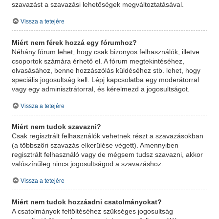
szavazást a szavazási lehetőségek megváltoztatásával.
Vissza a tetejére
Miért nem férek hozzá egy fórumhoz?
Néhány fórum lehet, hogy csak bizonyos felhasználók, illetve
csoportok számára érhető el. A fórum megtekintéséhez,
olvasásához, benne hozzászólás küldéséhez stb. lehet, hogy
speciális jogosultság kell. Lépj kapcsolatba egy moderátorral
vagy egy adminisztrátorral, és kérelmezd a jogosultságot.
Vissza a tetejére
Miért nem tudok szavazni?
Csak regisztrált felhasználók vehetnek részt a szavazásokban
(a többszöri szavazás elkerülése végett). Amennyiben
regisztrált felhasználó vagy de mégsem tudsz szavazni, akkor
valószínűleg nincs jogosultságod a szavazáshoz.
Vissza a tetejére
Miért nem tudok hozzáadni csatolmányokat?
A csatolmányok feltöltéséhez szükséges jogosultság