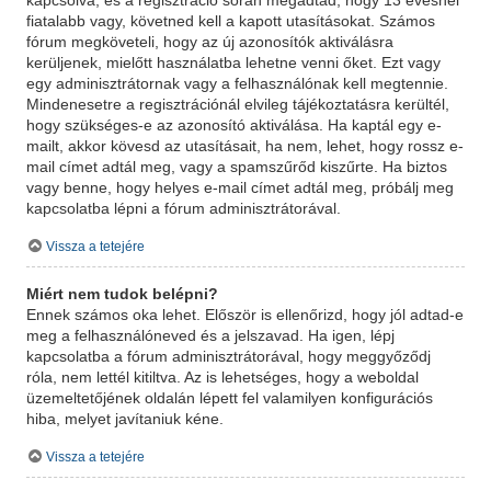
kapcsolva, és a regisztráció során megadtad, hogy 13 évesnél
fiatalabb vagy, követned kell a kapott utasításokat. Számos
fórum megköveteli, hogy az új azonosítók aktiválásra
kerüljenek, mielőtt használatba lehetne venni őket. Ezt vagy
egy adminisztrátornak vagy a felhasználónak kell megtennie.
Mindenesetre a regisztrációnál elvileg tájékoztatásra kerültél,
hogy szükséges-e az azonosító aktiválása. Ha kaptál egy e-
mailt, akkor kövesd az utasításait, ha nem, lehet, hogy rossz e-
mail címet adtál meg, vagy a spamszűrőd kiszűrte. Ha biztos
vagy benne, hogy helyes e-mail címet adtál meg, próbálj meg
kapcsolatba lépni a fórum adminisztrátorával.
Vissza a tetejére
Miért nem tudok belépni?
Ennek számos oka lehet. Először is ellenőrizd, hogy jól adtad-e
meg a felhasználóneved és a jelszavad. Ha igen, lépj
kapcsolatba a fórum adminisztrátorával, hogy meggyőződj
róla, nem lettél kitiltva. Az is lehetséges, hogy a weboldal
üzemeltetőjének oldalán lépett fel valamilyen konfigurációs
hiba, melyet javítaniuk kéne.
Vissza a tetejére