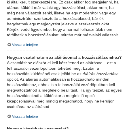
ki által került szerkesztésre. Ez csak akkor fog megjelenni, ha
utánad küldött már valaki egy hozzászólást, akkor nem, ha
még nem válaszolt senki, illetve ha egy moderátor vagy egy
adminisztrátor szerkesztette a hozzászólásod, bár ők
hagyhatnak egy megjegyzést jelezve a szerkesztés okát.
Kérjük, vedd figyelembe, hogy a normál felhasználók nem
törölhetik a hozzászólásukat, miután már másvalaki válaszolt.
Vissza a tetejére
Hogyan csatolhatom az aláírásomat a hozzászólásomhoz?
A csatoláshoz először el kell készítened az aláírásod – ezt a
felhasználói vezérlőpultban teheted meg. Ezután a
hozzászólás küldésénél csak jelöld be az
Aláírás hozzáadása
opciót. Az aláírás automatikusan is hozzáadható minden
hozzászóláshoz, ehhez is a felhasználói vezérlőpultban kell
megváltoztatnod a megfelelő beállítást. Ha így teszel, az egyes
hozzászólásoknál a küldéskor a megfelelő opció
kikapcsolásával még mindig megadhatod, hogy ne kerüljön
csatolásra az aláírásod.
Vissza a tetejére
Hogyan készíthetek szavazást?