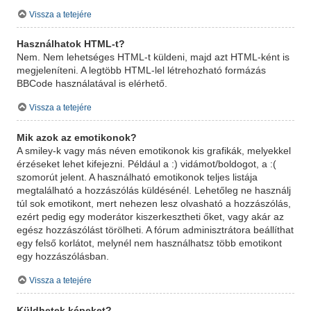
Vissza a tetejére
Használhatok HTML-t?
Nem. Nem lehetséges HTML-t küldeni, majd azt HTML-ként is
megjeleníteni. A legtöbb HTML-lel létrehozható formázás
BBCode használatával is elérhető.
Vissza a tetejére
Mik azok az emotikonok?
A smiley-k vagy más néven emotikonok kis grafikák, melyekkel
érzéseket lehet kifejezni. Például a :) vidámot/boldogot, a :(
szomorút jelent. A használható emotikonok teljes listája
megtalálható a hozzászólás küldésénél. Lehetőleg ne használj
túl sok emotikont, mert nehezen lesz olvasható a hozzászólás,
ezért pedig egy moderátor kiszerkesztheti őket, vagy akár az
egész hozzászólást törölheti. A fórum adminisztrátora beállíthat
egy felső korlátot, melynél nem használhatsz több emotikont
egy hozzászólásban.
Vissza a tetejére
Küldhetek képeket?