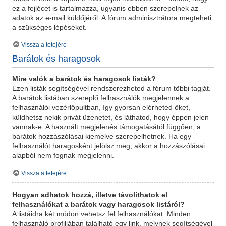
ez a fejlécet is tartalmazza, ugyanis ebben szerepelnek az
adatok az e-mail küldőjéről. A fórum adminisztrátora megteheti
a szükséges lépéseket.
Vissza a tetejére
Barátok és haragosok
Mire valók a barátok és haragosok listák?
Ezen listák segítségével rendszerezheted a fórum többi tagját.
A barátok listában szereplő felhasználók megjelennek a
felhasználói vezérlőpultban, így gyorsan elérheted őket,
küldhetsz nekik privát üzenetet, és láthatod, hogy éppen jelen
vannak-e. A használt megjelenés támogatásától függően, a
barátok hozzászólásai kiemelve szerepelhetnek. Ha egy
felhasználót haragosként jelölsz meg, akkor a hozzászólásai
alapból nem fognak megjelenni.
Vissza a tetejére
Hogyan adhatok hozzá, illetve távolíthatok el
felhasználókat a barátok vagy haragosok listáról?
A listáidra két módon vehetsz fel felhasználókat. Minden
felhasználó profiljában található egy link, melynek segítségével