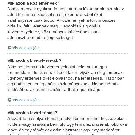
Mik azok a közlemények?
A közlemények gyakran fontos információkat tartalmaznak az
adott fórummal kapcsolatban, ezért olvasd el őket
valahányszor csak tudod. A közlemények a fórum összes
oldalán, felül jelennek meg. Hasonlóan a globális
közleményekhez, közlemények küldéséhez is az
adminisztrátor adhat jogosultságot.
Vissza a tetejére
Mik azok a kiemelt témák?
A kiemelt témák a közlemények alatt jelennek meg a
fórumokban, de csak az első oldalon. Gyakran elég fontosak,
úgyhogy érdemes őket elolvasnod, ha lehetséges. Hasonlóan
a globális és nem globális közleményekhez, kiemelt témák
küldéséhez az adminisztrátor adhat jogosultságot.
Vissza a tetejére
Mik azok a lezárt témák?
A lezárt témák olyan témák, melyekbe nem lehet hozzászólást
küldeni vagy szavazni bennük. Egy téma lezárásának több oka
lehet, és egy témát egy adminisztrátor vagy egy moderátor