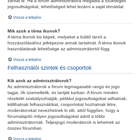
zárhat le. Ha a fórum adminisztrátora megadta a szükséges
jogosultságokat, lehetőséged lehet lezárni a saját témáidat.
Vissza a tetejére
Mik azok a téma ikonok?
A téma ikonok kis képek, melyeket a küldő társít a
hozzászólásához jelképezve annak tartalmát. A téma ikonok
használatának lehetősége az adminisztrátortól függ.
Vissza a tetejére
Felhasználói szintek és csoportok
Kik azok az adminisztrátorok?
Az adminisztrátorok a fórum legmagasabb rangú és jogú
tagjai, ők üzemeltetik, és tartják karban. A fórum minden
részletét szabályozhatják, például jogosultságokat adhatnak,
kitilthatnak felhasználókat, csoportokat hozhatnak létre,
moderátorokat nevezhetnek ki stb. attól függően, hogy a
fórumalapító milyen jogosultságokat adott a többi
adminisztrátornak. Teljesjogú moderátorok is lehetnek az
összes fórumban.
Vissza a tetejére