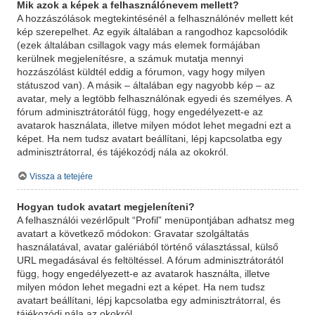
Mik azok a képek a felhasználónevem mellett?
A hozzászólások megtekintésénél a felhasználónév mellett két
kép szerepelhet. Az egyik általában a rangodhoz kapcsolódik
(ezek általában csillagok vagy más elemek formájában
kerülnek megjelenítésre, a számuk mutatja mennyi
hozzászólást küldtél eddig a fórumon, vagy hogy milyen
státuszod van). A másik – általában egy nagyobb kép – az
avatar, mely a legtöbb felhasználónak egyedi és személyes. A
fórum adminisztrátorától függ, hogy engedélyezett-e az
avatarok használata, illetve milyen módot lehet megadni ezt a
képet. Ha nem tudsz avatart beállítani, lépj kapcsolatba egy
adminisztrátorral, és tájékozódj nála az okokról.
Vissza a tetejére
Hogyan tudok avatart megjeleníteni?
A felhasználói vezérlőpult “Profil” menüpontjában adhatsz meg
avatart a következő módokon: Gravatar szolgáltatás
használatával, avatar galériából történő választással, külső
URL megadásával és feltöltéssel. A fórum adminisztrátorától
függ, hogy engedélyezett-e az avatarok használta, illetve
milyen módon lehet megadni ezt a képet. Ha nem tudsz
avatart beállítani, lépj kapcsolatba egy adminisztrátorral, és
tájékozódj nála az okokról.