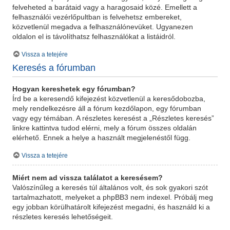
felveheted a barátaid vagy a haragosaid közé. Emellett a
felhasználói vezérlőpultban is felvehetsz embereket,
közvetlenül megadva a felhasználónevüket. Ugyanezen
oldalon el is távolíthatsz felhasználókat a listáidról.
Vissza a tetejére
Keresés a fórumban
Hogyan kereshetek egy fórumban?
Írd be a keresendő kifejezést közvetlenül a keresődobozba,
mely rendelkezésre áll a fórum kezdőlapon, egy fórumban
vagy egy témában. A részletes keresést a „Részletes keresés”
linkre kattintva tudod elérni, mely a fórum összes oldalán
elérhető. Ennek a helye a használt megjelenéstől függ.
Vissza a tetejére
Miért nem ad vissza találatot a keresésem?
Valószínűleg a keresés túl általános volt, és sok gyakori szót
tartalmazhatott, melyeket a phpBB3 nem indexel. Próbálj meg
egy jobban körülhatárolt kifejezést megadni, és használd ki a
részletes keresés lehetőségeit.