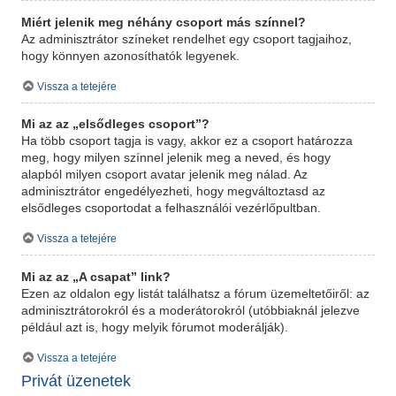
Miért jelenik meg néhány csoport más színnel?
Az adminisztrátor színeket rendelhet egy csoport tagjaihoz,
hogy könnyen azonosíthatók legyenek.
Vissza a tetejére
Mi az az „elsődleges csoport”?
Ha több csoport tagja is vagy, akkor ez a csoport határozza
meg, hogy milyen színnel jelenik meg a neved, és hogy
alapból milyen csoport avatar jelenik meg nálad. Az
adminisztrátor engedélyezheti, hogy megváltoztasd az
elsődleges csoportodat a felhasználói vezérlőpultban.
Vissza a tetejére
Mi az az „A csapat” link?
Ezen az oldalon egy listát találhatsz a fórum üzemeltetőiről: az
adminisztrátorokról és a moderátorokról (utóbbiaknál jelezve
például azt is, hogy melyik fórumot moderálják).
Vissza a tetejére
Privát üzenetek