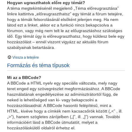
Hogyan ugraszthatok előre egy témát?
A téma megtekintésénél megjelenő „Téma előreugrasztása”
linkre kattintva „előreugraszthatsz” egy témát a fórum tetejére,
hogy a témák felsorolásánál elsőként jelenjen meg. Ha nem
látod ezt a linket, akkor ez a funkció nincs bekapcsolva a
fórumon, vagy még nem telt le az előugrasztáshoz szükséges
idő. Egy témát úgy is előreugraszthatsz, hogy küldesz bele egy
hozzászólást – ennél viszont vigyázz az aktuális fórum
szabályainak betartására.
Vissza a tetejére
Formázás és téma típusok
Mi az a BBCode?
A BBCode a HTML nyelv egy speciális változata, mely nagy
teret enged egy szövegrészlet megformázásához. A BBCode
használatának engedélyezése az adminisztrátortól függ, de
neked is lehetőséged van ki- vagy bekapcsolni a
hozzászólásaidnál. A BBCode hasonló felépítésű, mint a
HTML, kivéve hogy a címkék nem kacsacsőrök között („<” , ill.
„>”), hanem szögletes zárójelben („[”, ill. „]”) vannak. További
információért lásd a BBCode útmutatót, melyet a
hozzászólásküldő oldalról érhetsz el.