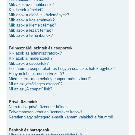
Mik azok az emotikonok?
Küldhetek képeket?
Mik azok a globális közlemények?
Mik azok a közlemények?
Mik azok a kiemelt témák?
Mik azok a lezárt témák?
Mik azok a téma ikonok?
Felhasználói szintek és csoportok
Kik azok az adminisztrátorok?
Kik azok a moderátorok?
Mik azok a csoportok?
Hol látom a csoportokat, és hogyan csatlakozhatok egyhez?
Hogyan lehetek csoportvezető?
Miért jelenik meg néhány csoport más színnel?
Mi az az „elsődleges csoport”?
Mi az az „A csapat” link?
Privát üzenetek
Nem tudok privát üzenetet küldeni!
Folyamatosan kéretlen üzeneteket kapok!
Kéretlen vagy sértegető e-mailt kaptam valakitől a fórumról!
Barátok és haragosok