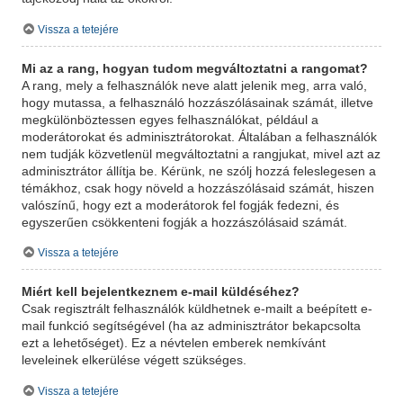
Vissza a tetejére
Mi az a rang, hogyan tudom megváltoztatni a rangomat?
A rang, mely a felhasználók neve alatt jelenik meg, arra való,
hogy mutassa, a felhasználó hozzászólásainak számát, illetve
megkülönböztessen egyes felhasználókat, például a
moderátorokat és adminisztrátorokat. Általában a felhasználók
nem tudják közvetlenül megváltoztatni a rangjukat, mivel azt az
adminisztrátor állítja be. Kérünk, ne szólj hozzá feleslegesen a
témákhoz, csak hogy növeld a hozzászólásaid számát, hiszen
valószínű, hogy ezt a moderátorok fel fogják fedezni, és
egyszerűen csökkenteni fogják a hozzászólásaid számát.
Vissza a tetejére
Miért kell bejelentkeznem e-mail küldéséhez?
Csak regisztrált felhasználók küldhetnek e-mailt a beépített e-
mail funkció segítségével (ha az adminisztrátor bekapcsolta
ezt a lehetőséget). Ez a névtelen emberek nemkívánt
leveleinek elkerülése végett szükséges.
Vissza a tetejére