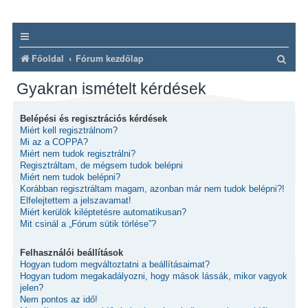
K
Főoldal
Fórum kezdőlap
e
Gyakran ismételt kérdések
r
e
Belépési és regisztrációs kérdések
Miért kell regisztrálnom?
s
Mi az a COPPA?
é
Miért nem tudok regisztrálni?
Regisztráltam, de mégsem tudok belépni
s
Miért nem tudok belépni?
Korábban regisztráltam magam, azonban már nem tudok belépni?!
Elfelejtettem a jelszavamat!
Miért kerülök kiléptetésre automatikusan?
Mit csinál a „Fórum sütik törlése”?
Felhasználói beállítások
Hogyan tudom megváltoztatni a beállításaimat?
Hogyan tudom megakadályozni, hogy mások lássák, mikor vagyok
jelen?
Nem pontos az idő!