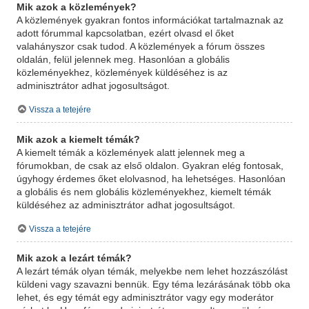
Mik azok a közlemények?
A közlemények gyakran fontos információkat tartalmaznak az
adott fórummal kapcsolatban, ezért olvasd el őket
valahányszor csak tudod. A közlemények a fórum összes
oldalán, felül jelennek meg. Hasonlóan a globális
közleményekhez, közlemények küldéséhez is az
adminisztrátor adhat jogosultságot.
Vissza a tetejére
Mik azok a kiemelt témák?
A kiemelt témák a közlemények alatt jelennek meg a
fórumokban, de csak az első oldalon. Gyakran elég fontosak,
úgyhogy érdemes őket elolvasnod, ha lehetséges. Hasonlóan
a globális és nem globális közleményekhez, kiemelt témák
küldéséhez az adminisztrátor adhat jogosultságot.
Vissza a tetejére
Mik azok a lezárt témák?
A lezárt témák olyan témák, melyekbe nem lehet hozzászólást
küldeni vagy szavazni bennük. Egy téma lezárásának több oka
lehet, és egy témát egy adminisztrátor vagy egy moderátor