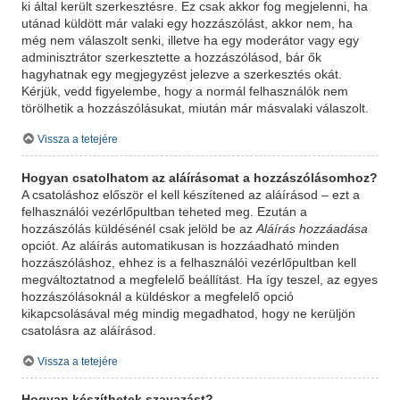
ki által került szerkesztésre. Ez csak akkor fog megjelenni, ha
utánad küldött már valaki egy hozzászólást, akkor nem, ha
még nem válaszolt senki, illetve ha egy moderátor vagy egy
adminisztrátor szerkesztette a hozzászólásod, bár ők
hagyhatnak egy megjegyzést jelezve a szerkesztés okát.
Kérjük, vedd figyelembe, hogy a normál felhasználók nem
törölhetik a hozzászólásukat, miután már másvalaki válaszolt.
Vissza a tetejére
Hogyan csatolhatom az aláírásomat a hozzászólásomhoz?
A csatoláshoz először el kell készítened az aláírásod – ezt a
felhasználói vezérlőpultban teheted meg. Ezután a
hozzászólás küldésénél csak jelöld be az
Aláírás hozzáadása
opciót. Az aláírás automatikusan is hozzáadható minden
hozzászóláshoz, ehhez is a felhasználói vezérlőpultban kell
megváltoztatnod a megfelelő beállítást. Ha így teszel, az egyes
hozzászólásoknál a küldéskor a megfelelő opció
kikapcsolásával még mindig megadhatod, hogy ne kerüljön
csatolásra az aláírásod.
Vissza a tetejére
Hogyan készíthetek szavazást?