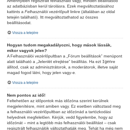
Amennyiben regisztrált felhasználó vagy, minden beállításod
az adatbázisban kerül tárolásra. Ezek megváltoztatásához
kattints a
Felhasználói vezérlőpult
linkre (általában az oldal
tetején található). Itt megváltoztathatod az összes
beállításodat.
Vissza a tetejére
Hogyan tudom megakadályozni, hogy mások lássák,
mikor vagyok jelen?
A Felhasználói vezérlőpultban a „Fórum beállítások” menüpont
Igen
alatt található a „Jelenlét elrejtése” beállítás. Ha ezt
re
állítod, csak az adminisztrátorok, a moderátorok, illetve saját
magad fogod látni, hogy jelen vagy-e.
Vissza a tetejére
Nem pontos az idő!
Feltehetően az időpontok más időzóna szerint kerülnek
megjelenítésre, mint amiben vagy. Ez esetben változtasd meg
a felhasználói vezérlőpultban az időzónád a tartózkodási
helyednek megfelelően. Kérjük, vedd figyelembe, hogy az
időzónát – mint a legtöbb más felhasználói beállítást – csak
regisztrált felhasználók változtathatják meg. Tehát ha még nem