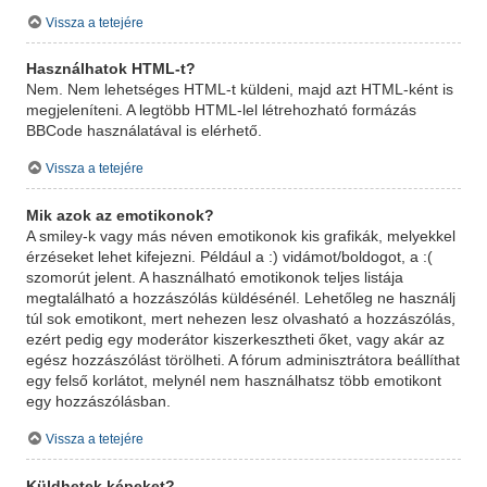
Vissza a tetejére
Használhatok HTML-t?
Nem. Nem lehetséges HTML-t küldeni, majd azt HTML-ként is
megjeleníteni. A legtöbb HTML-lel létrehozható formázás
BBCode használatával is elérhető.
Vissza a tetejére
Mik azok az emotikonok?
A smiley-k vagy más néven emotikonok kis grafikák, melyekkel
érzéseket lehet kifejezni. Például a :) vidámot/boldogot, a :(
szomorút jelent. A használható emotikonok teljes listája
megtalálható a hozzászólás küldésénél. Lehetőleg ne használj
túl sok emotikont, mert nehezen lesz olvasható a hozzászólás,
ezért pedig egy moderátor kiszerkesztheti őket, vagy akár az
egész hozzászólást törölheti. A fórum adminisztrátora beállíthat
egy felső korlátot, melynél nem használhatsz több emotikont
egy hozzászólásban.
Vissza a tetejére
Küldhetek képeket?