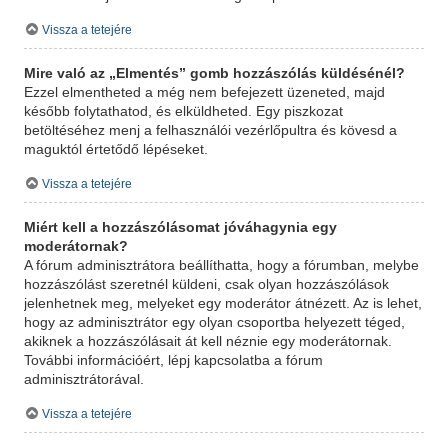
Vissza a tetejére
Mire való az „Elmentés” gomb hozzászólás küldésénél?
Ezzel elmentheted a még nem befejezett üzeneted, majd
később folytathatod, és elküldheted. Egy piszkozat
betöltéséhez menj a felhasználói vezérlőpultra és kövesd a
maguktól értetődő lépéseket.
Vissza a tetejére
Miért kell a hozzászólásomat jóváhagynia egy
moderátornak?
A fórum adminisztrátora beállíthatta, hogy a fórumban, melybe
hozzászólást szeretnél küldeni, csak olyan hozzászólások
jelenhetnek meg, melyeket egy moderátor átnézett. Az is lehet,
hogy az adminisztrátor egy olyan csoportba helyezett téged,
akiknek a hozzászólásait át kell néznie egy moderátornak.
További információért, lépj kapcsolatba a fórum
adminisztrátorával.
Vissza a tetejére