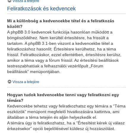
Vissza a tetejére
Feliratkozások és kedvencek
Mi a különbség a kedvencekbe tétel és a feliratkozás
között?
A phpBB 3.0 kedvencek funkciója hasonlóan működött a
böngésződéhez. Nem kerültél értesítésre, ha frissült a
tartalom. A phpBB 3.1-ben viszont a kedvencekbe tétel a
feliratkozáshoz hasonlít. Értesítésre kerülhetsz, ha a téma
frissül. Feliratkozáskor, ezzel ellentétben, értesítésre kerülsz,
amikor a téma vagy a fórum frissül. Az értesítési beállítások
testreszabhatóak a felhasználói vezérlőpult „Fórum
beállítások” menüpontjában.
Vissza a tetejére
Hogyan tudok kedvencekbe tenni vagy feliratkozni egy
témára?
Kedvencekbe tehetsz vagy feliratkozhatsz egy témára a “Téma
eszközök” menüpont megfelelő hivatkozására kattintva, ami
általában a téma tetején és alján helyezkedik el.
A témára úgy is feliratkozhatsz, ha a “Értesítést kérek új válasz
érkezésekor” opció bejelölésével küldesz új hozzászólást.