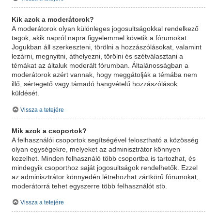
Kik azok a moderátorok?
A moderátorok olyan különleges jogosultságokkal rendelkező
tagok, akik napról napra figyelemmel követik a fórumokat.
Jogukban áll szerkeszteni, törölni a hozzászólásokat, valamint
lezárni, megnyitni, áthelyezni, törölni és szétválasztani a
témákat az általuk moderált fórumban. Általánosságban a
moderátorok azért vannak, hogy meggátolják a témába nem
illő, sértegető vagy támadó hangvételű hozzászólások
küldését.
Vissza a tetejére
Mik azok a csoportok?
A felhasználói csoportok segítségével felosztható a közösség
olyan egységekre, melyeket az adminisztrátor könnyen
kezelhet. Minden felhasználó több csoportba is tartozhat, és
mindegyik csoporthoz saját jogosultságok rendelhetők. Ezzel
az adminisztrátor könnyedén létrehozhat zártkörű fórumokat,
moderátorrá tehet egyszerre több felhasználót stb.
Vissza a tetejére