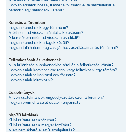
Mire valók a barátok és haragosok listák?
Hogyan adhatok hozzá, illetve távolíthatok el felhasználókat a
barátok vagy haragosok listáról?
Keresés a fórumban
Hogyan kereshetek egy fórumban?
Miért nem ad vissza találatot a keresésem?
A keresésem miért ad vissza üres oldalt!?
Hogyan kereshetek a tagok között?
Hogyan találhatom meg a saját hozzászólásaimat és témáimat?
Feliratkozások és kedvencek
Mi a különbség a kedvencekbe tétel és a feliratkozás között?
Hogyan tudok kedvencekbe tenni vagy feliratkozni egy témára?
Hogyan tudok feliratkozni egy fórumra?
Hogyan tudok leiratkozni?
Csatolmányok
Milyen csatolmányok engedélyezettek ezen a fórumon?
Hogyan érem el a saját csatolmányaimat?
phpBB kérdések
Ki készítette ezt a fórumot?
Ki készítette ezt a magyar fordítást?
Miért nem érhető el az X szolgáltatás?