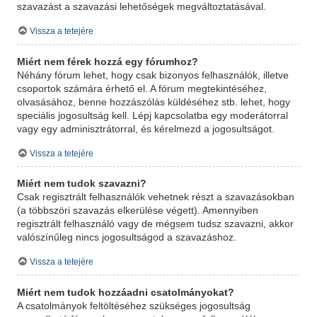
szavazást a szavazási lehetőségek megváltoztatásával.
Vissza a tetejére
Miért nem férek hozzá egy fórumhoz?
Néhány fórum lehet, hogy csak bizonyos felhasználók, illetve
csoportok számára érhető el. A fórum megtekintéséhez,
olvasásához, benne hozzászólás küldéséhez stb. lehet, hogy
speciális jogosultság kell. Lépj kapcsolatba egy moderátorral
vagy egy adminisztrátorral, és kérelmezd a jogosultságot.
Vissza a tetejére
Miért nem tudok szavazni?
Csak regisztrált felhasználók vehetnek részt a szavazásokban
(a többszöri szavazás elkerülése végett). Amennyiben
regisztrált felhasználó vagy de mégsem tudsz szavazni, akkor
valószínűleg nincs jogosultságod a szavazáshoz.
Vissza a tetejére
Miért nem tudok hozzáadni csatolmányokat?
A csatolmányok feltöltéséhez szükséges jogosultság