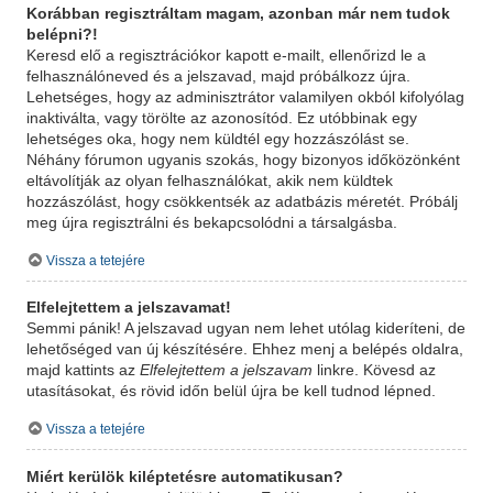
Korábban regisztráltam magam, azonban már nem tudok
belépni?!
Keresd elő a regisztrációkor kapott e-mailt, ellenőrizd le a
felhasználóneved és a jelszavad, majd próbálkozz újra.
Lehetséges, hogy az adminisztrátor valamilyen okból kifolyólag
inaktiválta, vagy törölte az azonosítód. Ez utóbbinak egy
lehetséges oka, hogy nem küldtél egy hozzászólást se.
Néhány fórumon ugyanis szokás, hogy bizonyos időközönként
eltávolítják az olyan felhasználókat, akik nem küldtek
hozzászólást, hogy csökkentsék az adatbázis méretét. Próbálj
meg újra regisztrálni és bekapcsolódni a társalgásba.
Vissza a tetejére
Elfelejtettem a jelszavamat!
Semmi pánik! A jelszavad ugyan nem lehet utólag kideríteni, de
lehetőséged van új készítésére. Ehhez menj a belépés oldalra,
majd kattints az
Elfelejtettem a jelszavam
linkre. Kövesd az
utasításokat, és rövid időn belül újra be kell tudnod lépned.
Vissza a tetejére
Miért kerülök kiléptetésre automatikusan?