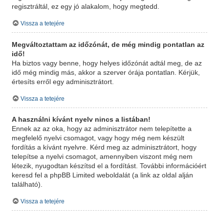
regisztráltál, ez egy jó alakalom, hogy megtedd.
Vissza a tetejére
Megváltoztattam az időzónát, de még mindig pontatlan az
idő!
Ha biztos vagy benne, hogy helyes időzónát adtál meg, de az
idő még mindig más, akkor a szerver órája pontatlan. Kérjük,
értesíts erről egy adminisztrátort.
Vissza a tetejére
A használni kívánt nyelv nincs a listában!
Ennek az az oka, hogy az adminisztrátor nem telepítette a
megfelelő nyelvi csomagot, vagy hogy még nem készült
fordítás a kívánt nyelvre. Kérd meg az adminisztrátort, hogy
telepítse a nyelvi csomagot, amennyiben viszont még nem
létezik, nyugodtan készítsd el a fordítást. További információért
keresd fel a phpBB Limited weboldalát (a link az oldal alján
található).
Vissza a tetejére