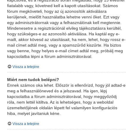
kapcsolva, és a regisztráció során megadtad, hogy 13 évesnél
fiatalabb vagy, követned kell a kapott utasításokat. Számos
fórum megköveteli, hogy az új azonosítók aktiválásra
kerüljenek, mielőtt használatba lehetne venni őket. Ezt vagy
egy adminisztrátornak vagy a felhasználónak kell megtennie.
Mindenesetre a regisztrációnál elvileg tájékoztatásra kerültél,
hogy szükséges-e az azonosító aktiválása. Ha kaptál egy e-
mailt, akkor kövesd az utasításait, ha nem, lehet, hogy rossz e-
mail címet adtál meg, vagy a spamszűrőd kiszűrte. Ha biztos
vagy benne, hogy helyes e-mail címet adtál meg, próbálj meg
kapcsolatba lépni a fórum adminisztrátorával.
Vissza a tetejére
Miért nem tudok belépni?
Ennek számos oka lehet. Először is ellenőrizd, hogy jól adtad-e
meg a felhasználóneved és a jelszavad. Ha igen, lépj
kapcsolatba a fórum adminisztrátorával, hogy meggyőződj
róla, nem lettél kitiltva. Az is lehetséges, hogy a weboldal
üzemeltetőjének oldalán lépett fel valamilyen konfigurációs
hiba, melyet javítaniuk kéne.
Vissza a tetejére