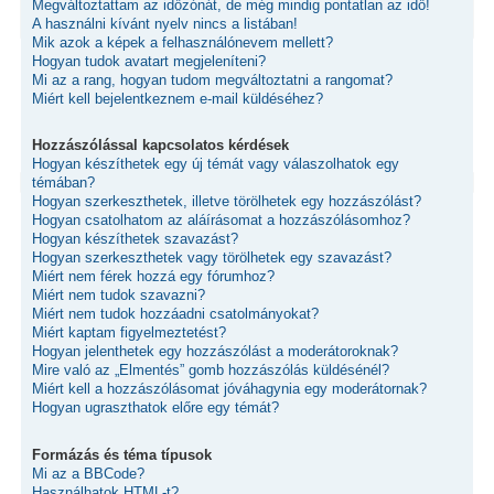
Megváltoztattam az időzónát, de még mindig pontatlan az idő!
A használni kívánt nyelv nincs a listában!
Mik azok a képek a felhasználónevem mellett?
Hogyan tudok avatart megjeleníteni?
Mi az a rang, hogyan tudom megváltoztatni a rangomat?
Miért kell bejelentkeznem e-mail küldéséhez?
Hozzászólással kapcsolatos kérdések
Hogyan készíthetek egy új témát vagy válaszolhatok egy
témában?
Hogyan szerkeszthetek, illetve törölhetek egy hozzászólást?
Hogyan csatolhatom az aláírásomat a hozzászólásomhoz?
Hogyan készíthetek szavazást?
Hogyan szerkeszthetek vagy törölhetek egy szavazást?
Miért nem férek hozzá egy fórumhoz?
Miért nem tudok szavazni?
Miért nem tudok hozzáadni csatolmányokat?
Miért kaptam figyelmeztetést?
Hogyan jelenthetek egy hozzászólást a moderátoroknak?
Mire való az „Elmentés” gomb hozzászólás küldésénél?
Miért kell a hozzászólásomat jóváhagynia egy moderátornak?
Hogyan ugraszthatok előre egy témát?
Formázás és téma típusok
Mi az a BBCode?
Használhatok HTML-t?