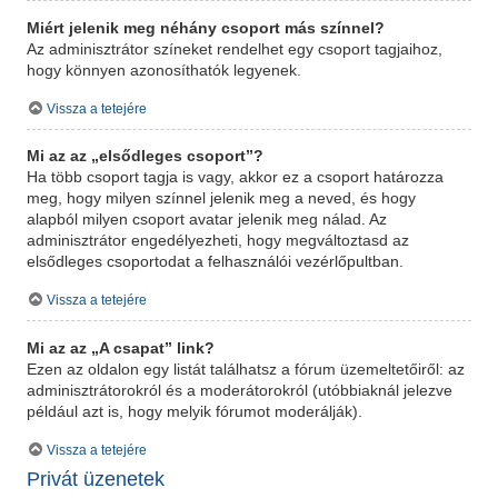
Miért jelenik meg néhány csoport más színnel?
Az adminisztrátor színeket rendelhet egy csoport tagjaihoz,
hogy könnyen azonosíthatók legyenek.
Vissza a tetejére
Mi az az „elsődleges csoport”?
Ha több csoport tagja is vagy, akkor ez a csoport határozza
meg, hogy milyen színnel jelenik meg a neved, és hogy
alapból milyen csoport avatar jelenik meg nálad. Az
adminisztrátor engedélyezheti, hogy megváltoztasd az
elsődleges csoportodat a felhasználói vezérlőpultban.
Vissza a tetejére
Mi az az „A csapat” link?
Ezen az oldalon egy listát találhatsz a fórum üzemeltetőiről: az
adminisztrátorokról és a moderátorokról (utóbbiaknál jelezve
például azt is, hogy melyik fórumot moderálják).
Vissza a tetejére
Privát üzenetek