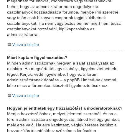
megadható fórumokra, csoportokra vagy felhasználókra.
Lehet, hogy az adminisztrátor nem engedélyezte
csatolmányok hozzáadását a fórumba, melybe írni szeretnél,
vagy talán csak bizonyos csoportok tagjai küldhetnek
csatolmányokat. Ha nem vagy biztos benne, miért nem tudsz
csatolmányokat hozzáadni, lépj kapcsolatba az
adminisztrátorral.
Vissza a tetejére
Miért kaptam figyelmeztetést?
Minden adminisztrátornak megvan a saját szabályzata az
oldalára. Ha megsértettél egy szabályt, figyelmeztethetnek
téged. Kérjük, vedd figyelembe, hogy ez a fórum
adminisztrátorának döntése – a phpBB Limited-nak semmi
köze nincs a fórumokon kiosztott figyelmeztetésekhez.
Vissza a tetejére
Hogyan jelenthetek egy hozzászólást a moderátoroknak?
Menj a hozzászóláshoz, melyet jelenteni szeretnél, és ha a
fórum adminisztrátora engedélyezte, látnod kell egy gombot,
mely erre való. Ha erre kattintasz, végigkísérésre kerülsz a
hozzászólás jelentéséhez szükséges lépéseken.