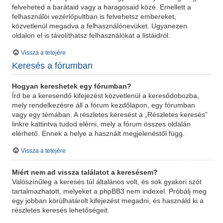
felveheted a barátaid vagy a haragosaid közé. Emellett a
felhasználói vezérlőpultban is felvehetsz embereket,
közvetlenül megadva a felhasználónevüket. Ugyanezen
oldalon el is távolíthatsz felhasználókat a listáidról.
Vissza a tetejére
Keresés a fórumban
Hogyan kereshetek egy fórumban?
Írd be a keresendő kifejezést közvetlenül a keresődobozba,
mely rendelkezésre áll a fórum kezdőlapon, egy fórumban
vagy egy témában. A részletes keresést a „Részletes keresés”
linkre kattintva tudod elérni, mely a fórum összes oldalán
elérhető. Ennek a helye a használt megjelenéstől függ.
Vissza a tetejére
Miért nem ad vissza találatot a keresésem?
Valószínűleg a keresés túl általános volt, és sok gyakori szót
tartalmazhatott, melyeket a phpBB3 nem indexel. Próbálj meg
egy jobban körülhatárolt kifejezést megadni, és használd ki a
részletes keresés lehetőségeit.