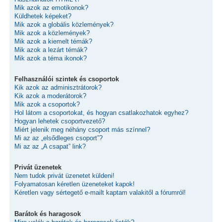
Mik azok az emotikonok?
Küldhetek képeket?
Mik azok a globális közlemények?
Mik azok a közlemények?
Mik azok a kiemelt témák?
Mik azok a lezárt témák?
Mik azok a téma ikonok?
Felhasználói szintek és csoportok
Kik azok az adminisztrátorok?
Kik azok a moderátorok?
Mik azok a csoportok?
Hol látom a csoportokat, és hogyan csatlakozhatok egyhez?
Hogyan lehetek csoportvezető?
Miért jelenik meg néhány csoport más színnel?
Mi az az „elsődleges csoport”?
Mi az az „A csapat” link?
Privát üzenetek
Nem tudok privát üzenetet küldeni!
Folyamatosan kéretlen üzeneteket kapok!
Kéretlen vagy sértegető e-mailt kaptam valakitől a fórumról!
Barátok és haragosok