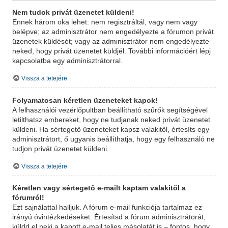
Nem tudok privát üzenetet küldeni!
Ennek három oka lehet: nem regisztráltál, vagy nem vagy
belépve; az adminisztrátor nem engedélyezte a fórumon privát
üzenetek küldését; vagy az adminisztrátor nem engedélyezte
neked, hogy privát üzenetet küldjél. További információért lépj
kapcsolatba egy adminisztrátorral.
Vissza a tetejére
Folyamatosan kéretlen üzeneteket kapok!
A felhasználói vezérlőpultban beállítható szűrők segítségével
letilthatsz embereket, hogy ne tudjanak neked privát üzenetet
küldeni. Ha sértegető üzeneteket kapsz valakitől, értesíts egy
adminisztrátort, ő ugyanis beállíthatja, hogy egy felhasználó ne
tudjon privát üzenetet küldeni.
Vissza a tetejére
Kéretlen vagy sértegető e-mailt kaptam valakitől a
fórumról!
Ezt sajnálattal halljuk. A fórum e-mail funkciója tartalmaz ez
irányú óvintézkedéseket. Értesítsd a fórum adminisztrátorát,
küldd el neki a kapott e-mail teljes másolatát is – fontos, hogy