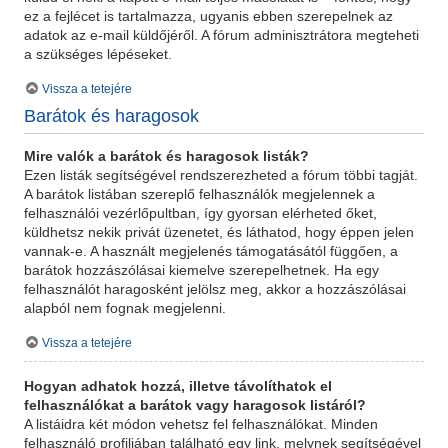
ez a fejlécet is tartalmazza, ugyanis ebben szerepelnek az
adatok az e-mail küldőjéről. A fórum adminisztrátora megteheti
a szükséges lépéseket.
Vissza a tetejére
Barátok és haragosok
Mire valók a barátok és haragosok listák?
Ezen listák segítségével rendszerezheted a fórum többi tagját.
A barátok listában szereplő felhasználók megjelennek a
felhasználói vezérlőpultban, így gyorsan elérheted őket,
küldhetsz nekik privát üzenetet, és láthatod, hogy éppen jelen
vannak-e. A használt megjelenés támogatásától függően, a
barátok hozzászólásai kiemelve szerepelhetnek. Ha egy
felhasználót haragosként jelölsz meg, akkor a hozzászólásai
alapból nem fognak megjelenni.
Vissza a tetejére
Hogyan adhatok hozzá, illetve távolíthatok el
felhasználókat a barátok vagy haragosok listáról?
A listáidra két módon vehetsz fel felhasználókat. Minden
felhasználó profiljában található egy link, melynek segítségével