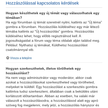
Hozzászólással kapcsolatos kérdések
Hogyan készíthetek egy új témát vagy válaszolhatok egy
témában?
Ha egy fórumban új témát szeretnél nyitni, kattints az "Új téma"
gombra a fórumban. Hozzászólás küldéséhez egy már létező
témába kattints az "Új hozzászólás" gombra. Hozzászólás
küldéséhez lehet, hogy előbb regisztrálnod kell. A
jogosultságaidat a fórum vagy téma oldalak alján találod meg.
Például: Nyithatsz új témákat, Küldhetsz hozzászólást
csatolmánnyal stb.
Vissza a tetejére
Hogyan szerkeszthetek, illetve törölhetek egy
hozzászólást?
Ha nem vagy adminisztrátor vagy moderátor, akkor csak
azokat a hozzászólásokat szerkesztheted vagy törölheted,
melyeket te küldtél. Egy hozzászólást a szerkesztés gombra
kattintva tudsz szerkeszteni, általában csak a beküldés utáni
korlátozott időtartamban. Abban az esetben, ha valaki már
válaszolt a hozzászólásodra, a hozzászólásod alatt egy apró
szöveg fog megjelenni, mely jelzi, a hozzászólás hányszor és