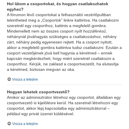
Hol látom a csoportokat, és hogyan csatlakozhatok
egyhez?
A fórumon lévő csoportokat a felhasználói vezérlőpultban
tekintheted meg a „Csoportok” linkre kattintva. Ha csatlakozni
szeretnél egy csoporthoz, kattints a megfelelő gombra.
Mindemellett nem az összes csoport
nyílt hozzáférésű
,
néhánynál jóváhagyás szükséges a csatlakozáshoz, néhány
zárt, néhány pedig egyenesen rejtett. Ha a csoport nyitott,
akkor a megfelelő gombra kattintva tudsz csatlakozni. Ezután a
csoport vezetőjének jóvá kell hagynia a kérelmed – ennek
kapcsán megkérdezheti, hogy miért szeretnél csatlakozni a
csoporthoz. Kérjük, ne zaklasd a csoportvezetőt, ha elutasítja
a kérelmed, biztosan megvan az oka.
Vissza a tetejére
Hogyan lehetek csoportvezető?
Amikor az adminisztrátor létrehoz egy csoportot, általában egy
csoportvezető is kijelölésre kerül. Ha szeretnél létrehozni egy
csoportot, akkor lépj kapcsolatba egy adminisztrátorral –
például egy privát üzenet küldésével.
Vissza a tetejére