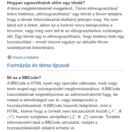
Hogyan ugraszthatok előre egy témát?
A téma megtekintésénél megjelenő „Téma előreugrasztása”
linkre kattintva „előreugraszthatsz” egy témát a fórum tetejére,
hogy a témák felsorolásánál elsőként jelenjen meg. Ha nem
látod ezt a linket, akkor ez a funkció nincs bekapcsolva a
fórumon, vagy még nem telt le az előugrasztáshoz szükséges
idő. Egy témát úgy is előreugraszthatsz, hogy küldesz bele egy
hozzászólást – ennél viszont vigyázz az aktuális fórum
szabályainak betartására.
Vissza a tetejére
Formázás és téma típusok
Mi az a BBCode?
A BBCode a HTML nyelv egy speciális változata, mely nagy
teret enged egy szövegrészlet megformázásához. A BBCode
használatának engedélyezése az adminisztrátortól függ, de
neked is lehetőséged van ki- vagy bekapcsolni a
hozzászólásaidnál. A BBCode hasonló felépítésű, mint a
HTML, kivéve hogy a címkék nem kacsacsőrök között („<” , ill.
„>”), hanem szögletes zárójelben („[”, ill. „]”) vannak. További
információért lásd a BBCode útmutatót, melyet a
hozzászólásküldő oldalról érhetsz el.