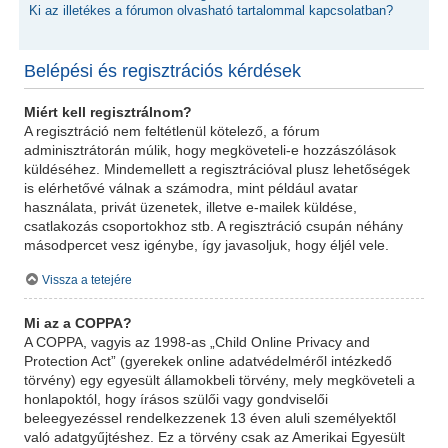
Ki az illetékes a fórumon olvasható tartalommal kapcsolatban?
Belépési és regisztrációs kérdések
Miért kell regisztrálnom?
A regisztráció nem feltétlenül kötelező, a fórum
adminisztrátorán múlik, hogy megköveteli-e hozzászólások
küldéséhez. Mindemellett a regisztrációval plusz lehetőségek
is elérhetővé válnak a számodra, mint például avatar
használata, privát üzenetek, illetve e-mailek küldése,
csatlakozás csoportokhoz stb. A regisztráció csupán néhány
másodpercet vesz igénybe, így javasoljuk, hogy éljél vele.
Vissza a tetejére
Mi az a COPPA?
A COPPA, vagyis az 1998-as „Child Online Privacy and
Protection Act” (gyerekek online adatvédelméről intézkedő
törvény) egy egyesült államokbeli törvény, mely megköveteli a
honlapoktól, hogy írásos szülői vagy gondviselői
beleegyezéssel rendelkezzenek 13 éven aluli személyektől
való adatgyűjtéshez. Ez a törvény csak az Amerikai Egyesült