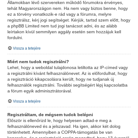
Államokban lévő szervereken működő fórumokra érvényes,
tehát Magyarországon nem. Ha nem vagy biztos benne, hogy
ez a törvény vonatkozik-e rád vagy a fórumra, melyre
regisztrálsz, kérj jogi segítséget. Kérjük, tartsd szem előtt, hogy
a phpBB Limited nem tud jogi tanácsot adni, és az alább
leírtakon kívül semmilyen aggály esetén sem hozzájuk kell
fordulni.
Vissza a tetejére
Miért nem tudok regisztrálni?
Lehet, hogy a weboldal tulajdonosa letiltotta az IP-címed vagy
a regisztrálni kívánt felhasználónevet. Az is előfordulhat, hogy
a regisztráció kikapcsolásra került, hogy ne tudjanak új
felhasználók regisztrálni. További segítségért lépj kapcsolatba
a fórum egyik adminisztrátorával.
Vissza a tetejére
Regisztráltam, de mégsem tudok belépni
Először is ellenőrizd le, hogy helyesen adtad-e meg a
felhasználóneved és a jelszavad. Ha igen, akkor két dolog
történhetett. Amennyiben a COPPA-támogatás be van