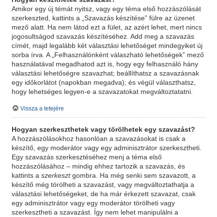
Amikor egy új témát nyitsz, vagy egy téma első hozzászólását
szerkeszted, kattints a „Szavazás készítése” fülre az üzenet
mező alatt. Ha nem látod ezt a fület, az azért lehet, mert nincs
jogosultságod szavazás készítéséhez. Add meg a szavazás
címét, majd legalább két választási lehetőséget mindegyiket új
sorba írva. A „Felhasználónként válaszható lehetőségek” mező
használatával megadhatod azt is, hogy egy felhasználó hány
választási lehetőségre szavazhat; beállíthatsz a szavazásnak
egy időkorlátot (napokban megadva); és végül választhatsz,
hogy lehetséges legyen-e a szavazatokat megváltoztatatni.
Vissza a tetejére
Hogyan szerkeszthetek vagy törölhetek egy szavazást?
A hozzászólásokhoz hasonlóan a szavazásokat is csak a
készítő, egy moderátor vagy egy adminisztrátor szerkesztheti.
Egy szavazás szerkesztéséhez menj a téma első
hozzászólásához – mindig ehhez tartozik a szavazás, és
kattints a
szerkeszt
gombra. Ha még senki sem szavazott, a
készítő még törölheti a szavazást, vagy megváltoztathatja a
választási lehetőségeket, de ha már érkezett szavazat, csak
egy adminisztrátor vagy egy moderátor törölheti vagy
szerkesztheti a szavazást. Így nem lehet manipulálni a