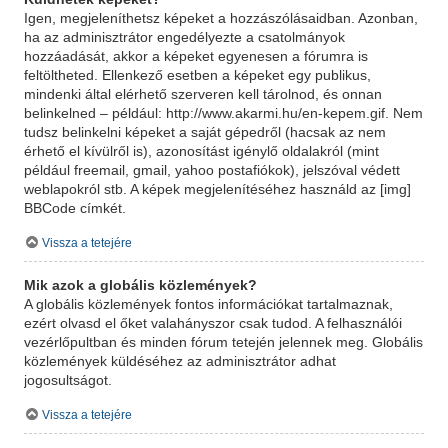
Igen, megjeleníthetsz képeket a hozzászólásaidban. Azonban,
ha az adminisztrátor engedélyezte a csatolmányok
hozzáadását, akkor a képeket egyenesen a fórumra is
feltöltheted. Ellenkező esetben a képeket egy publikus,
mindenki által elérhető szerveren kell tárolnod, és onnan
belinkelned – például: http://www.akarmi.hu/en-kepem.gif. Nem
tudsz belinkelni képeket a saját gépedről (hacsak az nem
érhető el kívülről is), azonosítást igénylő oldalakról (mint
például freemail, gmail, yahoo postafiókok), jelszóval védett
weblapokról stb. A képek megjelenítéséhez használd az [img]
BBCode címkét.
Vissza a tetejére
Mik azok a globális közlemények?
A globális közlemények fontos információkat tartalmaznak,
ezért olvasd el őket valahányszor csak tudod. A felhasználói
vezérlőpultban és minden fórum tetején jelennek meg. Globális
közlemények küldéséhez az adminisztrátor adhat
jogosultságot.
Vissza a tetejére