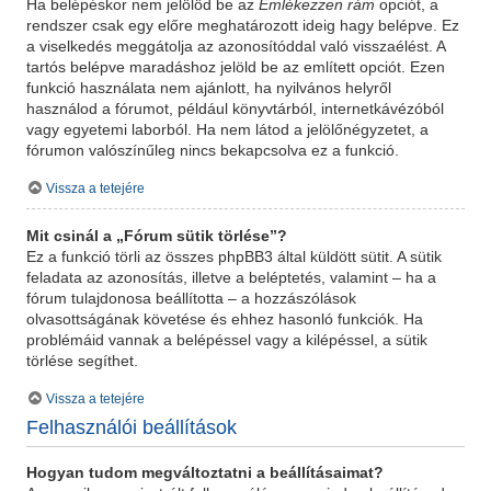
Ha belépéskor nem jelölöd be az
Emlékezzen rám
opciót, a
rendszer csak egy előre meghatározott ideig hagy belépve. Ez
a viselkedés meggátolja az azonosítóddal való visszaélést. A
tartós belépve maradáshoz jelöld be az említett opciót. Ezen
funkció használata nem ajánlott, ha nyilvános helyről
használod a fórumot, például könyvtárból, internetkávézóból
vagy egyetemi laborból. Ha nem látod a jelölőnégyzetet, a
fórumon valószínűleg nincs bekapcsolva ez a funkció.
Vissza a tetejére
Mit csinál a „Fórum sütik törlése”?
Ez a funkció törli az összes phpBB3 által küldött sütit. A sütik
feladata az azonosítás, illetve a beléptetés, valamint – ha a
fórum tulajdonosa beállította – a hozzászólások
olvasottságának követése és ehhez hasonló funkciók. Ha
problémáid vannak a belépéssel vagy a kilépéssel, a sütik
törlése segíthet.
Vissza a tetejére
Felhasználói beállítások
Hogyan tudom megváltoztatni a beállításaimat?