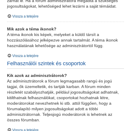
zárhat le. Ha a fórum adminisztrátora megadta a szükséges
jogosultságokat, lehetőséged lehet lezárni a saját témáidat.
Vissza a tetejére
Mik azok a téma ikonok?
A téma ikonok kis képek, melyeket a küldő társít a
hozzászólásához jelképezve annak tartalmát. A téma ikonok
használatának lehetősége az adminisztrátortól függ.
Vissza a tetejére
Felhasználói szintek és csoportok
Kik azok az adminisztrátorok?
Az adminisztrátorok a fórum legmagasabb rangú és jogú
tagjai, ők üzemeltetik, és tartják karban. A fórum minden
részletét szabályozhatják, például jogosultságokat adhatnak,
kitilthatnak felhasználókat, csoportokat hozhatnak létre,
moderátorokat nevezhetnek ki stb. attól függően, hogy a
fórumalapító milyen jogosultságokat adott a többi
adminisztrátornak. Teljesjogú moderátorok is lehetnek az
összes fórumban.
Vissza a tetejére