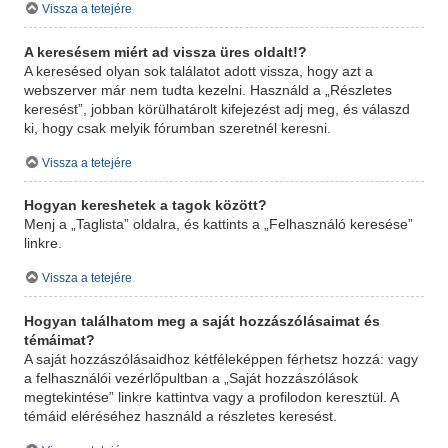
Vissza a tetejére
A keresésem miért ad vissza üres oldalt!?
A keresésed olyan sok találatot adott vissza, hogy azt a
webszerver már nem tudta kezelni. Használd a „Részletes
keresést”, jobban körülhatárolt kifejezést adj meg, és válaszd
ki, hogy csak melyik fórumban szeretnél keresni.
Vissza a tetejére
Hogyan kereshetek a tagok között?
Menj a „Taglista” oldalra, és kattints a „Felhasználó keresése”
linkre.
Vissza a tetejére
Hogyan találhatom meg a saját hozzászólásaimat és
témáimat?
A saját hozzászólásaidhoz kétféleképpen férhetsz hozzá: vagy
a felhasználói vezérlőpultban a „Saját hozzászólások
megtekintése” linkre kattintva vagy a profilodon keresztül. A
témáid eléréséhez használd a részletes keresést.