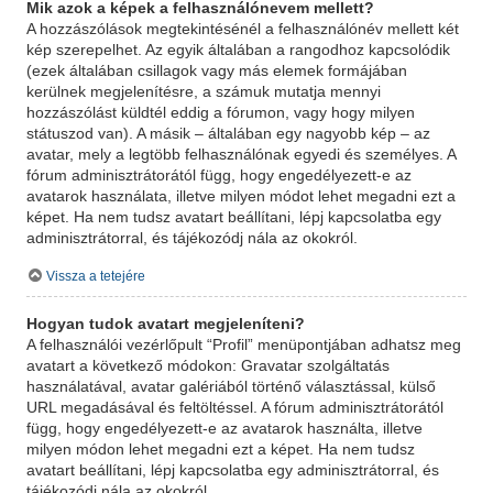
Mik azok a képek a felhasználónevem mellett?
A hozzászólások megtekintésénél a felhasználónév mellett két
kép szerepelhet. Az egyik általában a rangodhoz kapcsolódik
(ezek általában csillagok vagy más elemek formájában
kerülnek megjelenítésre, a számuk mutatja mennyi
hozzászólást küldtél eddig a fórumon, vagy hogy milyen
státuszod van). A másik – általában egy nagyobb kép – az
avatar, mely a legtöbb felhasználónak egyedi és személyes. A
fórum adminisztrátorától függ, hogy engedélyezett-e az
avatarok használata, illetve milyen módot lehet megadni ezt a
képet. Ha nem tudsz avatart beállítani, lépj kapcsolatba egy
adminisztrátorral, és tájékozódj nála az okokról.
Vissza a tetejére
Hogyan tudok avatart megjeleníteni?
A felhasználói vezérlőpult “Profil” menüpontjában adhatsz meg
avatart a következő módokon: Gravatar szolgáltatás
használatával, avatar galériából történő választással, külső
URL megadásával és feltöltéssel. A fórum adminisztrátorától
függ, hogy engedélyezett-e az avatarok használta, illetve
milyen módon lehet megadni ezt a képet. Ha nem tudsz
avatart beállítani, lépj kapcsolatba egy adminisztrátorral, és
tájékozódj nála az okokról.