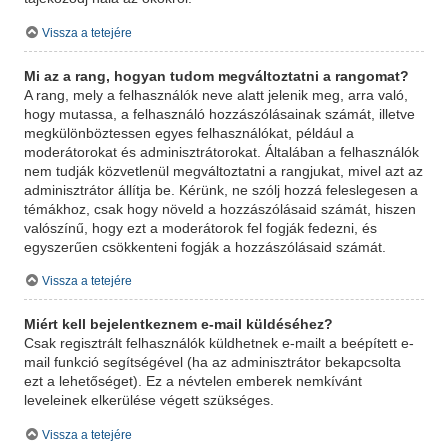
Vissza a tetejére
Mi az a rang, hogyan tudom megváltoztatni a rangomat?
A rang, mely a felhasználók neve alatt jelenik meg, arra való,
hogy mutassa, a felhasználó hozzászólásainak számát, illetve
megkülönböztessen egyes felhasználókat, például a
moderátorokat és adminisztrátorokat. Általában a felhasználók
nem tudják közvetlenül megváltoztatni a rangjukat, mivel azt az
adminisztrátor állítja be. Kérünk, ne szólj hozzá feleslegesen a
témákhoz, csak hogy növeld a hozzászólásaid számát, hiszen
valószínű, hogy ezt a moderátorok fel fogják fedezni, és
egyszerűen csökkenteni fogják a hozzászólásaid számát.
Vissza a tetejére
Miért kell bejelentkeznem e-mail küldéséhez?
Csak regisztrált felhasználók küldhetnek e-mailt a beépített e-
mail funkció segítségével (ha az adminisztrátor bekapcsolta
ezt a lehetőséget). Ez a névtelen emberek nemkívánt
leveleinek elkerülése végett szükséges.
Vissza a tetejére