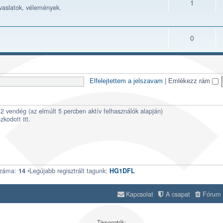
1
avaslatok, vélemények.
0
Elfelejtettem a jelszavam
|
Emlékezz rám
és 2 vendég (az elmúlt 5 percben aktív felhasználók alapján)
zkodott itt.
száma:
•Legújabb regisztrált tagunk:
14
HG1DFL
Kapcsolat
A csapat
Fórum s
Támogatók: