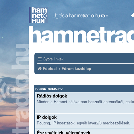
Gyors linkek
Főoldal
Fórum kezdőlap
HAMNETRADIO.HU
Rádiós dolgok
Minden a Hamnet hálózatban használt antennákról, eszkö
IP dolgok
Routing, IP kiosztások, egyéb layer2/3 megbeszélések.
Észrevételek, vélemények