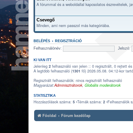
A fórummal és a weboldallal kapcsolatos észrevételek, j
Csevegő
Minden, ami nem passzol más kategóriába.
BELÉPÉS
•
REGISZTRÁCIÓ
Felhasználónév:
Jelszó:
KI VAN ITT
Jelenleg
felhasználó van jelen :: 0 regisztrált, 0 rejtett 
2
A legtöbb felhasználó (
fő) 2026.05.08. 04:12-kor tartó
1301
Regisztrált felhasználók: nincs regisztrált felhasználó
Magyarázat:
Adminisztrátorok
,
Globális moderátorok
STATISZTIKA
Hozzászólások száma:
•Témák száma:
•Felhasználók 
5
2
Főoldal
Fórum kezdőlap