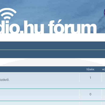
TÉMÁK
H
1
zökről.
0