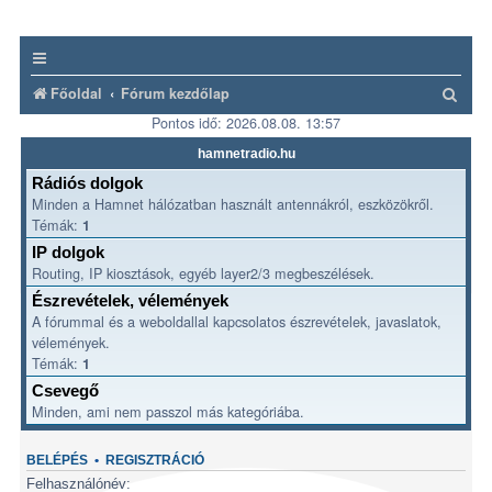
K
Főoldal
Fórum kezdőlap
Pontos idő: 2026.08.08. 13:57
e
r
hamnetradio.hu
e
Rádiós dolgok
Minden a Hamnet hálózatban használt antennákról, eszközökről.
s
Témák:
1
é
IP dolgok
s
Routing, IP kiosztások, egyéb layer2/3 megbeszélések.
Észrevételek, vélemények
A fórummal és a weboldallal kapcsolatos észrevételek, javaslatok,
vélemények.
Témák:
1
Csevegő
Minden, ami nem passzol más kategóriába.
BELÉPÉS
•
REGISZTRÁCIÓ
Felhasználónév: