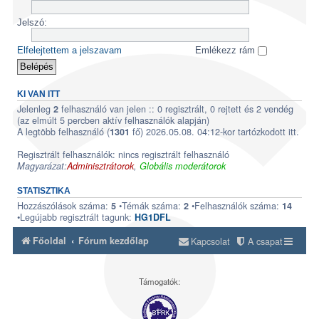
Jelszó:
Elfelejtettem a jelszavam
Emlékezz rám
KI VAN ITT
Jelenleg
felhasználó van jelen :: 0 regisztrált, 0 rejtett és 2 vendég
2
(az elmúlt 5 percben aktív felhasználók alapján)
A legtöbb felhasználó (
fő) 2026.05.08. 04:12-kor tartózkodott itt.
1301
Regisztrált felhasználók: nincs regisztrált felhasználó
Magyarázat:
Adminisztrátorok
,
Globális moderátorok
STATISZTIKA
Hozzászólások száma:
•Témák száma:
•Felhasználók száma:
5
2
14
•Legújabb regisztrált tagunk:
HG1DFL
Főoldal
Fórum kezdőlap
Kapcsolat
A csapat
Támogatók: