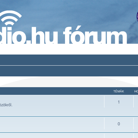
TÉMÁK
H
1
zökről.
0