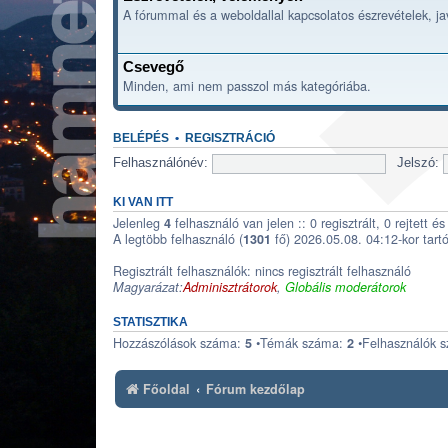
A fórummal és a weboldallal kapcsolatos észrevételek, j
Csevegő
Minden, ami nem passzol más kategóriába.
BELÉPÉS
•
REGISZTRÁCIÓ
Felhasználónév:
Jelszó:
KI VAN ITT
Jelenleg
felhasználó van jelen :: 0 regisztrált, 0 rejtett 
4
A legtöbb felhasználó (
fő) 2026.05.08. 04:12-kor tartó
1301
Regisztrált felhasználók: nincs regisztrált felhasználó
Magyarázat:
Adminisztrátorok
,
Globális moderátorok
STATISZTIKA
Hozzászólások száma:
•Témák száma:
•Felhasználók 
5
2
Főoldal
Fórum kezdőlap