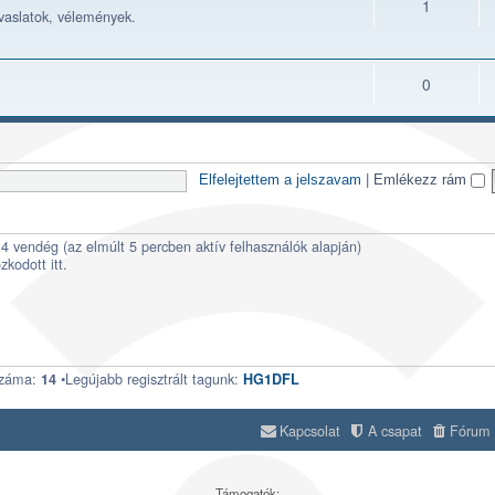
1
avaslatok, vélemények.
0
Elfelejtettem a jelszavam
|
Emlékezz rám
és 4 vendég (az elmúlt 5 percben aktív felhasználók alapján)
zkodott itt.
száma:
•Legújabb regisztrált tagunk:
14
HG1DFL
Kapcsolat
A csapat
Fórum s
Támogatók: