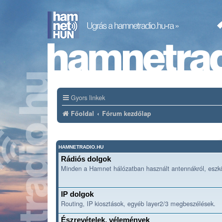
Gyors linkek
Főoldal
Fórum kezdőlap
HAMNETRADIO.HU
Rádiós dolgok
Minden a Hamnet hálózatban használt antennákról, eszkö
IP dolgok
Routing, IP kiosztások, egyéb layer2/3 megbeszélések.
Észrevételek, vélemények