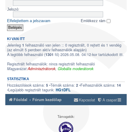
Jelszó:
Elfelejtettem a jelszavam
Emlékezz rám
KI VAN ITT
Jelenleg
felhasználó van jelen :: 0 regisztrált, 0 rejtett és 1 vendég
1
(az elmúlt 5 percben aktív felhasználók alapján)
A legtöbb felhasználó (
fő) 2026.05.08. 04:12-kor tartózkodott itt.
1301
Regisztrált felhasználók: nincs regisztrált felhasználó
Magyarázat:
Adminisztrátorok
,
Globális moderátorok
STATISZTIKA
Hozzászólások száma:
•Témák száma:
•Felhasználók száma:
5
2
14
•Legújabb regisztrált tagunk:
HG1DFL
Főoldal
Fórum kezdőlap
Kapcsolat
A csapat
Támogatók: