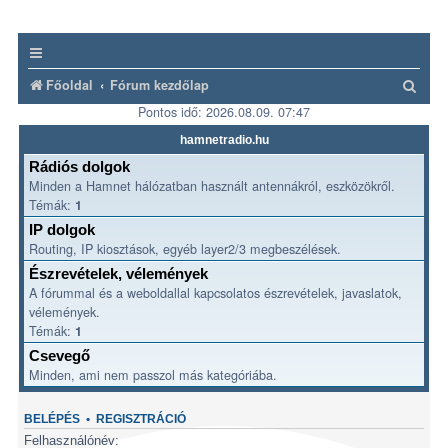
K
Főoldal
Fórum kezdőlap
Pontos idő: 2026.08.09. 07:47
e
r
hamnetradio.hu
e
Rádiós dolgok
Minden a Hamnet hálózatban használt antennákról, eszközökről.
s
Témák:
1
é
IP dolgok
s
Routing, IP kiosztások, egyéb layer2/3 megbeszélések.
Észrevételek, vélemények
A fórummal és a weboldallal kapcsolatos észrevételek, javaslatok,
vélemények.
Témák:
1
Csevegő
Minden, ami nem passzol más kategóriába.
BELÉPÉS
•
REGISZTRÁCIÓ
Felhasználónév: