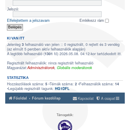
Jelszó:
Elfelejtettem a jelszavam
Emlékezz rám
KI VAN ITT
Jelenleg
felhasználó van jelen :: 0 regisztrált, 0 rejtett és 3 vendég
3
(az elmúlt 5 percben aktív felhasználók alapján)
A legtöbb felhasználó (
fő) 2026.05.08. 04:12-kor tartózkodott itt.
1301
Regisztrált felhasználók: nincs regisztrált felhasználó
Magyarázat:
Adminisztrátorok
,
Globális moderátorok
STATISZTIKA
Hozzászólások száma:
•Témák száma:
•Felhasználók száma:
5
2
14
•Legújabb regisztrált tagunk:
HG1DFL
Főoldal
Fórum kezdőlap
Kapcsolat
A csapat
Támogatók: