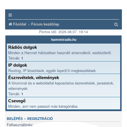
K
Főoldal
Fórum kezdőlap
Pontos idő: 2026.08.07. 19:14
e
r
hamnetradio.hu
e
Rádiós dolgok
Minden a Hamnet hálózatban használt antennákról, eszközökről.
s
Témák:
1
é
IP dolgok
s
Routing, IP kiosztások, egyéb layer2/3 megbeszélések.
Észrevételek, vélemények
A fórummal és a weboldallal kapcsolatos észrevételek, javaslatok,
vélemények.
Témák:
1
Csevegő
Minden, ami nem passzol más kategóriába.
BELÉPÉS
•
REGISZTRÁCIÓ
Felhasználónév: