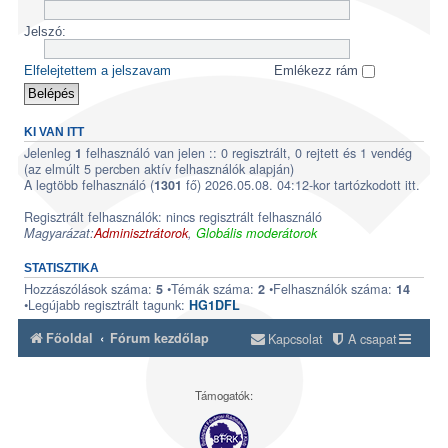
Jelszó:
Elfelejtettem a jelszavam
Emlékezz rám
KI VAN ITT
Jelenleg
felhasználó van jelen :: 0 regisztrált, 0 rejtett és 1 vendég
1
(az elmúlt 5 percben aktív felhasználók alapján)
A legtöbb felhasználó (
fő) 2026.05.08. 04:12-kor tartózkodott itt.
1301
Regisztrált felhasználók: nincs regisztrált felhasználó
Magyarázat:
Adminisztrátorok
,
Globális moderátorok
STATISZTIKA
Hozzászólások száma:
•Témák száma:
•Felhasználók száma:
5
2
14
•Legújabb regisztrált tagunk:
HG1DFL
Főoldal
Fórum kezdőlap
Kapcsolat
A csapat
Támogatók: