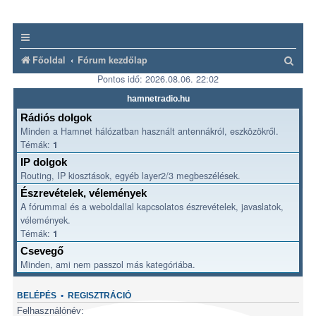
K
Főoldal
Fórum kezdőlap
Pontos idő: 2026.08.06. 22:02
e
r
hamnetradio.hu
e
Rádiós dolgok
Minden a Hamnet hálózatban használt antennákról, eszközökről.
s
Témák:
1
é
IP dolgok
s
Routing, IP kiosztások, egyéb layer2/3 megbeszélések.
Észrevételek, vélemények
A fórummal és a weboldallal kapcsolatos észrevételek, javaslatok,
vélemények.
Témák:
1
Csevegő
Minden, ami nem passzol más kategóriába.
BELÉPÉS
•
REGISZTRÁCIÓ
Felhasználónév: