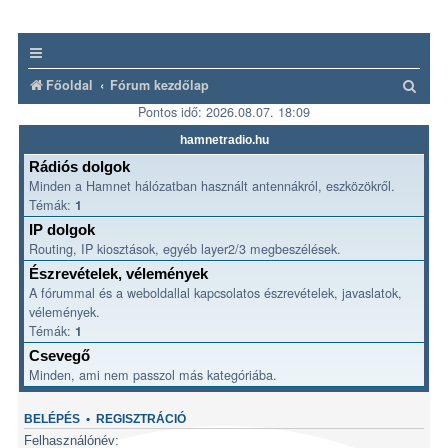
K
Főoldal
Fórum kezdőlap
Pontos idő: 2026.08.07. 18:09
e
r
hamnetradio.hu
e
Rádiós dolgok
Minden a Hamnet hálózatban használt antennákról, eszközökről.
s
Témák:
1
é
IP dolgok
s
Routing, IP kiosztások, egyéb layer2/3 megbeszélések.
Észrevételek, vélemények
A fórummal és a weboldallal kapcsolatos észrevételek, javaslatok,
vélemények.
Témák:
1
Csevegő
Minden, ami nem passzol más kategóriába.
BELÉPÉS
•
REGISZTRÁCIÓ
Felhasználónév: