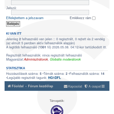
Jelszó:
Elfelejtettem a jelszavam
Emlékezz rám
KI VAN ITT
Jelenleg
felhasználó van jelen :: 0 regisztrált, 0 rejtett és 2 vendég
2
(az elmúlt 5 percben aktív felhasználók alapján)
A legtöbb felhasználó (
fő) 2026.05.08. 04:12-kor tartózkodott itt.
1301
Regisztrált felhasználók: nincs regisztrált felhasználó
Magyarázat:
Adminisztrátorok
,
Globális moderátorok
STATISZTIKA
Hozzászólások száma:
•Témák száma:
•Felhasználók száma:
5
2
14
•Legújabb regisztrált tagunk:
HG1DFL
Főoldal
Fórum kezdőlap
Kapcsolat
A csapat
Támogatók: