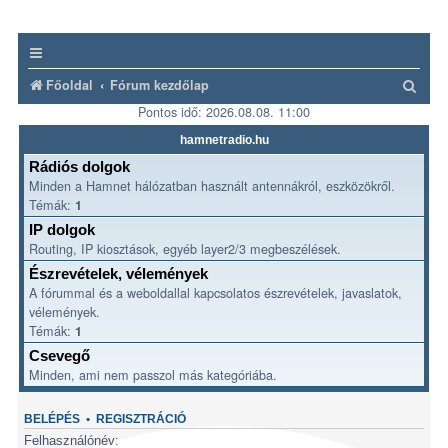
K
Főoldal
Fórum kezdőlap
Pontos idő: 2026.08.08. 11:00
e
r
hamnetradio.hu
e
Rádiós dolgok
Minden a Hamnet hálózatban használt antennákról, eszközökről.
s
Témák:
1
é
IP dolgok
s
Routing, IP kiosztások, egyéb layer2/3 megbeszélések.
Észrevételek, vélemények
A fórummal és a weboldallal kapcsolatos észrevételek, javaslatok,
vélemények.
Témák:
1
Csevegő
Minden, ami nem passzol más kategóriába.
BELÉPÉS
•
REGISZTRÁCIÓ
Felhasználónév: