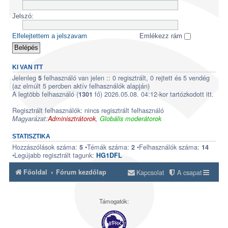
Jelszó:
Elfelejtettem a jelszavam
Emlékezz rám
KI VAN ITT
Jelenleg
felhasználó van jelen :: 0 regisztrált, 0 rejtett és 5 vendég
5
(az elmúlt 5 percben aktív felhasználók alapján)
A legtöbb felhasználó (
fő) 2026.05.08. 04:12-kor tartózkodott itt.
1301
Regisztrált felhasználók: nincs regisztrált felhasználó
Magyarázat:
Adminisztrátorok
,
Globális moderátorok
STATISZTIKA
Hozzászólások száma:
•Témák száma:
•Felhasználók száma:
5
2
14
•Legújabb regisztrált tagunk:
HG1DFL
Főoldal
Fórum kezdőlap
Kapcsolat
A csapat
Támogatók: