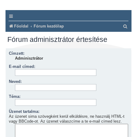
K
Főoldal
Fórum kezdőlap
e
Fórum adminisztrátor értesítése
r
e
Címzett:
s
Adminisztrátor
é
E-mail címed:
s
Neved:
Téma:
Üzenet tartalma:
Az üzenet sima szövegként kerül elküldésre, ne használj HTML-t
vagy BBCode-ot. Az üzenet válaszcíme a te e-mail címed lesz.