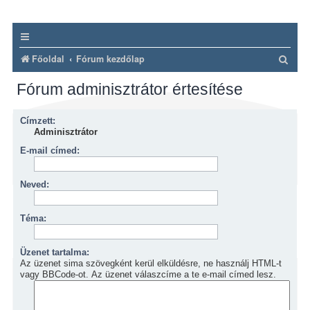
K
Főoldal
Fórum kezdőlap
e
Fórum adminisztrátor értesítése
r
e
Címzett:
s
Adminisztrátor
é
E-mail címed:
s
Neved:
Téma:
Üzenet tartalma:
Az üzenet sima szövegként kerül elküldésre, ne használj HTML-t
vagy BBCode-ot. Az üzenet válaszcíme a te e-mail címed lesz.