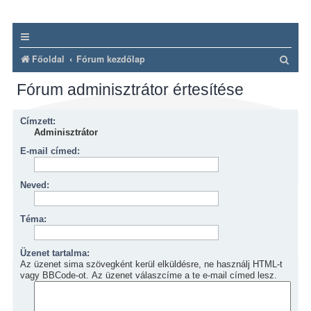
K
Főoldal
Fórum kezdőlap
e
Fórum adminisztrátor értesítése
r
e
Címzett:
s
Adminisztrátor
é
E-mail címed:
s
Neved:
Téma:
Üzenet tartalma:
Az üzenet sima szövegként kerül elküldésre, ne használj HTML-t
vagy BBCode-ot. Az üzenet válaszcíme a te e-mail címed lesz.