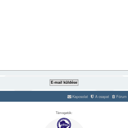
Kapcsolat
A csapat
Fórum s
Támogatók: