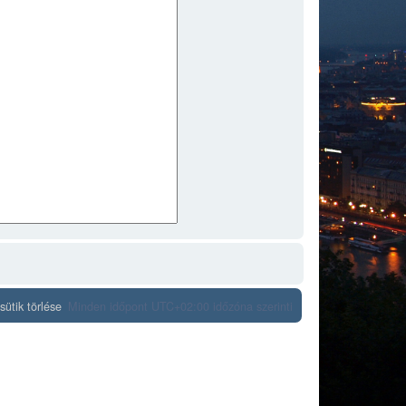
ütik törlése
Minden időpont
UTC+02:00
időzóna szerinti