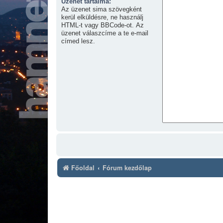
Üzenet tartalma:
Az üzenet sima szövegként
kerül elküldésre, ne használj
HTML-t vagy BBCode-ot. Az
üzenet válaszcíme a te e-mail
címed lesz.
Főoldal
Fórum kezdőlap