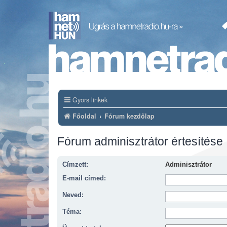
Gyors linkek
Főoldal
Fórum kezdőlap
Fórum adminisztrátor értesítése
Címzett:
Adminisztrátor
E-mail címed:
Neved:
Téma: