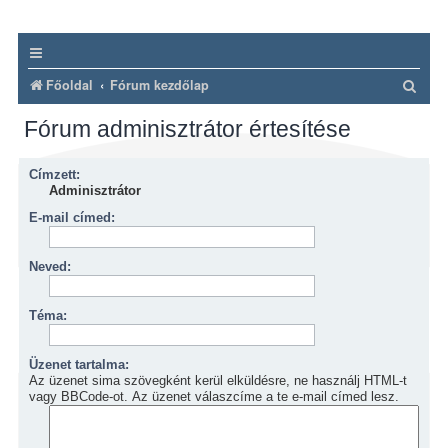
K
Főoldal
Fórum kezdőlap
e
Fórum adminisztrátor értesítése
r
e
Címzett:
s
Adminisztrátor
é
E-mail címed:
s
Neved:
Téma:
Üzenet tartalma:
Az üzenet sima szövegként kerül elküldésre, ne használj HTML-t
vagy BBCode-ot. Az üzenet válaszcíme a te e-mail címed lesz.