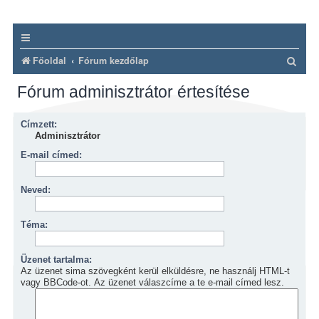
K
Főoldal
Fórum kezdőlap
e
Fórum adminisztrátor értesítése
r
e
Címzett:
s
Adminisztrátor
é
E-mail címed:
s
Neved:
Téma:
Üzenet tartalma:
Az üzenet sima szövegként kerül elküldésre, ne használj HTML-t
vagy BBCode-ot. Az üzenet válaszcíme a te e-mail címed lesz.