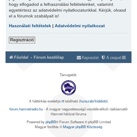
hogy elfogadod a felhasználási feltételeinket, valamint
egyetértesz az adatvédelmi nyilatkozatunkkal. Kérjük, olvasd
el a fórumok szabályait is!
Használati feltételek
|
Adatvédelmi nyilatkozat
Regisztráció
Főoldal
Fórum kezdőlap
Kapcsolat
A csapat
Támogatók:
A háttérkép eredetije
itt
található (
hunszabi/Indafotó
)
forum.hamnetradio.hu
- A magyar nagysebességű vezetéknélküli rádióamatőr
Hamnet hálózat fóruma
Powered by
phpBB
® Forum Software © phpBB Limited
Magyar fordítás ©
Magyar phpBB Közösség