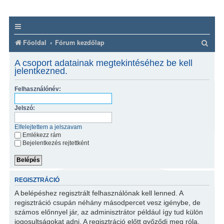
K
Főoldal
Fórum kezdőlap
e
A csoport adatainak megtekintéséhez be kell
r
jelentkezned.
e
Felhasználónév:
s
Jelszó:
é
s
Elfelejtettem a jelszavam
Emlékezz rám
Bejelentkezés rejtettként
REGISZTRÁCIÓ
A belépéshez regisztrált felhasználónak kell lenned. A
regisztráció csupán néhány másodpercet vesz igénybe, de
számos előnnyel jár, az adminisztrátor például így tud külön
jogosultságokat adni. A regisztráció előtt győződj meg róla,