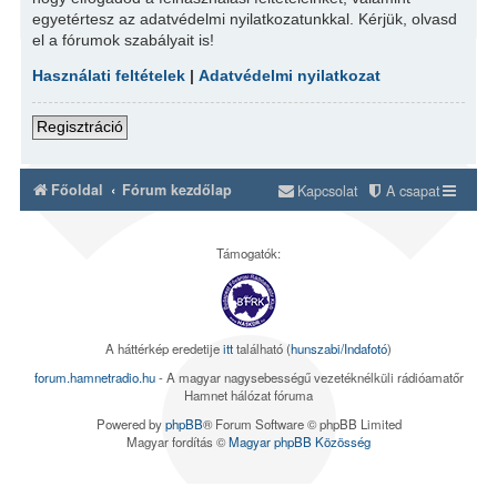
egyetértesz az adatvédelmi nyilatkozatunkkal. Kérjük, olvasd
el a fórumok szabályait is!
Használati feltételek
|
Adatvédelmi nyilatkozat
Regisztráció
Főoldal
Fórum kezdőlap
Kapcsolat
A csapat
Támogatók:
A háttérkép eredetije
itt
található (
hunszabi/Indafotó
)
forum.hamnetradio.hu
- A magyar nagysebességű vezetéknélküli rádióamatőr
Hamnet hálózat fóruma
Powered by
phpBB
® Forum Software © phpBB Limited
Magyar fordítás ©
Magyar phpBB Közösség