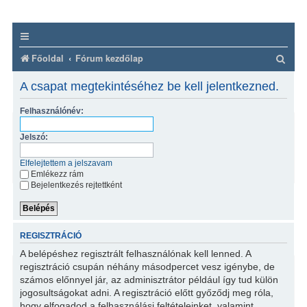
K
Főoldal
Fórum kezdőlap
e
A csapat megtekintéséhez be kell jelentkezned.
r
Felhasználónév:
e
s
Jelszó:
é
Elfelejtettem a jelszavam
s
Emlékezz rám
Bejelentkezés rejtettként
REGISZTRÁCIÓ
A belépéshez regisztrált felhasználónak kell lenned. A
regisztráció csupán néhány másodpercet vesz igénybe, de
számos előnnyel jár, az adminisztrátor például így tud külön
jogosultságokat adni. A regisztráció előtt győződj meg róla,
hogy elfogadod a felhasználási feltételeinket, valamint