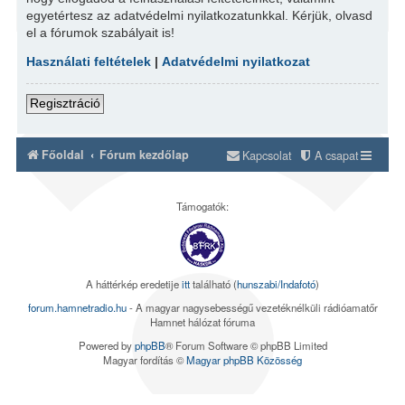
egyetértesz az adatvédelmi nyilatkozatunkkal. Kérjük, olvasd
el a fórumok szabályait is!
Használati feltételek
|
Adatvédelmi nyilatkozat
Regisztráció
Főoldal
Fórum kezdőlap
Kapcsolat
A csapat
Támogatók:
A háttérkép eredetije
itt
található (
hunszabi/Indafotó
)
forum.hamnetradio.hu
- A magyar nagysebességű vezetéknélküli rádióamatőr
Hamnet hálózat fóruma
Powered by
phpBB
® Forum Software © phpBB Limited
Magyar fordítás ©
Magyar phpBB Közösség