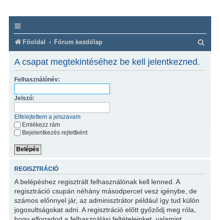
K
Főoldal
Fórum kezdőlap
e
A csapat megtekintéséhez be kell jelentkezned.
r
Felhasználónév:
e
s
Jelszó:
é
Elfelejtettem a jelszavam
s
Emlékezz rám
Bejelentkezés rejtettként
REGISZTRÁCIÓ
A belépéshez regisztrált felhasználónak kell lenned. A
regisztráció csupán néhány másodpercet vesz igénybe, de
számos előnnyel jár, az adminisztrátor például így tud külön
jogosultságokat adni. A regisztráció előtt győződj meg róla,
hogy elfogadod a felhasználási feltételeinket, valamint