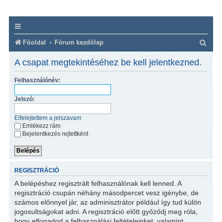
K
Főoldal
Fórum kezdőlap
e
A csapat megtekintéséhez be kell jelentkezned.
r
Felhasználónév:
e
s
Jelszó:
é
Elfelejtettem a jelszavam
s
Emlékezz rám
Bejelentkezés rejtettként
REGISZTRÁCIÓ
A belépéshez regisztrált felhasználónak kell lenned. A
regisztráció csupán néhány másodpercet vesz igénybe, de
számos előnnyel jár, az adminisztrátor például így tud külön
jogosultságokat adni. A regisztráció előtt győződj meg róla,
hogy elfogadod a felhasználási feltételeinket, valamint