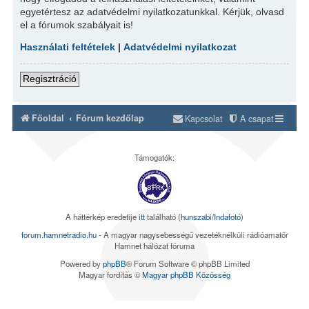
egyetértesz az adatvédelmi nyilatkozatunkkal. Kérjük, olvasd
el a fórumok szabályait is!
Használati feltételek
|
Adatvédelmi nyilatkozat
Regisztráció
Főoldal
Fórum kezdőlap
Kapcsolat
A csapat
Támogatók:
A háttérkép eredetije
itt
található (
hunszabi/Indafotó
)
forum.hamnetradio.hu
- A magyar nagysebességű vezetéknélküli rádióamatőr
Hamnet hálózat fóruma
Powered by
phpBB
® Forum Software © phpBB Limited
Magyar fordítás ©
Magyar phpBB Közösség