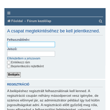
K
Főoldal
Fórum kezdőlap
e
A csapat megtekintéséhez be kell jelentkezned.
r
Felhasználónév:
e
s
Jelszó:
é
Elfelejtettem a jelszavam
s
Emlékezz rám
Bejelentkezés rejtettként
REGISZTRÁCIÓ
A belépéshez regisztrált felhasználónak kell lenned. A
regisztráció csupán néhány másodpercet vesz igénybe, de
számos előnnyel jár, az adminisztrátor például így tud külön
jogosultságokat adni. A regisztráció előtt győződj meg róla,
hogy elfogadod a felhasználási feltételeinket, valamint