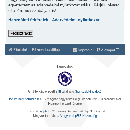
egyetértesz az adatvédelmi nyilatkozatunkkal. Kérjük, olvasd
el a fórumok szabályait is!
Használati feltételek
|
Adatvédelmi nyilatkozat
Regisztráció
Főoldal
Fórum kezdőlap
Kapcsolat
A csapat
Támogatók:
A háttérkép eredetije
itt
található (
hunszabi/Indafotó
)
forum.hamnetradio.hu
- A magyar nagysebességű vezetéknélküli rádióamatőr
Hamnet hálózat fóruma
Powered by
phpBB
® Forum Software © phpBB Limited
Magyar fordítás ©
Magyar phpBB Közösség