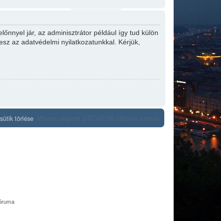
őnnyel jár, az adminisztrátor például így tud külön
tesz az adatvédelmi nyilatkozatunkkal. Kérjük,
ütik törlése
Minden időpont
UTC+02:00
időzóna szerinti
fóruma