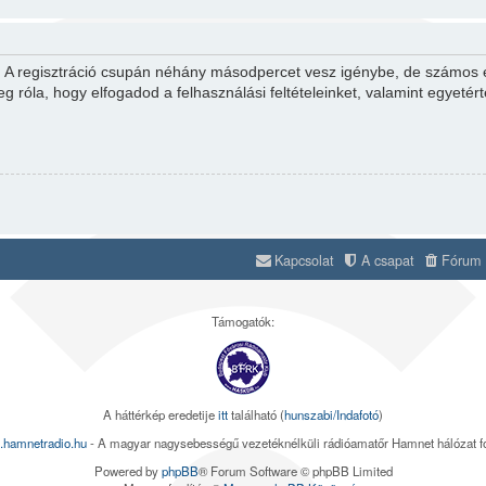
d. A regisztráció csupán néhány másodpercet vesz igénybe, de számos el
eg róla, hogy elfogadod a felhasználási feltételeinket, valamint egyetér
Kapcsolat
A csapat
Fórum s
Támogatók:
A háttérkép eredetije
itt
található (
hunszabi/Indafotó
)
.hamnetradio.hu
- A magyar nagysebességű vezetéknélküli rádióamatőr Hamnet hálózat 
Powered by
phpBB
® Forum Software © phpBB Limited