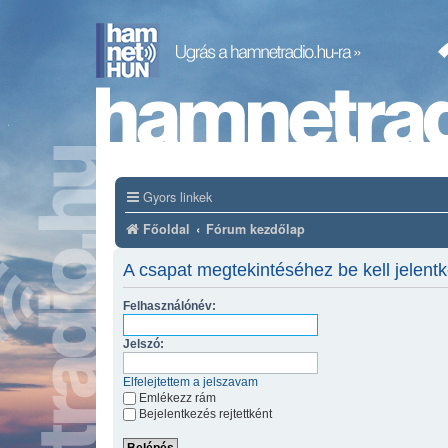
Gyors linkek
Főoldal
Fórum kezdőlap
A csapat megtekintéséhez be kell jelent
Felhasználónév:
Jelszó:
Elfelejtettem a jelszavam
Emlékezz rám
Bejelentkezés rejtettként