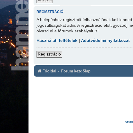
REGISZTRÁCIÓ
A belépéshez regisztrált felhasználónak kell lenne
jogosultságokat adni. A regisztráció előtt győződj m
olvasd el a fórumok szabályait is!
Használati feltételek
|
Adatvédelmi nyilatkozat
Regisztráció
Főoldal
Fórum kezdőlap
forum