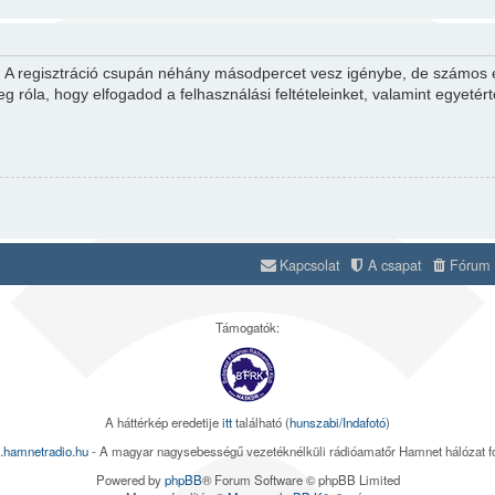
d. A regisztráció csupán néhány másodpercet vesz igénybe, de számos el
eg róla, hogy elfogadod a felhasználási feltételeinket, valamint egyetér
Kapcsolat
A csapat
Fórum s
Támogatók:
A háttérkép eredetije
itt
található (
hunszabi/Indafotó
)
.hamnetradio.hu
- A magyar nagysebességű vezetéknélküli rádióamatőr Hamnet hálózat 
Powered by
phpBB
® Forum Software © phpBB Limited