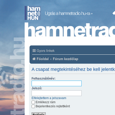
Gyors linkek
Főoldal
Fórum kezdőlap
A csapat megtekintéséhez be kell jelent
Felhasználónév:
Jelszó:
Elfelejtettem a jelszavam
Emlékezz rám
Bejelentkezés rejtettként