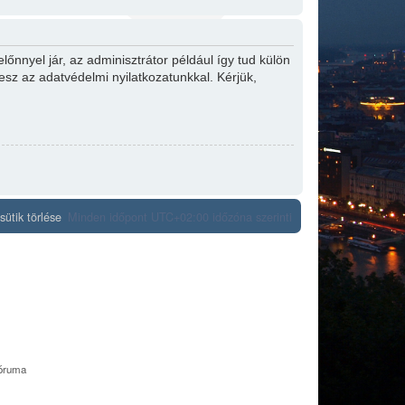
őnnyel jár, az adminisztrátor például így tud külön
tesz az adatvédelmi nyilatkozatunkkal. Kérjük,
ütik törlése
Minden időpont
UTC+02:00
időzóna szerinti
fóruma