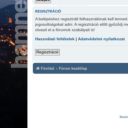
REGISZTRÁCIÓ
A belépéshez regisztrált felhasználónak kell lenne
jogosultságokat adni. A regisztráció előtt győződj m
olvasd el a fórumok szabályait is!
Használati feltételek
|
Adatvédelmi nyilatkozat
Regisztráció
Főoldal
Fórum kezdőlap
forum