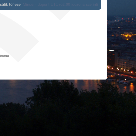
ütik törlése
Minden időpont
UTC+02:00
időzóna szerinti
fóruma