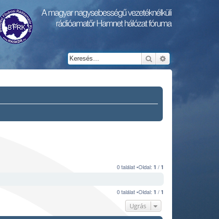
Keresés
Részletes keresés
0 találat •Oldal:
/
1
1
0 találat •Oldal:
/
1
1
Ugrás