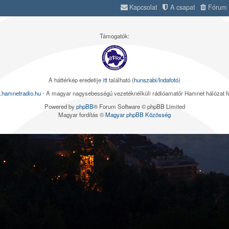
Kapcsolat
A csapat
Fórum s
Támogatók:
A háttérkép eredetije
itt
található (
hunszabi/Indafotó
)
.hamnetradio.hu
- A magyar nagysebességű vezetéknélküli rádióamatőr Hamnet hálózat 
Powered by
phpBB
® Forum Software © phpBB Limited
Magyar fordítás ©
Magyar phpBB Közösség