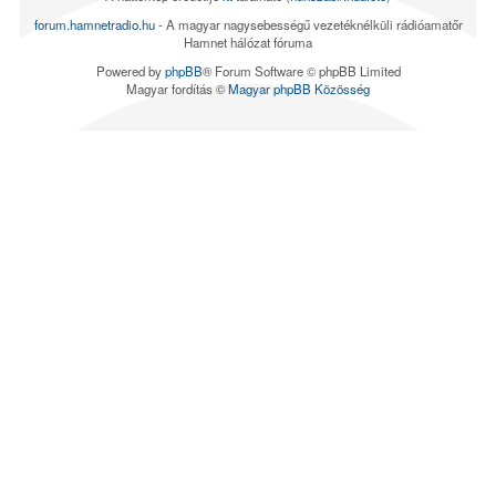
forum.hamnetradio.hu
- A magyar nagysebességű vezetéknélküli rádióamatőr
Hamnet hálózat fóruma
Powered by
phpBB
® Forum Software © phpBB Limited
Magyar fordítás ©
Magyar phpBB Közösség