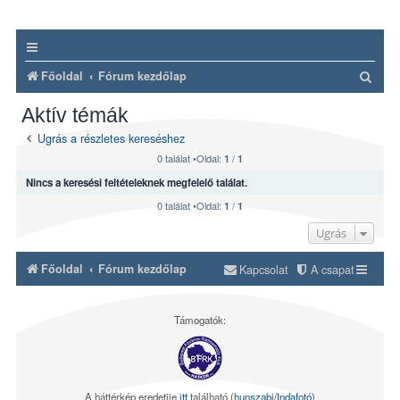
K
Főoldal
Fórum kezdőlap
e
Aktív témák
r
Ugrás a részletes kereséshez
e
0 találat •Oldal:
/
1
1
s
Nincs a keresési feltételeknek megfelelő találat.
é
0 találat •Oldal:
/
1
1
s
Ugrás
Főoldal
Fórum kezdőlap
Kapcsolat
A csapat
Támogatók:
A háttérkép eredetije
itt
található (
hunszabi/Indafotó
)