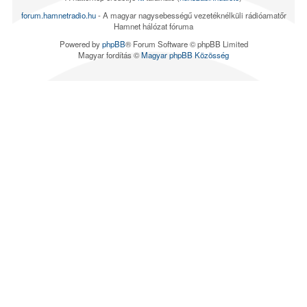
forum.hamnetradio.hu
- A magyar nagysebességű vezetéknélküli rádióamatőr
Hamnet hálózat fóruma
Powered by
phpBB
® Forum Software © phpBB Limited
Magyar fordítás ©
Magyar phpBB Közösség