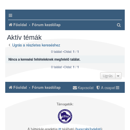
K
Főoldal
Fórum kezdőlap
e
Aktív témák
r
Ugrás a részletes kereséshez
e
0 találat •Oldal:
/
1
1
s
Nincs a keresési feltételeknek megfelelő találat.
é
0 találat •Oldal:
/
1
1
s
Ugrás
Főoldal
Fórum kezdőlap
Kapcsolat
A csapat
Támogatók:
A háttérkép eredetije
itt
található (
hunszabi/Indafotó
)