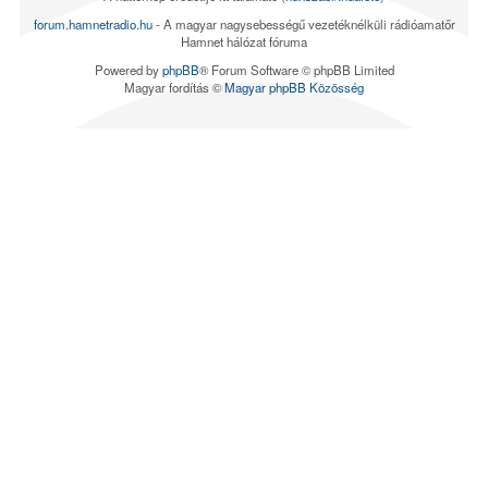
forum.hamnetradio.hu
- A magyar nagysebességű vezetéknélküli rádióamatőr
Hamnet hálózat fóruma
Powered by
phpBB
® Forum Software © phpBB Limited
Magyar fordítás ©
Magyar phpBB Közösség