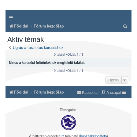
K
Főoldal
Fórum kezdőlap
e
Aktív témák
r
Ugrás a részletes kereséshez
e
0 találat •Oldal:
/
1
1
s
Nincs a keresési feltételeknek megfelelő találat.
é
0 találat •Oldal:
/
1
1
s
Ugrás
Főoldal
Fórum kezdőlap
Kapcsolat
A csapat
Támogatók:
A háttérkép eredetije
itt
található (
hunszabi/Indafotó
)