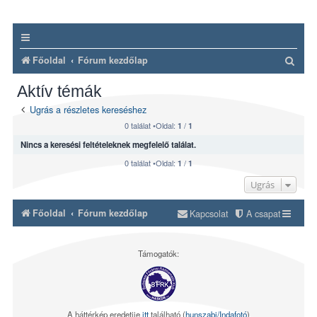
K
Főoldal
Fórum kezdőlap
e
Aktív témák
r
Ugrás a részletes kereséshez
e
0 találat •Oldal:
/
1
1
s
Nincs a keresési feltételeknek megfelelő találat.
é
0 találat •Oldal:
/
1
1
s
Ugrás
Főoldal
Fórum kezdőlap
Kapcsolat
A csapat
Támogatók:
A háttérkép eredetije
itt
található (
hunszabi/Indafotó
)