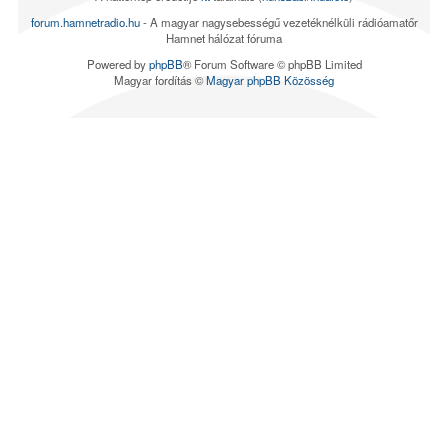
forum.hamnetradio.hu
- A magyar nagysebességű vezetéknélküli rádióamatőr
Hamnet hálózat fóruma
Powered by
phpBB
® Forum Software © phpBB Limited
Magyar fordítás ©
Magyar phpBB Közösség