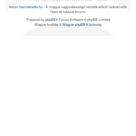
forum.hamnetradio.hu
- A magyar nagysebességű vezetéknélküli rádióamatőr
Hamnet hálózat fóruma
Powered by
phpBB
® Forum Software © phpBB Limited
Magyar fordítás ©
Magyar phpBB Közösség