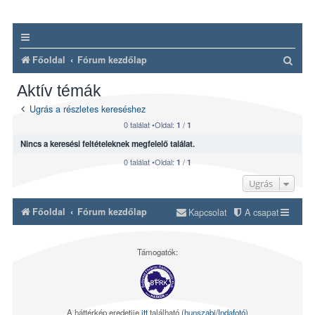
K
Főoldal
Fórum kezdőlap
e
Aktív témák
r
Ugrás a részletes kereséshez
e
0 találat •Oldal:
/
1
1
s
Nincs a keresési feltételeknek megfelelő találat.
é
0 találat •Oldal:
/
1
1
s
Ugrás
Főoldal
Fórum kezdőlap
Kapcsolat
A csapat
Támogatók:
A háttérkép eredetije
itt
található (
hunszabi/Indafotó
)