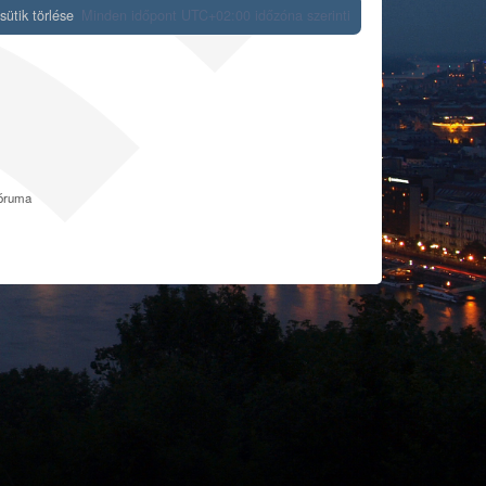
ütik törlése
Minden időpont
UTC+02:00
időzóna szerinti
fóruma