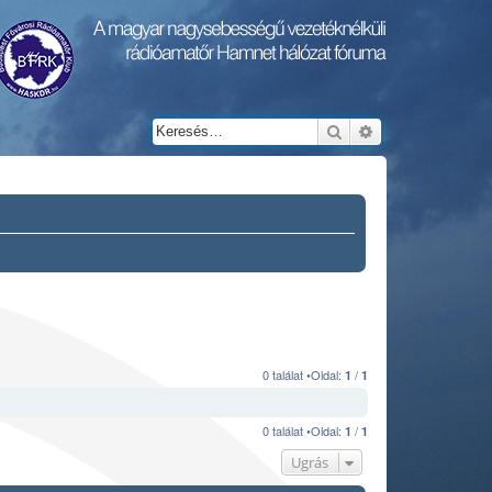
Keresés
Részletes keresés
0 találat •Oldal:
/
1
1
0 találat •Oldal:
/
1
1
Ugrás