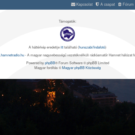
Kapcsolat
A csapat
Fórum s
Támogatók:
A háttérkép eredetije
itt
található (
hunszabi/Indafotó
)
.hamnetradio.hu
- A magyar nagysebességű vezetéknélküli rádióamatőr Hamnet hálózat 
Powered by
phpBB
® Forum Software © phpBB Limited
Magyar fordítás ©
Magyar phpBB Közösség