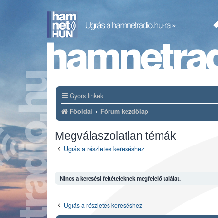
Gyors linkek
Főoldal
Fórum kezdőlap
Megválaszolatlan témák
Ugrás a részletes kereséshez
Nincs a keresési feltételeknek megfelelő találat.
Ugrás a részletes kereséshez