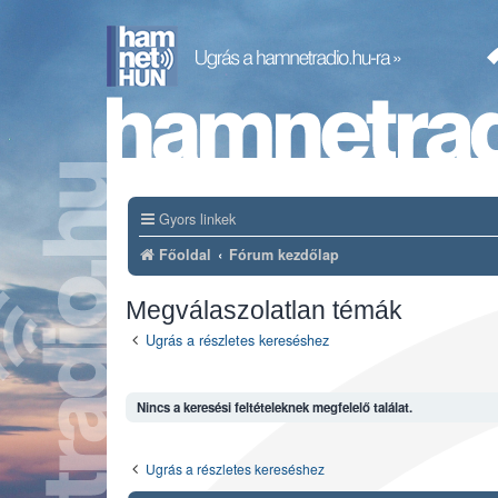
Gyors linkek
Főoldal
Fórum kezdőlap
Megválaszolatlan témák
Ugrás a részletes kereséshez
Nincs a keresési feltételeknek megfelelő találat.
Ugrás a részletes kereséshez