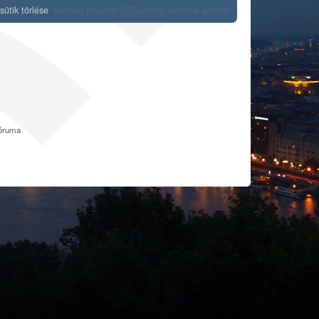
ütik törlése
Minden időpont
UTC+02:00
időzóna szerinti
fóruma