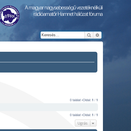
Keresés
Részletes keresés
0 találat •Oldal:
/
1
1
0 találat •Oldal:
/
1
1
Ugrás