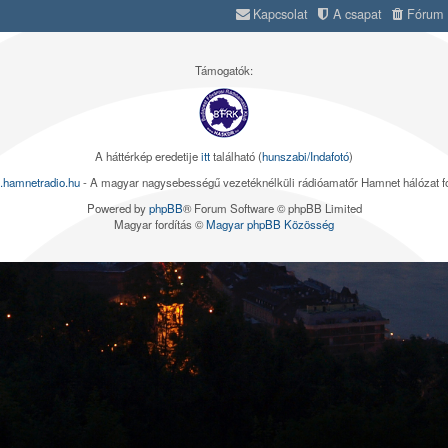
Kapcsolat
A csapat
Fórum s
Támogatók:
A háttérkép eredetije
itt
található (
hunszabi/Indafotó
)
.hamnetradio.hu
- A magyar nagysebességű vezetéknélküli rádióamatőr Hamnet hálózat 
Powered by
phpBB
® Forum Software © phpBB Limited
Magyar fordítás ©
Magyar phpBB Közösség