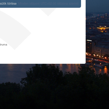
ütik törlése
Minden időpont
UTC+02:00
időzóna szerinti
fóruma