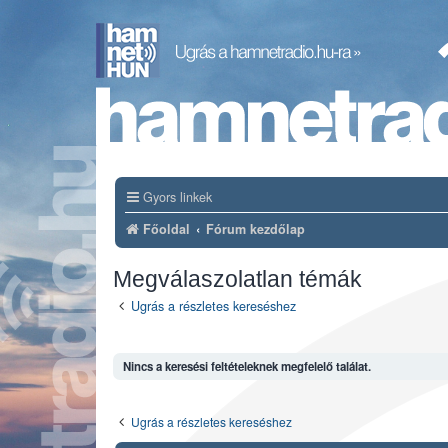
Gyors linkek
Főoldal
Fórum kezdőlap
Megválaszolatlan témák
Ugrás a részletes kereséshez
Nincs a keresési feltételeknek megfelelő találat.
Ugrás a részletes kereséshez