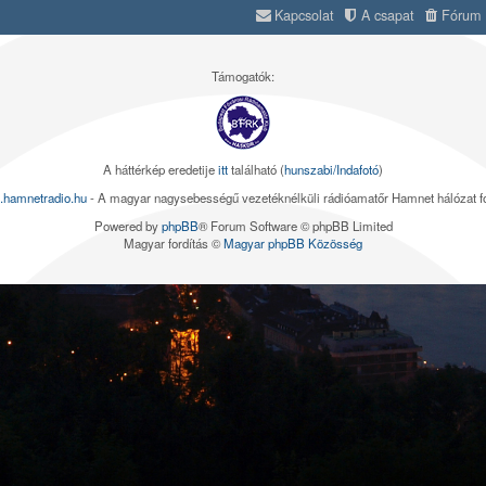
Kapcsolat
A csapat
Fórum s
Támogatók:
A háttérkép eredetije
itt
található (
hunszabi/Indafotó
)
.hamnetradio.hu
- A magyar nagysebességű vezetéknélküli rádióamatőr Hamnet hálózat 
Powered by
phpBB
® Forum Software © phpBB Limited
Magyar fordítás ©
Magyar phpBB Közösség