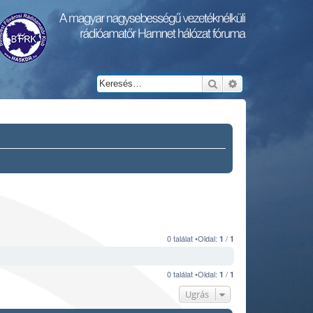
Keresés
Részletes keresés
0 találat •Oldal:
/
1
1
0 találat •Oldal:
/
1
1
Ugrás