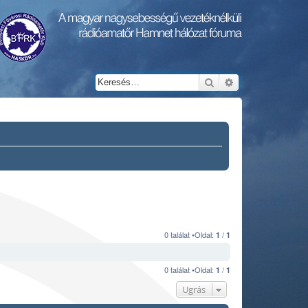
Keresés
Részletes keresés
0 találat •Oldal:
/
1
1
0 találat •Oldal:
/
1
1
Ugrás