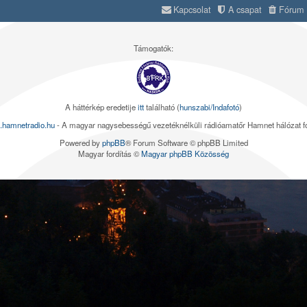
Kapcsolat
A csapat
Fórum s
Támogatók:
A háttérkép eredetije
itt
található (
hunszabi/Indafotó
)
.hamnetradio.hu
- A magyar nagysebességű vezetéknélküli rádióamatőr Hamnet hálózat 
Powered by
phpBB
® Forum Software © phpBB Limited
Magyar fordítás ©
Magyar phpBB Közösség