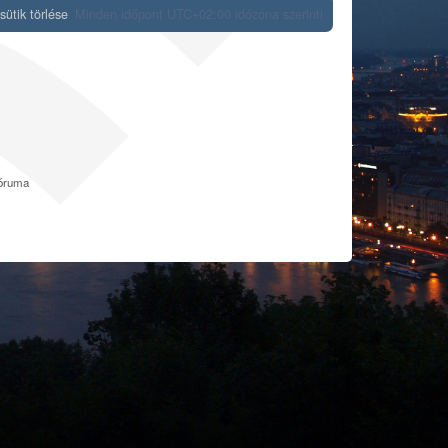
ütik törlése
Minden időpont
UTC+02:00
időzóna szerinti
fóruma