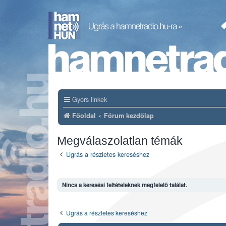
Gyors linkek
Főoldal
Fórum kezdőlap
Megválaszolatlan témák
Ugrás a részletes kereséshez
Nincs a keresési feltételeknek megfelelő találat.
Ugrás a részletes kereséshez