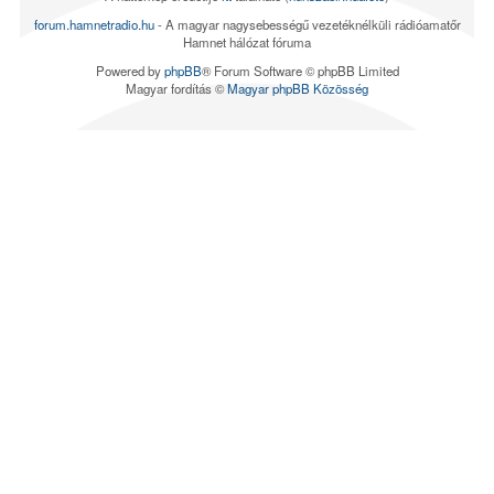
forum.hamnetradio.hu
- A magyar nagysebességű vezetéknélküli rádióamatőr
Hamnet hálózat fóruma
Powered by
phpBB
® Forum Software © phpBB Limited
Magyar fordítás ©
Magyar phpBB Közösség