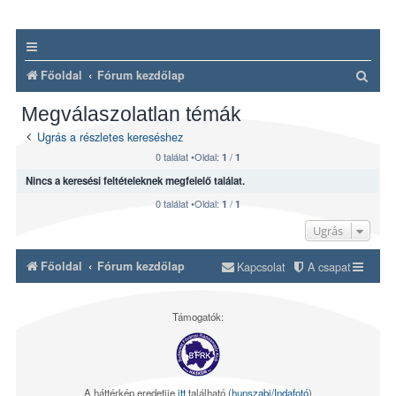
K
Főoldal
Fórum kezdőlap
e
Megválaszolatlan témák
r
Ugrás a részletes kereséshez
e
0 találat •Oldal:
/
1
1
s
Nincs a keresési feltételeknek megfelelő találat.
é
0 találat •Oldal:
/
1
1
s
Ugrás
Főoldal
Fórum kezdőlap
Kapcsolat
A csapat
Támogatók:
A háttérkép eredetije
itt
található (
hunszabi/Indafotó
)