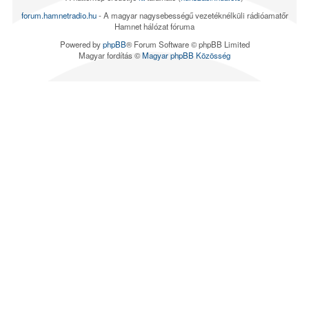
forum.hamnetradio.hu
- A magyar nagysebességű vezetéknélküli rádióamatőr
Hamnet hálózat fóruma
Powered by
phpBB
® Forum Software © phpBB Limited
Magyar fordítás ©
Magyar phpBB Közösség