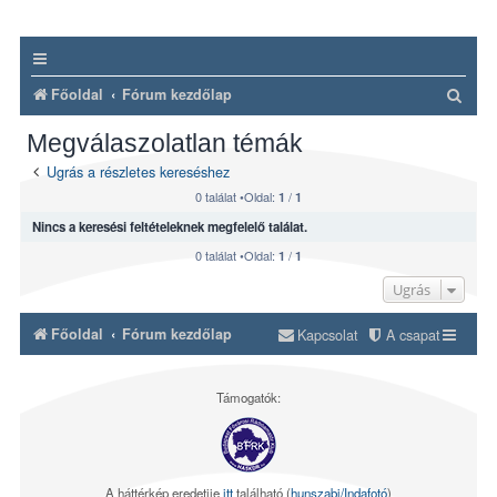
K
Főoldal
Fórum kezdőlap
e
Megválaszolatlan témák
r
Ugrás a részletes kereséshez
e
0 találat •Oldal:
/
1
1
s
Nincs a keresési feltételeknek megfelelő találat.
é
0 találat •Oldal:
/
1
1
s
Ugrás
Főoldal
Fórum kezdőlap
Kapcsolat
A csapat
Támogatók:
A háttérkép eredetije
itt
található (
hunszabi/Indafotó
)