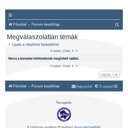
K
Főoldal
Fórum kezdőlap
e
Megválaszolatlan témák
r
Ugrás a részletes kereséshez
e
0 találat •Oldal:
/
1
1
s
Nincs a keresési feltételeknek megfelelő találat.
é
0 találat •Oldal:
/
1
1
s
Ugrás
Főoldal
Fórum kezdőlap
Kapcsolat
A csapat
Támogatók:
A háttérkép eredetije
itt
található (
hunszabi/Indafotó
)