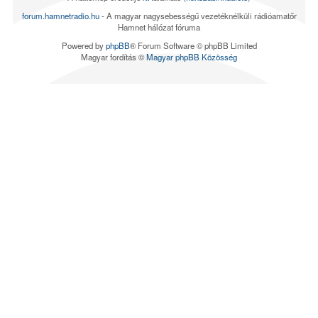
forum.hamnetradio.hu
- A magyar nagysebességű vezetéknélküli rádióamatőr
Hamnet hálózat fóruma
Powered by
phpBB
® Forum Software © phpBB Limited
Magyar fordítás ©
Magyar phpBB Közösség