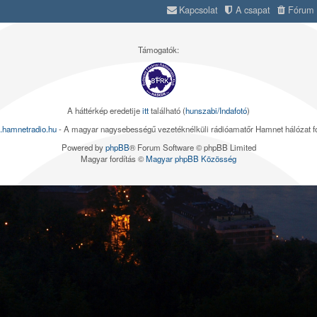
Kapcsolat
A csapat
Fórum s
Támogatók:
A háttérkép eredetije
itt
található (
hunszabi/Indafotó
)
.hamnetradio.hu
- A magyar nagysebességű vezetéknélküli rádióamatőr Hamnet hálózat 
Powered by
phpBB
® Forum Software © phpBB Limited
Magyar fordítás ©
Magyar phpBB Közösség