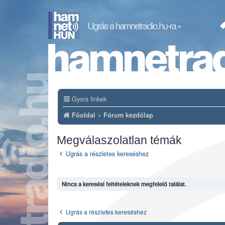
Gyors linkek
Főoldal
Fórum kezdőlap
Megválaszolatlan témák
Ugrás a részletes kereséshez
Nincs a keresési feltételeknek megfelelő találat.
Ugrás a részletes kereséshez