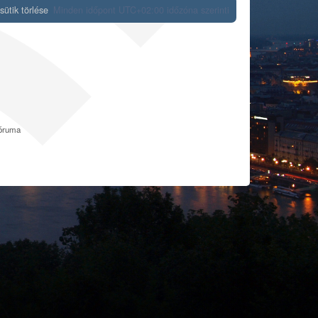
ütik törlése
Minden időpont
UTC+02:00
időzóna szerinti
fóruma