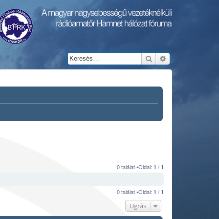
Keresés
Részletes keresés
0 találat •Oldal:
/
1
1
0 találat •Oldal:
/
1
1
Ugrás