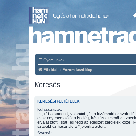
Gyors linkek
Főoldal
Fórum kezdőlap
Keresés
KERESÉSI FELTÉTELEK
Kulcsszavak:
Írj „
+
”-t a keresett, valamint „
-
”-t a kizárandó szavak elé. Ha több szóból
csak egy megtalálása is elég, készíts ezekből a szavak
elválasztott listát, és tedd az egészet zárójelek közé. 
szavakhoz használd a * jokerkaraktert.
Szerző: