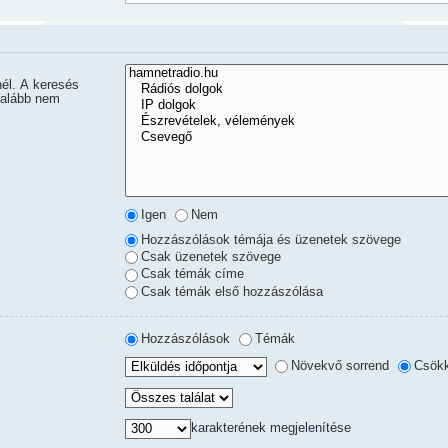
nél. A keresés
 alább nem
Igen
Nem
Hozzászólások témája és üzenetek szövege
Csak üzenetek szövege
Csak témák címe
Csak témák első hozzászólása
Hozzászólások
Témák
Növekvő sorrend
Csökk
karakterének megjelenítése