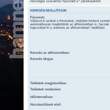
Részleges szavakhoz használd a * jokerkaraktert.
KERESÉSI BEÁLLÍTÁSOK
Fórumok:
Válaszd ki azokat a fórumokat, melyben keresni szeret
automatikusan megtörténik az alfórumokban is, hacsak
kapcsoltad ki a „keresés az alfórumokban” beállítást.
Keresés az alfórumokban:
Keresés tárgya:
Találatok megjelenítése:
Találatok rendezése:
Időintervallum:
Hozzászólások első: