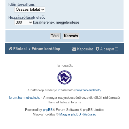
Időintervallum:
Hozzászólások első:
karakterének megjelenítése
Főoldal
Fórum kezdőlap
Kapcsolat
A csapat
Támogatók:
A háttérkép eredetije
itt
található (
hunszabi/Indafotó
)
forum.hamnetradio.hu
- A magyar nagysebességű vezetéknélküli rádióamatőr
Hamnet hálózat fóruma
Powered by
phpBB
® Forum Software © phpBB Limited
Magyar fordítás ©
Magyar phpBB Közösség