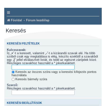
Főoldal
Fórum kezdőlap
Keresés
KERESÉSI FELTÉTELEK
Kulcsszavak:
Írj „
+
”-t a keresett, valamint „
-
”-t a kizárandó szavak elé. Ha több
szóból csak egy megtalálása is elég, készíts ezekből a szavakból
egy „
|
” jellel elválasztott listát, és tedd az egészet zárójelek közé.
Részleges szavakhoz használd a * jokerkaraktert.
Keresés az összes szóra vagy a keresési kifejezés pontos
használata
Keresés bármely szóra
Szerző:
Részleges szavakhoz használd a * jokerkaraktert.
KERESÉSI BEÁLLÍTÁSOK