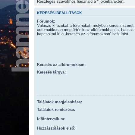
Részleges szavakhoz használd a * jokerkaraktert.
KERESÉSI BEÁLLÍTÁSOK
Fórumok:
Válaszd ki azokat a fórumokat, melyben keresni szeret
automatikusan megtörténik az alfórumokban is, hacsak
kapcsoltad ki a „keresés az alfórumokban” beállítást.
Keresés az alfórumokban:
Keresés tárgya:
Találatok megjelenítése:
Találatok rendezése:
Időintervallum:
Hozzászólások első: