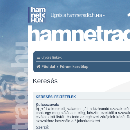
Gyors linkek
Főoldal
Fórum kezdőlap
Keresés
KERESÉSI FELTÉTELEK
Kulcsszavak:
Írj „
+
”-t a keresett, valamint „
-
”-t a kizárandó szavak elé. Ha több szóból
csak egy megtalálása is elég, készíts ezekből a szavak
elválasztott listát, és tedd az egészet zárójelek közé. 
szavakhoz használd a * jokerkaraktert.
Szerző: