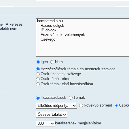
nél. A keresés
 alább nem
Igen
Nem
Hozzászólások témája és üzenetek szövege
Csak üzenetek szövege
Csak témák címe
Csak témák első hozzászólása
Hozzászólások
Témák
Növekvő sorrend
Csökk
karakterének megjelenítése