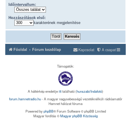
Időintervallum:
Hozzászólások első:
karakterének megjelenítése
Főoldal
Fórum kezdőlap
Kapcsolat
A csapat
Támogatók:
A háttérkép eredetije
itt
található (
hunszabi/Indafotó
)
forum.hamnetradio.hu
- A magyar nagysebességű vezetéknélküli rádióamatőr
Hamnet hálózat fóruma
Powered by
phpBB
® Forum Software © phpBB Limited
Magyar fordítás ©
Magyar phpBB Közösség