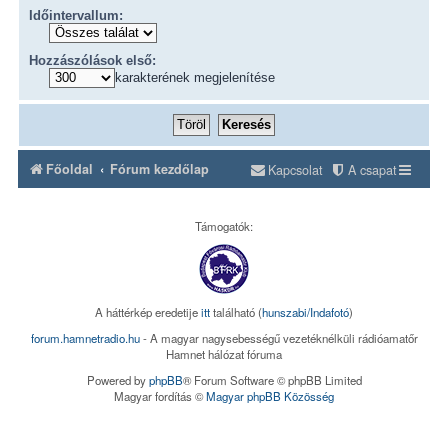
Időintervallum:
Hozzászólások első:
karakterének megjelenítése
Főoldal
Fórum kezdőlap
Kapcsolat
A csapat
Támogatók:
A háttérkép eredetije
itt
található (
hunszabi/Indafotó
)
forum.hamnetradio.hu
- A magyar nagysebességű vezetéknélküli rádióamatőr
Hamnet hálózat fóruma
Powered by
phpBB
® Forum Software © phpBB Limited
Magyar fordítás ©
Magyar phpBB Közösség