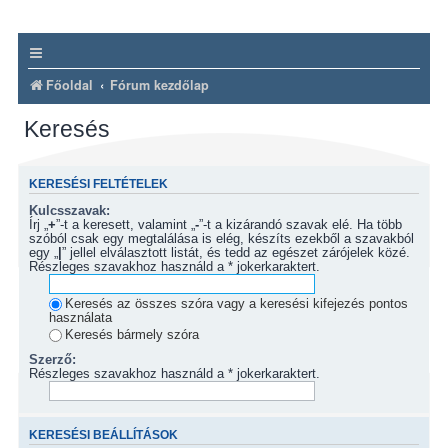
Főoldal
Fórum kezdőlap
Keresés
KERESÉSI FELTÉTELEK
Kulcsszavak:
Írj „
+
”-t a keresett, valamint „
-
”-t a kizárandó szavak elé. Ha több
szóból csak egy megtalálása is elég, készíts ezekből a szavakból
egy „
|
” jellel elválasztott listát, és tedd az egészet zárójelek közé.
Részleges szavakhoz használd a * jokerkaraktert.
Keresés az összes szóra vagy a keresési kifejezés pontos
használata
Keresés bármely szóra
Szerző:
Részleges szavakhoz használd a * jokerkaraktert.
KERESÉSI BEÁLLÍTÁSOK