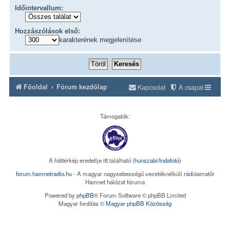
Időintervallum:
Hozzászólások első:
karakterének megjelenítése
Főoldal
Fórum kezdőlap
Kapcsolat
A csapat
Támogatók:
A háttérkép eredetije
itt
található (
hunszabi/Indafotó
)
forum.hamnetradio.hu
- A magyar nagysebességű vezetéknélküli rádióamatőr
Hamnet hálózat fóruma
Powered by
phpBB
® Forum Software © phpBB Limited
Magyar fordítás ©
Magyar phpBB Közösség