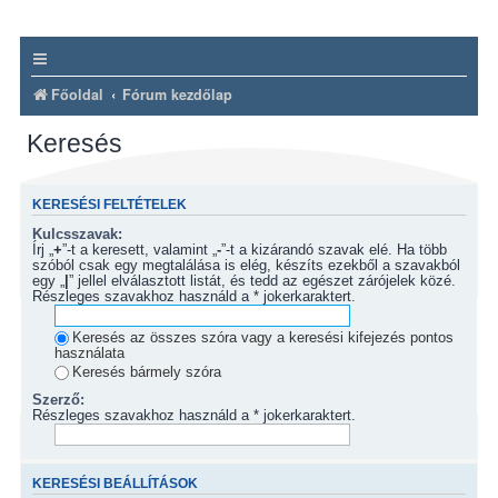
Főoldal
Fórum kezdőlap
Keresés
KERESÉSI FELTÉTELEK
Kulcsszavak:
Írj „
+
”-t a keresett, valamint „
-
”-t a kizárandó szavak elé. Ha több
szóból csak egy megtalálása is elég, készíts ezekből a szavakból
egy „
|
” jellel elválasztott listát, és tedd az egészet zárójelek közé.
Részleges szavakhoz használd a * jokerkaraktert.
Keresés az összes szóra vagy a keresési kifejezés pontos
használata
Keresés bármely szóra
Szerző:
Részleges szavakhoz használd a * jokerkaraktert.
KERESÉSI BEÁLLÍTÁSOK