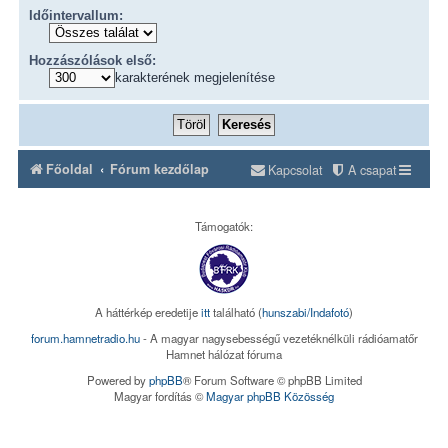
Időintervallum:
Hozzászólások első:
karakterének megjelenítése
Főoldal
Fórum kezdőlap
Kapcsolat
A csapat
Támogatók:
A háttérkép eredetije
itt
található (
hunszabi/Indafotó
)
forum.hamnetradio.hu
- A magyar nagysebességű vezetéknélküli rádióamatőr
Hamnet hálózat fóruma
Powered by
phpBB
® Forum Software © phpBB Limited
Magyar fordítás ©
Magyar phpBB Közösség