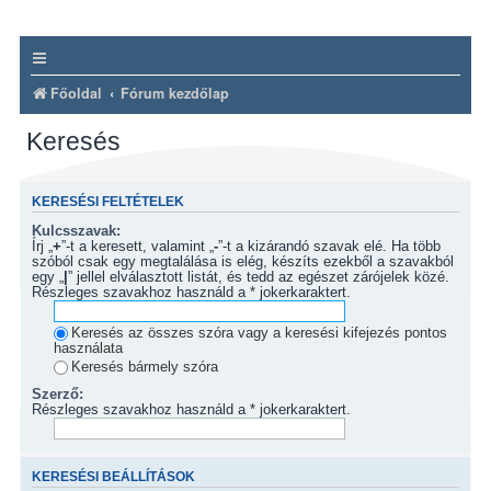
Főoldal
Fórum kezdőlap
Keresés
KERESÉSI FELTÉTELEK
Kulcsszavak:
Írj „
+
”-t a keresett, valamint „
-
”-t a kizárandó szavak elé. Ha több
szóból csak egy megtalálása is elég, készíts ezekből a szavakból
egy „
|
” jellel elválasztott listát, és tedd az egészet zárójelek közé.
Részleges szavakhoz használd a * jokerkaraktert.
Keresés az összes szóra vagy a keresési kifejezés pontos
használata
Keresés bármely szóra
Szerző:
Részleges szavakhoz használd a * jokerkaraktert.
KERESÉSI BEÁLLÍTÁSOK