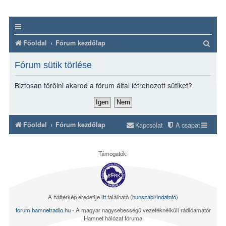
K
Főoldal
Fórum kezdőlap
e
Fórum sütik törlése
r
e
Biztosan törölni akarod a fórum által létrehozott sütiket?
s
é
s
Főoldal
Fórum kezdőlap
Kapcsolat
A csapat
Támogatók:
A háttérkép eredetije
itt
található (
hunszabi/Indafotó
)
forum.hamnetradio.hu
- A magyar nagysebességű vezetéknélküli rádióamatőr
Hamnet hálózat fóruma