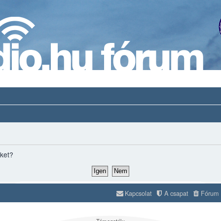
iket?
Kapcsolat
A csapat
Fórum s