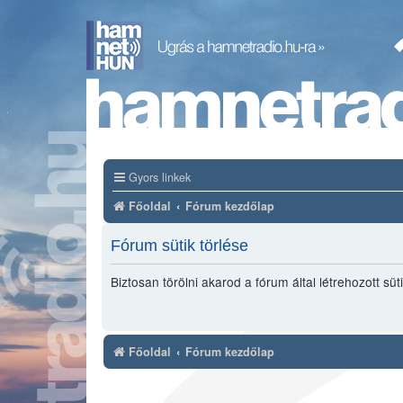
Gyors linkek
Főoldal
Fórum kezdőlap
Fórum sütik törlése
Biztosan törölni akarod a fórum által létrehozott süt
Főoldal
Fórum kezdőlap