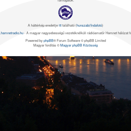
Támogatók:
A háttérkép eredetije
itt
található (
hunszabi/Indafotó
)
.hamnetradio.hu
- A magyar nagysebességű vezetéknélküli rádióamatőr Hamnet hálózat 
Powered by
phpBB
® Forum Software © phpBB Limited
Magyar fordítás ©
Magyar phpBB Közösség