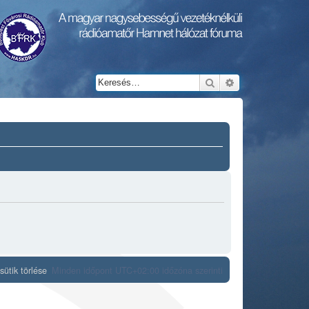
Keresés
Részletes keresés
ütik törlése
Minden időpont
UTC+02:00
időzóna szerinti