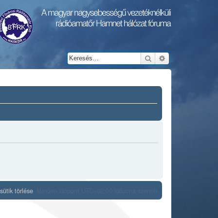
Keresés
Részletes keresés
ütik törlése
Minden időpont
UTC+02:00
időzóna szerinti