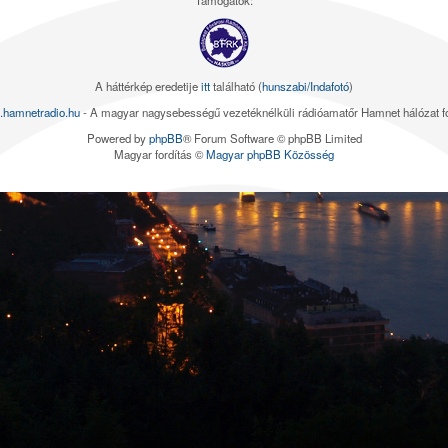
Támogatók:
A háttérkép eredetije
itt
található (
hunszabi/Indafotó
)
.hamnetradio.hu
- A magyar nagysebességű vezetéknélküli rádióamatőr Hamnet hálózat 
Powered by
phpBB
® Forum Software © phpBB Limited
Magyar fordítás ©
Magyar phpBB Közösség