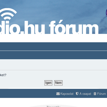
iket?
Kapcsolat
A csapat
Fórum s