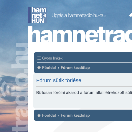
Gyors linkek
Főoldal
Fórum kezdőlap
Fórum sütik törlése
Biztosan törölni akarod a fórum által létrehozott süt
Főoldal
Fórum kezdőlap